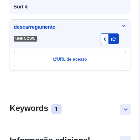
Sort
descarregamento
-
UNKNOWN
0
URL de acesso
Keywords
1
keyboard_arrow_down