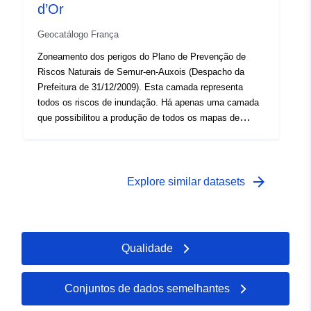
camada representa todos os riscos de inundação. Há
d’Or
apenas uma camada que possibilitou a produção de
Geocatálogo França
todos os mapas de perigo PPRN.
Zoneamento dos perigos do Plano de Prevenção de
Riscos Naturais de Semur-en-Auxois (Despacho da
Prefeitura de 31/12/2009). Esta camada representa
todos os riscos de inundação. Há apenas uma camada
que possibilitou a produção de todos os mapas de
perigo PPRN.
arrow_forward
Explore similar datasets
Qualidade
Conjuntos de dados semelhantes