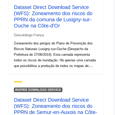
Dataset Direct Download Service
(WFS): Zoneamento dos riscos do
PPRN da comuna de Lusigny-sur-
Ouche na Côte-d’Or
Geocatálogo França
Zoneamento dos perigos do Plano de Prevenção dos
Riscos Naturais Lusigny-sur-Ouche (Despacho da
Prefeitura de 27/06/2014). Esta camada representa
todos os riscos de inundação. Há apenas uma camada
que possibilitou a produção de todos os mapas de
perigo PPRN. Zoneamento dos perigos do Plano de
Prevenção dos Riscos Naturais Lusigny-sur-Ouche
(Despacho da Prefeitura de 27/06/2014). Esta camada
representa todos os riscos de inundação. Há apenas
INSPIRE DOWNLOAD SERVICE
uma camada que possibilitou a produção de todos os
Dataset Direct Download Service
mapas de perigo PPRN. Zoneamento dos perigos do
(WFS): Zoneamento dos riscos do
Plano de Prevenção dos Riscos Naturais Lusigny-sur-
Ouche (Despacho da Prefeitura de 27/06/2014). Esta
PPRN de Semur-en-Auxois na Côte-