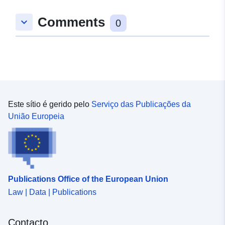
Comments
keyboard_arrow_down
0
Este sítio é gerido pelo
Serviço das Publicações da
União Europeia
Publications Office of the European Union
Law | Data | Publications
Contacto