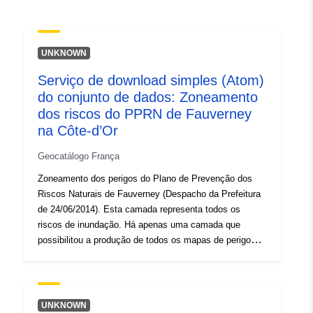
uriRef:
http://data.europa.eu/88u/dataset/fr
120066022-srv-84d5b4a2-1e52-
41d8-be41-92030c355c92
UNKNOWN
Serviço de download simples (Atom)
Tipo:
Recurso:
do conjunto de dados: Zoneamento
http://inspire.ec.europa.eu/metadat
dos riscos do PPRN de Fauverney
codelist/ResourceType/services
na Côte-d’Or
Geocatálogo França
Zoneamento dos perigos do Plano de Prevenção dos
Riscos Naturais de Fauverney (Despacho da Prefeitura
de 24/06/2014). Esta camada representa todos os
riscos de inundação. Há apenas uma camada que
possibilitou a produção de todos os mapas de perigo
PPRN.
UNKNOWN