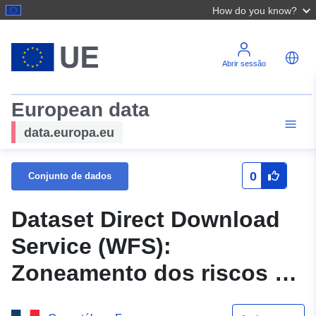
How do you know?
Abrir sessão
European data
data.europa.eu
0
Conjunto de dados
Dataset Direct Download
Service (WFS):
Zoneamento dos riscos do
PPRN de Fauverney na