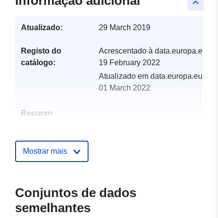
Informação adicional
keyboard_arrow_up
Atualizado:
29 March 2019
Registo do
Acrescentado à data.europa.eu:
catálogo:
19 February 2022
Atualizado em data.europa.eu:
01 March 2022
Recurso
espacial:
Identificadores:
http://catalogue.geo-
Mostrar mais
ide.developpement-
durable.gouv.fr/service/fr-
120066022-wxs-f6a58ef7-
Conjuntos de dados
9fe8-4ff8-a18c-
semelhantes
617d64faaeb4