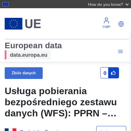
How do you know?
Login
European data
data.europa.eu
0
Zbiór danych
Usługa pobierania
bezpośredniego zestawu
danych (WFS): PPRN –
RPP Regulowany obszar