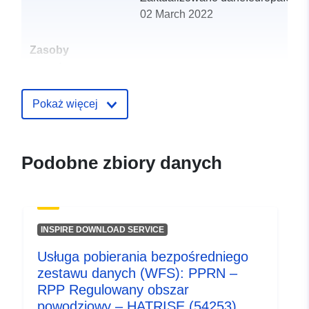
02 March 2022
Zasoby
przestrzenne:
Identyfikatory:
http://catalogue.geo-
Pokaż więcej
ide.developpement-
durable.gouv.fr/service/fr-
120066022-wxs-769101a1-
Podobne zbiory danych
7f1b-431f-8d97-
48998ae06d46
uriRef:
http://data.europa.eu/88u/dataset/fr
INSPIRE DOWNLOAD SERVICE
120066022-srv-84da362c-38f0-
4777-8a37-6d242cf36836
Usługa pobierania bezpośredniego
zestawu danych (WFS): PPRN –
Typ:
Zasób:
RPP Regulowany obszar
http://inspire.ec.europa.eu/metadat
powodziowy – HATRISE (54253)