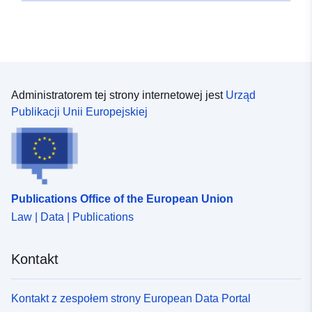
(por. art. L562-1 kodeksu ochrony środowiska). Ta
gospodarstwa rolne, leśne, rzemieślnicze, handlowe lub
ostatnia kategoria ma zastosowanie wyłącznie do
przemysłowe mogłyby pogłębić ryzyko lub spowodować
naturalnych PROP.
nowe zagrożenia, z zastrzeżeniem zakazów lub
wymogów (por. art. L562-1 kodeksu ochrony
środowiska). Ta ostatnia kategoria ma zastosowanie
wyłącznie do naturalnych PROP.
Administratorem tej strony internetowej jest
Urząd
Publikacji Unii Europejskiej
Publications Office of the European Union
Law | Data | Publications
Kontakt
Kontakt z zespołem strony European Data Portal