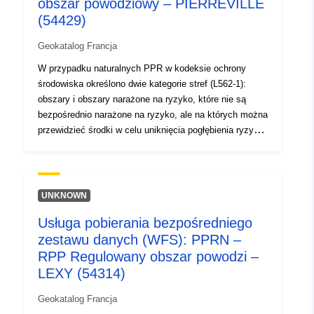
obszar powodziowy – PIERREVILLE
mogłyby pogłębić ryzyko lub spowodować nowe
(54429)
zagrożenia, z zastrzeżeniem zakazów lub wymogów
(por. art. L562-1 kodeksu ochrony środowiska). Ta
Geokatalog Francja
ostatnia kategoria ma zastosowanie wyłącznie do
W przypadku naturalnych PPR w kodeksie ochrony
naturalnych PROP.
środowiska określono dwie kategorie stref (L562-1):
obszary i obszary narażone na ryzyko, które nie są
bezpośrednio narażone na ryzyko, ale na których można
przewidzieć środki w celu uniknięcia pogłębienia ryzyka.
W zależności od poziomu zagrożenia każdy obszar
podlega egzekwowalnej ugodzie. Rozporządzenia
zasadniczo rozróżniają trzy rodzaje stref: 1-
„Zabudowanie obszarów zabronionych”, znane jako
UNKNOWN
„obszary czerwone”, gdzie poziom zagrożenia jest
Usługa pobierania bezpośredniego
wysoki, a ogólną zasadą jest zakaz budowy; 2- „obszary
zestawu danych (WFS): PPRN –
wydawane na receptę”, znane jako „obszary niebieskie”,
gdzie poziom zagrożenia jest średni, a projekty
RPP Regulowany obszar powodzi –
podlegają wymogom dostosowanym do rodzaju emisji; 3
LEXY (54314)
obszary, które nie są bezpośrednio narażone na ryzyko,
Geokatalog Francja
ale na których budowle, roboty budowlane,