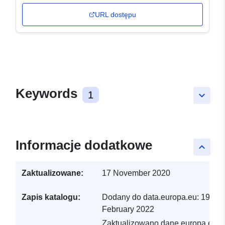
URL dostępu
Keywords
1
keyboard_arrow_down
Informacje dodatkowe
keyboard_arrow_up
Zaktualizowane:
17 November 2020
Zapis katalogu:
Dodany do data.europa.eu:
19
February 2022
Zaktualizowano dane.europa.eu: