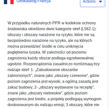
Geokatalog Francja
powodzi – Rehon (54451)
Actions
W przypadku naturalnych PPR w kodeksie ochrony
środowiska określono dwie kategorie stref (L562-1):
obszary i obszary narażone na ryzyko, które nie są
bezpośrednio narażone na ryzyko, ale na których
można przewidzieć środki w celu uniknięcia
pogłębienia ryzyka. W zależności od poziomu
zagrożenia każdy obszar podlega egzekwowalnej
ugodzie. Rozporządzenia zasadniczo rozróżniają trzy
rodzaje stref: 1- „Zabudowanie obszarów
zabronionych”, znane jako „obszary czerwone”, gdzie
poziom zagrożenia jest wysoki, a ogólną zasadą jest
zakaz budowy; 2- „obszary wydawane na receptę”,
znane jako „obszary niebieskie”, gdzie poziom
zagrożenia jest średni, a projekty podlegają wymogom
dostosowanym do rodzaju emisji; 3 obszary, które nie