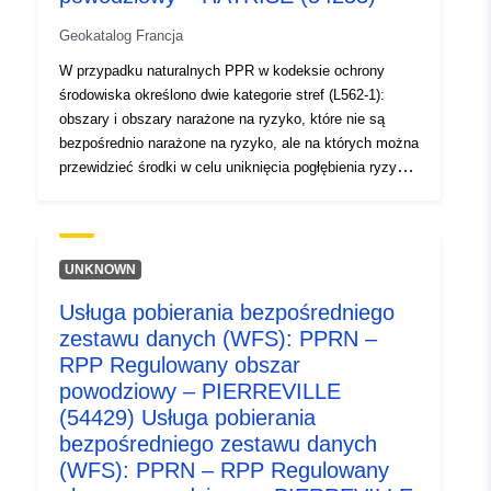
codelist/ResourceType/services
Geokatalog Francja
W przypadku naturalnych PPR w kodeksie ochrony
środowiska określono dwie kategorie stref (L562-1):
obszary i obszary narażone na ryzyko, które nie są
bezpośrednio narażone na ryzyko, ale na których można
przewidzieć środki w celu uniknięcia pogłębienia ryzyka.
W zależności od poziomu zagrożenia każdy obszar
podlega egzekwowalnej ugodzie. Rozporządzenia
zasadniczo rozróżniają trzy rodzaje stref: 1-
„Zabudowanie obszarów zabronionych”, znane jako
UNKNOWN
„obszary czerwone”, gdzie poziom zagrożenia jest
Usługa pobierania bezpośredniego
wysoki, a ogólną zasadą jest zakaz budowy; 2- „obszary
zestawu danych (WFS): PPRN –
wydawane na receptę”, znane jako „obszary niebieskie”,
gdzie poziom zagrożenia jest średni, a projekty
RPP Regulowany obszar
podlegają wymogom dostosowanym do rodzaju emisji; 3
powodziowy – PIERREVILLE
obszary, które nie są bezpośrednio narażone na ryzyko,
(54429) Usługa pobierania
ale na których budowle, roboty budowlane,
bezpośredniego zestawu danych
przedsięwzięcia budowlane lub gospodarstwa rolne,
(WFS): PPRN – RPP Regulowany
leśne, rzemieślnicze, handlowe lub przemysłowe