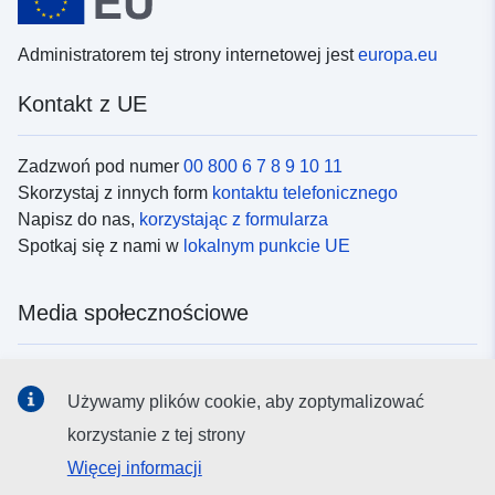
Administratorem tej strony internetowej jest
europa.eu
Kontakt z UE
Zadzwoń pod numer
00 800 6 7 8 9 10 11
Skorzystaj z innych form
kontaktu telefonicznego
Napisz do nas,
korzystając z formularza
Spotkaj się z nami w
lokalnym punkcie UE
Media społecznościowe
Obserwuj UE w
mediach społecznościowych
Używamy plików cookie, aby zoptymalizować
korzystanie z tej strony
Instytucje i organy UE
Więcej informacji