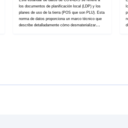
los documentos de planificación local (LDP) y los
l
planes de uso de la tierra (POS que son PLU). Esta
p
norma de datos proporciona un marco técnico que
n
describe detalladamente cómo desmaterializar
d
estos documentos de planificación en una base de
e
datos espacial que puede ser utilizada por una
d
herramienta SIG e interoperable. Esta norma de
h
datos COVADIS se desarrolló sobre la base de las
d
especificaciones para la desmaterialización de los
e
documentos de planificación actualizados en 2012
d
por la CNIG, basándose en la versión consolidada
p
del código urbanístico de 16 de marzo de 2012. La
d
desmaterialización de los documentos gráficos de
d
una PLU, POS genera un conjunto de datos
u
espaciales compuestos por varios catálogos de
e
objetos: Clase ZONE_URBA que contiene las
objeto
zonas urbanas correspondientes al plan de
z
zonificación de la PLU (R.123-5 a 8): zonas urbanas
z
(U), zonas urbanizadas (U), zonas agrícolas (A) y
(
zonas naturales y forestales (N). Se adjunta un
z