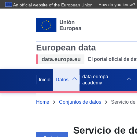
How do you know?
An official website of the European Union
European data
data.europa.eu
El portal oficial de 
data.europa
Inicio
Datos
academy
Home
Conjuntos de datos
Servicio de d