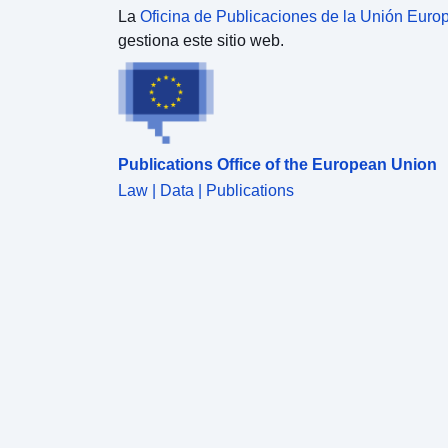
reglamento a cada área. El reglamento puede
La
Oficina de Publicaciones de la Unión Euro
establecer normas diferentes, dependiendo de si la
gestiona este sitio web.
finalidad de las construcciones se refiere a la
vivienda, el alojamiento hotelero, las oficinas, el
comercio, la artesanía, la industria, las operaciones
agrícolas o forestales o las funciones de almacén.
Clase PRESCRIPCIÓN que contiene todos los
Publications Office of the European Union
requisitos superficiales, lineales y puntuales de PLU
o POS (R123-11). Se superponen a una zona en el
Law | Data | Publications
documento de planificación y, en general, imponen
una restricción adicional al asentamiento de la
zona. Se adjuntará a cada prescripción un
reglamento.