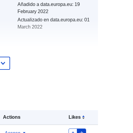
Añadido a data.europa.eu:
19
February 2022
Actualizado en data.europa.eu:
01
March 2022
es:
http://catalogue.geo-
ide.developpement-
durable.gouv.fr/service/fr-
120066022-atom-dfbdc0cc-d857-
4549-aced-24757b2974b7
http://data.europa.eu/88u/dataset/fr-
120066022-srv-84dab297-df4e-
Actions
Likes
4b0f-a91a-d4db6ffd6d6c