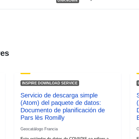
-
UNKNOWN
Tipo:
res
INSPIRE DOWNLOAD SERVICE
Servicio de descarga simple
(Atom) del paquete de datos:
Documento de planificación de
Pars lès Romilly
B
Geocatálogo Francia
G
Este estándar de datos de COVADIS se refiere a
E