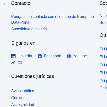
Contacto
Sob
reglamento a cada área.El reglamento puede
r
pea
establecer normas diferentes, dependiendo de si la
e
finalidad de las construcciones se refiere a la
f
Nues
Póngase en contacto con el equipo de European
vivienda, el alojamiento hotelero, las oficinas, el
v
Data Portal
Bole
comercio, la artesanía, la industria, las operaciones
c
Suscribirse al boletín
agrícolas o forestales o las funciones de almacén.
a
Otr
Clase PRESCRIPCIÓN que contiene todos los
C
requisitos superficiales, lineales y puntuales de PLU
r
Síganos en
o POS (R123-11). Se superponen a una zona en el
o
EU 
documento de planificación y, en general, imponen
d
una restricción adicional al asentamiento de la
u
LinkedIn
Facebook
Youtube
EU 
zona. Se adjuntará a cada prescripción un
z
Other
EU r
reglamento.
r
EU 
Cuestiones jurídicas
EU p
Cone
Aviso jurídico
Cookies
Accesibilidad