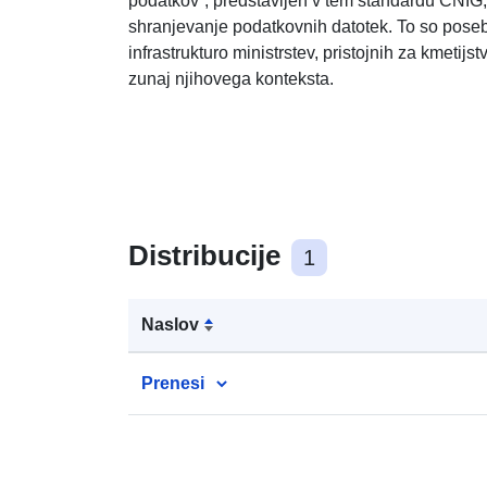
podatkov“, predstavljen v tem standardu CNIG,
shranjevanje podatkovnih datotek. To so pose
infrastrukturo ministrstev, pristojnih za kmetijst
zunaj njihovega konteksta.
Distribucije
1
Naslov
Prenesi