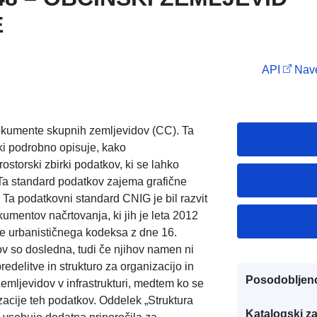
E
API
Nave
kumente skupnih zemljevidov (CC). Ta
 ki podrobno opisuje, kako
ostorski zbirki podatkov, ki se lahko
 Ta standard podatkov zajema grafične
o. Ta podatkovni standard CNIG je bil razvit
kumentov načrtovanja, ki jih je leta 2012
ce urbanističnega kodeksa z dne 16.
v so dosledna, tudi če njihov namen ni
delitve in strukturo za organizacijo in
Posodobljen
emljevidov v infrastrukturi, medtem ko se
izacije teh podatkov. Oddelek „Struktura
Katalogski za