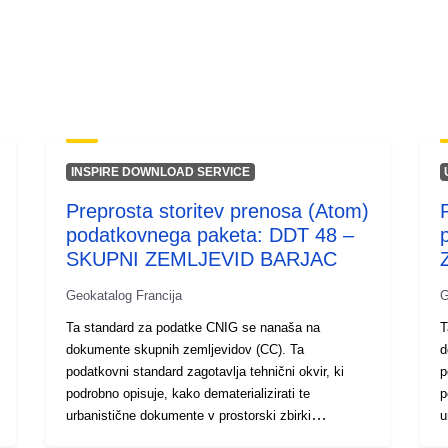
INSPIRE DOWNLOAD SERVICE
Preprosta storitev prenosa (Atom)
podatkovnega paketa: DDT 48 –
SKUPNI ZEMLJEVID BARJAC
Geokatalog Francija
G
Ta standard za podatke CNIG se nanaša na
T
dokumente skupnih zemljevidov (CC). Ta
d
podatkovni standard zagotavlja tehnični okvir, ki
p
podrobno opisuje, kako dematerializirati te
p
urbanistične dokumente v prostorski zbirki
u
podatkov, ki se lahko uporablja z orodjem GIS in je
p