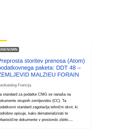
codelist/SpatialDataServiceType/do
wnlo...
UNKNOWN
Preprosta storitev prenosa (Atom)
podatkovnega paketa: DDT 48 –
ZEMLJEVID MALZIEU FORAIN
eokatalog Francija
a standard za podatke CNIG se nanaša na
okumente skupnih zemljevidov (CC). Ta
odatkovni standard zagotavlja tehnični okvir, ki
odrobno opisuje, kako dematerializirati te
rbanistične dokumente v prostorski zbirki
odatkov, ki se lahko uporablja z orodjem GIS in je