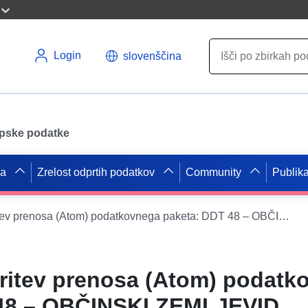
Login
slovenščina
opske podatke
pa
Zrelost odprtih podatkov
Community
Publika
Preprosta storitev prenosa (Atom) podatkovnega paketa: DDT 48 – OBČINSKI ZEMLJEVID PIERREFICHE
oritev prenosa (Atom) podatk
 48 – OBČINSKI ZEMLJEVID