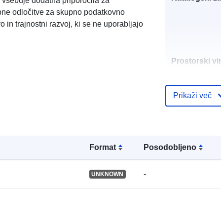
 vsebuje dodatna priporočila za
bne odločitve za skupno podatkovno
vo in trajnostni razvoj, ki se ne uporabljajo
Prostorski vir
Identifikatorji
Prikaži več
Format
Posodobljeno
uriRef:
-
UNKNOWN
Tip: