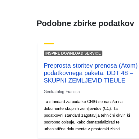
Podobne zbirke podatkov
INSPIRE DOWNLOAD SERVICE
Preprosta storitev prenosa (Atom)
podatkovnega paketa: DDT 48 –
SKUPNI ZEMLJEVID TIEULE
Geokatalog Francija
Ta standard za podatke CNIG se nanaša na
dokumente skupnih zemljevidov (CC). Ta
podatkovni standard zagotavlja tehnični okvir, ki
podrobno opisuje, kako dematerializirati te
urbanistične dokumente v prostorski zbirki
podatkov, ki se lahko uporablja z orodjem GIS in je