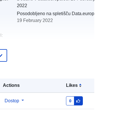
2022
Posodobljeno na spletišču Data.europa.eu:
19 February 2022
i:
:
http://catalogue.geo-
ide.developpement-
durable.gouv.fr/service/fr-
120066022-atom-c31ec156-cd4f-
46c2-97a7-08ab30b678d0
Actions
Likes
http://data.europa.eu/88u/dataset/fr-
120066022-srv-84e38ed4-e25f-
Dostop
0
4c49-825c-c4515009cdab
Vir:
http://inspire.ec.europa.eu/metadata-