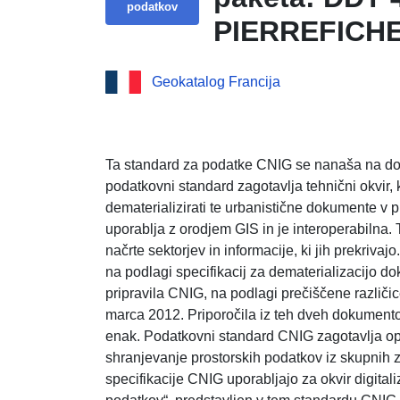
podatkov
PIERREFICH
Geokatalog Francija
Ta standard za podatke CNIG se nanaša na do
podatkovni standard zagotavlja tehnični okvir,
dematerializirati te urbanistične dokumente v pr
uporablja z orodjem GIS in je interoperabilna.
načrte sektorjev in informacije, ki jih prekrivaj
na podlagi specifikacij za dematerializacijo do
pripravila CNIG, na podlagi prečiščene različi
marca 2012. Priporočila iz teh dveh dokumento
enak. Podatkovni standard CNIG zagotavlja opre
shranjevanje prostorskih podatkov iz skupnih z
specifikacije CNIG uporabljajo za okvir digital