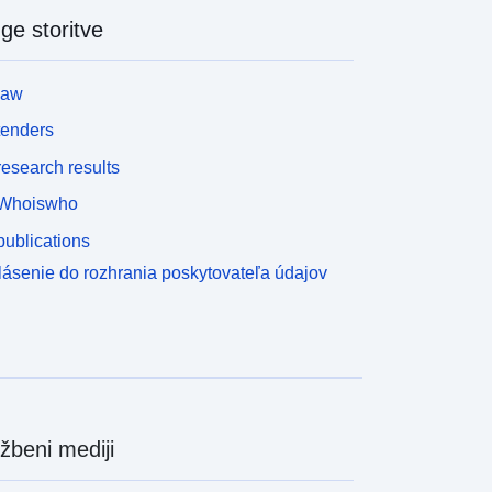
ge storitve
law
tenders
esearch results
Whoiswho
ublications
lásenie do rozhrania poskytovateľa údajov
žbeni mediji