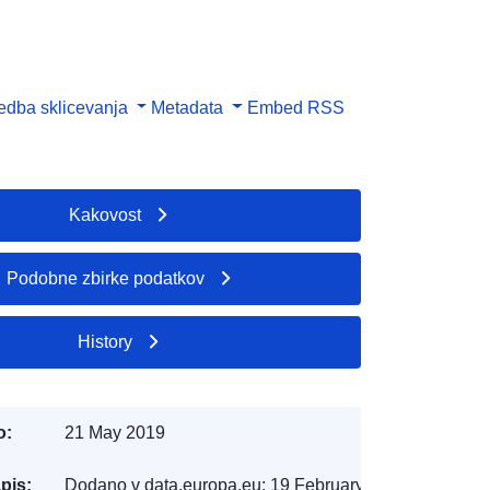
dba sklicevanja
Metadata
Embed
RSS
Kakovost
Podobne zbirke podatkov
History
o:
21 May 2019
pis:
Dodano v data.europa.eu:
19 February