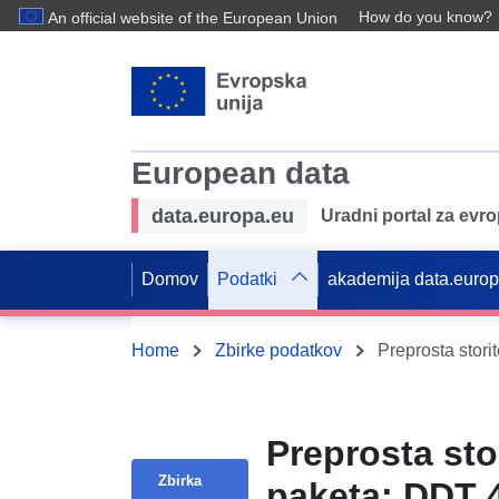
How do you know?
An official website of the European Union
European data
data.europa.eu
Uradni portal za evr
Domov
Podatki
akademija data.euro
Home
Zbirke podatkov
Preprosta st
Zbirka
paketa: DDT