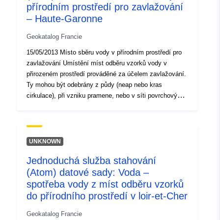
přírodním prostředí pro zavlažování
– Haute-Garonne
Geokatalog Francie
15/05/2013 Místo sběru vody v přírodním prostředí pro
zavlažování Umístění míst odběru vzorků vody v
přirozeném prostředí prováděné za účelem zavlažování.
Ty mohou být odebrány z půdy (neap nebo kras
cirkulace), při vzniku pramene, nebo v síti povrchových
vod (řeka nebo vodní útvar). V zájmu homogenity se pro
všechny vzorky používá stejný typ média. osobní údaje,
které mají být spravovány v samostatné vítězné tabulce
UNKNOWN
Jednoduchá služba stahování
(Atom) datové sady: Voda –
spotřeba vody z míst odběru vzorků
do přírodního prostředí v loir-et-Cher
Geokatalog Francie