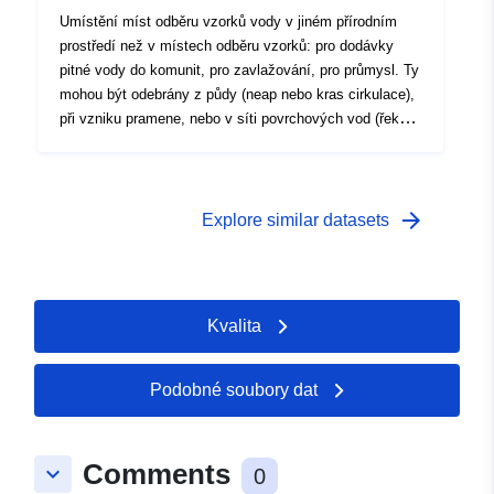
Umístění míst odběru vzorků vody v jiném přírodním
prostředí než v místech odběru vzorků: pro dodávky
pitné vody do komunit, pro zavlažování, pro průmysl. Ty
mohou být odebrány z půdy (neap nebo kras cirkulace),
při vzniku pramene, nebo v síti povrchových vod (řeka
nebo vodní útvar). V zájmu homogenity se pro všechny
vzorky používá stejný typ média.
arrow_forward
Explore similar datasets
Kvalita
Podobné soubory dat
Comments
keyboard_arrow_down
0