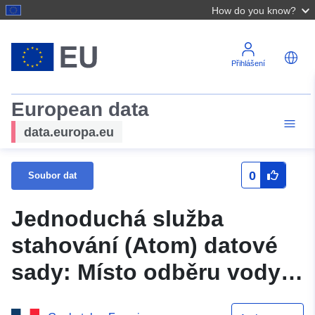
How do you know?
Přihlášení
European data
data.europa.eu
0
Soubor dat
Jednoduchá služba
stahování (Atom) datové
sady: Místo odběru vody v
přírodním prostředí pro