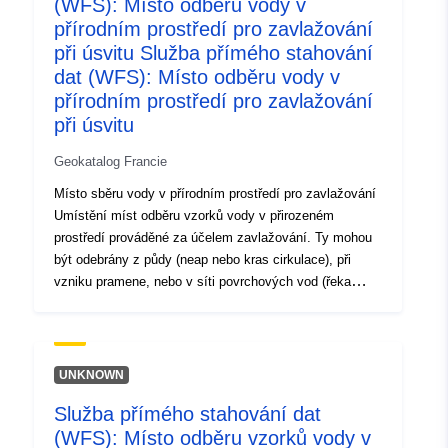
(WFS): Místo odběru vody v
http://inspire.ec.europa.eu/metadat
přírodním prostředí pro zavlažování
codelist/SpatialDataServiceType/d
při úsvitu Služba přímého stahování
dat (WFS): Místo odběru vody v
přírodním prostředí pro zavlažování
při úsvitu
Geokatalog Francie
Místo sběru vody v přírodním prostředí pro zavlažování
Umístění míst odběru vzorků vody v přirozeném
prostředí prováděné za účelem zavlažování. Ty mohou
být odebrány z půdy (neap nebo kras cirkulace), při
vzniku pramene, nebo v síti povrchových vod (řeka
nebo vodní útvar). V zájmu homogenity se pro všechny
vzorky používá stejný typ média. Osobní údaje byly
vymazány
UNKNOWN
Služba přímého stahování dat
(WFS): Místo odběru vzorků vody v