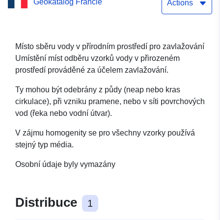
Geokatalog Francie
zavlažování při úsvitu
Actions
Místo sběru vody v přírodním prostředí pro zavlažování
Umístění míst odběru vzorků vody v přirozeném
prostředí prováděné za účelem zavlažování.
Ty mohou být odebrány z půdy (neap nebo kras
cirkulace), při vzniku pramene, nebo v síti povrchových
vod (řeka nebo vodní útvar).
V zájmu homogenity se pro všechny vzorky používá
stejný typ média.
Osobní údaje byly vymazány
Distribuce
1