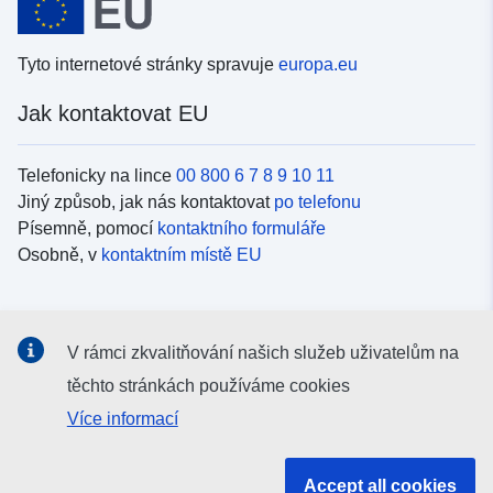
Tyto internetové stránky spravuje
europa.eu
Jak kontaktovat EU
Telefonicky na lince
00 800 6 7 8 9 10 11
Jiný způsob, jak nás kontaktovat
po telefonu
Písemně, pomocí
kontaktního formuláře
Osobně, v
kontaktním místě EU
Sociální média
V rámci zkvalitňování našich služeb uživatelům na
Vyhledávání informačních kanálů EU v
sociálních médiích
těchto stránkách používáme cookies
Více informací
Orgány a instituce EU
Accept all cookies