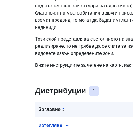
вид в естествен район (дори на едно място
благоприятни местообитания в други приро
вземат предвид: те могат да бъдат имплант
индивиди.
Този слой представлява състоянието на зн
реализиране, то не трябва да се счита за 
видовете извън определените зони.
Вижте инструкциите за четене на карти, ка
Дистрибуции
1
Заглавие
изтегляне