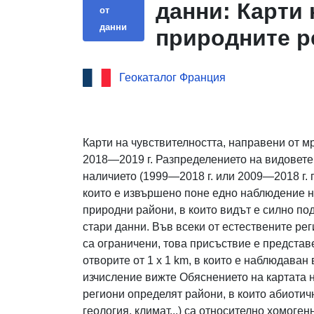
данни: Карти 
от
данни
природните ре
Геокаталог Франция
Карти на чувствителността, направени от 
2018—2019 г. Разпределението на видовете
наличието (1999—2018 г. или 2009—2018 г. п
които е извършено поне едно наблюдение на
природни райони, в които видът е силно подо
стари данни. Във всеки от естествените ре
са ограничени, това присъствие е представ
отворите от 1 x 1 km, в които е наблюдаван
изчисление вижте Обяснението на картата 
региони определят райони, в които абиоти
геология, климат...) са относително хомог