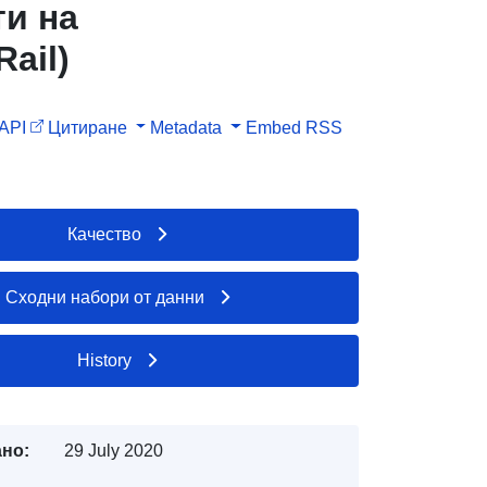
ти на
ail)
API
Цитиране
Metadata
Embed
RSS
Качество
Сходни набори от данни
History
но:
29 July 2020