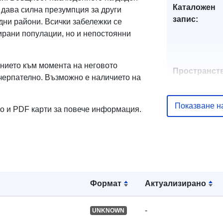
Каталожен
) дава силна презумпция за други
запис:
дни райони. Всички забележки се
ирани популации, но и непостоянни
анието към момента на неговото
Пространст
изчерпателно. Възможно е наличието на
ресурс:
Показване н
Идентифика
кто и PDF карти за повече информация.
и:
uriRef:
Формат
Актуализирано
-
UNKNOWN