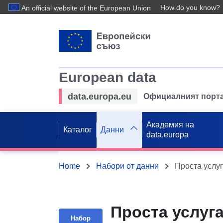
How do you know?
An official website of the European Union
European data
data.europa.eu
Официалният порта
Академия на
Каталог
Данни
data.europa
Home
Набори от данни
Проста услуга
Набор