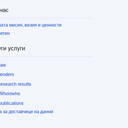
дори на едно място) дава силна презумпция за
нас
руги благоприятни местообитания в други
риродни райони. Всички забележки се вземат
редвид: те могат да бъдат имплантирани
ата мисия, визия и ценности
опулации, но и непостоянни индивиди. Този
етин
лой представлява състоянието на знанието към
омента на неговото реализиране, то не трябва
ги услуги
а се счита за изчерпателно. Възможно е
аличието на видовете извън определените
е инструкциите за четене на карти,
law
акто и PDF карти за повече информация.
tenders
esearch results
Whoiswho
ublications
а за доставчици на данни