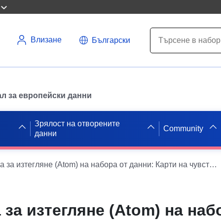
Влизане
Български
л за европейски данни
Зрялост на отворените
Community
данни
Проста услуга за изтегляне (Atom) на набора от данни: Карти на чувствителността — Карти на природните региони — Crex_crex (Broom Rail)
 за изтегляне (Atom) на наб