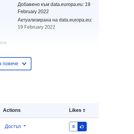
Добавено към data.europa.eu:
19
February 2022
Актуализирана на data.europa.eu:
19 February 2022
вен
а повече
тор
http://catalogue.geo-
ide.developpement-
durable.gouv.fr/service/fr-
120066022-atom-6422ae27-6135-
4c11-84e6-4214778fb638
http://data.europa.eu/88u/dataset/fr-
Actions
Likes
120066022-srv-84fa2f94-be27-
4e36-82c4-83cfe8c2b5bc
Достъп
0