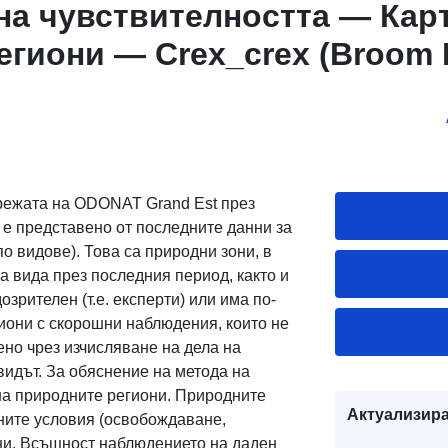
на чувствителността — Кар
гиони — Crex_crex (Broom R
мрежата на ODONAT Grand Est през
 е представено от последните данни за
о видове). Това са природни зони, в
 вида през последния период, както и
зрителен (т.е. експерти) или има по-
гиони с скорошни наблюдения, които не
ено чрез изчисляване на дела на
 видът. За обяснение на метода на
на природните региони. Природните
Актуализира
чните условия (освобождаване,
енни. Всъщност наблюдението на даден