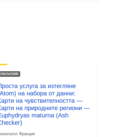
Ресурси:
http://inspire.ec.europa.eu/metadata-
codelist/SpatialDataServiceType/do
wnlo...
UNKNOWN
Проста услуга за изтегляне
(Atom) на набора от данни:
Карти на чувствителността —
Карти на природните региони —
Euphydryas maturna (Ash
Checker)
еокаталог Франция