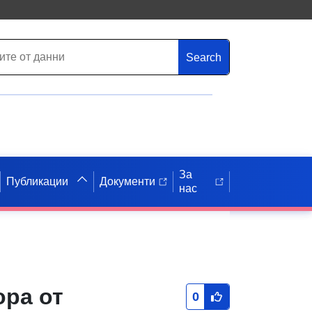
Search
За
Публикации
Документи
нас
ора от
0