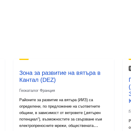
Тип:
Зона за развитие на вятъра в
Кантал (DEZ)
Геокаталог Франция
Районите за развитие на вятъра (ИИЗ) са
определени, по предложение на съответните
Г
общини, в зависимост от ветровете („вятърен
потенциал“), възможностите за свързване към
Р
електропреносните мрежи, обществената
о