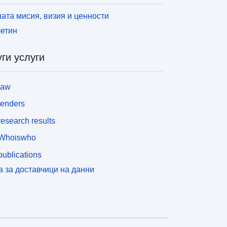
урбини се характеризира с минимална и
аксимална инсталирана мощност на
ата мисия, визия и ценности
нсталациите, произвеждащи електроенергия от
етин
еханична вятърна енергия. (вж. член 10,
араграф 1 от Закон № 2000—108 от
ги услуги
0.2.2000 г.). Всяка нова зона за развитие на
ятъра (DEZ) трябва да бъде част от една от
оните, благоприятни за вятъра, след като бъде
law
риета регионалната схема за вятърна енергия.
tenders
esearch results
Whoiswho
ublications
а за доставчици на данни