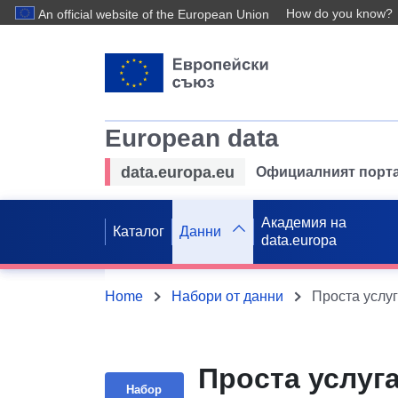
How do you know?
An official website of the European Union
European data
data.europa.eu
Официалният порта
Академия на
Каталог
Данни
data.europa
Home
Набори от данни
Проста услуга
Набор