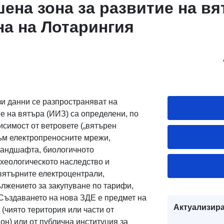
ена зона за развитие на в
на на Лотарингия
зи данни се разпространяват на
е на вятъра (ИИЗ) са определени, по
симост от ветровете („вятърен
към електропреносните мрежи,
ландшафта, биологичното
рхеологическото наследство и
вятърните електроцентрали,
ължението за закупуване по тарифи,
Създаването на нова ЗДЕ е предмет на
Актуализира
(чиято територия или части от
н) или от публична институция за