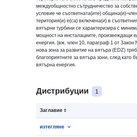
междуобщностно сътрудничество за собстве
условие че съответната(ите) община(и)-членк
територия(и) е(са) включена(и) в съответни
вятърни турбини се характеризира с мини
мощност на инсталациите, произвеждащи е
енергия. (вж. член 10, параграф 1 от Закон 
нова зона за развитие на вятъра (EDZ) тряб
благоприятните за вятъра зони, след като 
вятърна енергия.
Дистрибуции
1
Заглавие
изтегляне