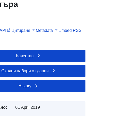
ятъра
API
Цитиране
Metadata
Embed
RSS
Качество
Сходни набори от данни
History
но:
01 April 2019