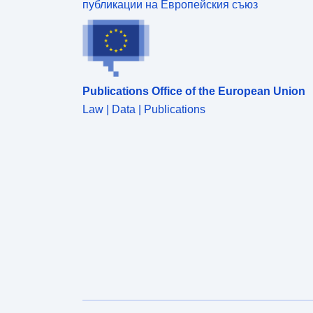
публикации на Европейския съюз
максимална инсталирана мощност на
инсталациите, произвеждащи електроенергия от
механична вятърна енергия.(вж. член 10,
параграф 1 от Закон № 2000—108 от
10.2.2000 г.). Всяка нова зона за развитие на
вятъра (EDZ) трябва да бъде част от една от
Publications Office of the European Union
благоприятните за вятъра зони, след като бъде
Law | Data | Publications
приета регионалната схема за вятърна енергия.
— Районите за развитие на вятъра (ИИЗ) са
определени, по предложение на съответните
общини, в зависимост от ветровете („вятърен
потенциал“), възможностите за свързване към
електропреносните мрежи, обществената
безопасност, опазването на ландшафта,
биологичното разнообразие, историческите
паметници, археологическото наследство и
забележителните и защитени обекти. Само
вятърните електроцентрали, разположени в тези
ЗРП, се ползват от задължението за закупуване
по тарифи, определени с министерско