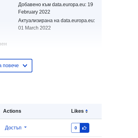
Добавено към data.europa.eu:
19
February 2022
Актуализирана на data.europa.eu:
01 March 2022
вен
а повече
тор
http://catalogue.geo-
ide.developpement-
durable.gouv.fr/service/fr-
120066022-atom-6a019b53-99b1-
4eac-b6a2-73d607fa0706
http://data.europa.eu/88u/dataset/fr-
Actions
Likes
120066022-srv-8515d5a9-f06c-
4dcc-97b9-1fb1386f09dd
Достъп
0