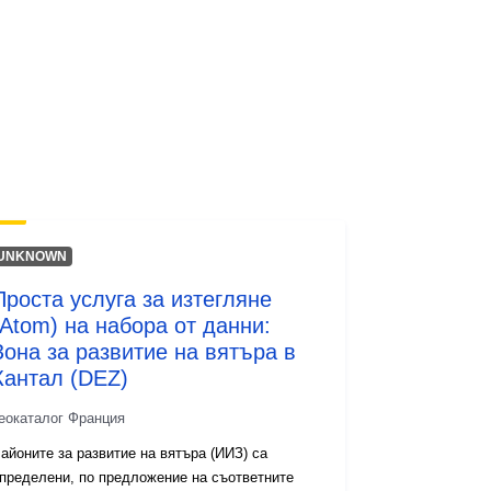
Ресурси:
http://inspire.ec.europa.eu/metadata-
codelist/ResourceType/services
UNKNOWN
Проста услуга за изтегляне
(Atom) на набора от данни:
Зона за развитие на вятъра в
Кантал (DEZ)
еокаталог Франция
айоните за развитие на вятъра (ИИЗ) са
пределени, по предложение на съответните