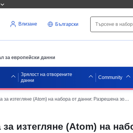
Влизане
Български
л за европейски данни
Зрялост на отворените
Community
данни
Проста услуга за изтегляне (Atom) на набора от данни: Разрешена зона за развитие на вятъра (DEZ) в региона на Лотарингия
 за изтегляне (Atom) на наб