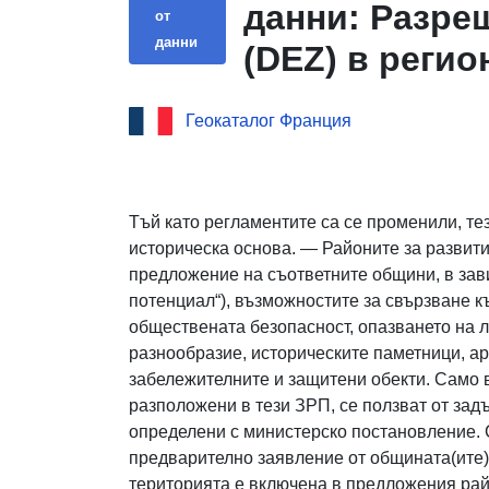
данни: Разреш
от
данни
(DEZ) в регио
Геокаталог Франция
Тъй като регламентите са се променили, те
историческа основа. — Районите за развити
предложение на съответните общини, в зави
потенциал“), възможностите за свързване 
обществената безопасност, опазването на 
разнообразие, историческите паметници, а
забележителните и защитени обекти. Само 
разположени в тези ЗРП, се ползват от зад
определени с министерско постановление. 
предварително заявление от общината(ите) 
територията е включена в предложения райо