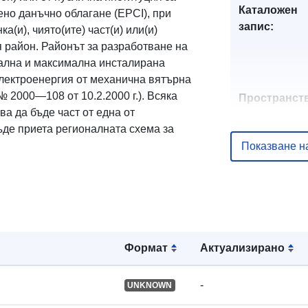
Каталожен
но данъчно облагане (EPCI), при
запис:
а(и), чиято(ите) част(и) или(и)
я район. Районът за разработване на
мална и максимална инсталирана
лектроенергия от механична вятърна
№ 2000—108 от 10.2.2000 г.). Всяка
Пространст
ва да бъде част от една от
ресурс:
бъде приета регионалната схема за
Показване н
Идентифика
и:
uriRef:
Формат
Актуализирано
-
UNKNOWN