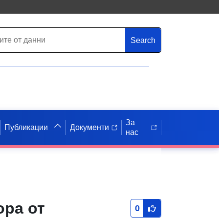
Search
За
Публикации
Документи
нас
ора от
0