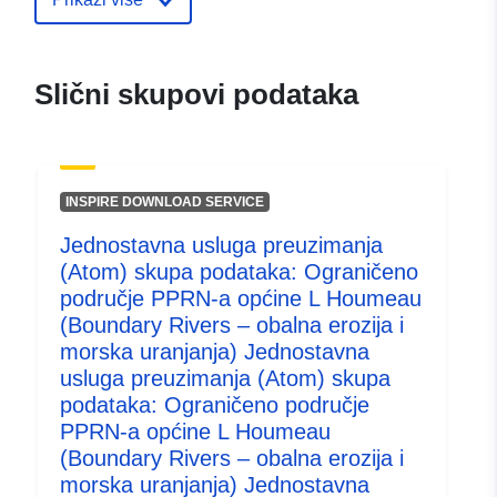
120066022-atom-9c274c01-
64ec-40df-aeae-
bad51ecf3d32
Slični skupovi podataka
uriRef:
http://data.europa.eu/88u/dataset/fr
120066022-srv-851dfc6d-293c-
4a0d-a914-64ee8796b719
INSPIRE DOWNLOAD SERVICE
Tip:
Resurs:
Jednostavna usluga preuzimanja
http://inspire.ec.europa.eu/metadat
(Atom) skupa podataka: Ograničeno
codelist/ResourceType/services
područje PPRN-a općine L Houmeau
(Boundary Rivers – obalna erozija i
morska uranjanja) Jednostavna
usluga preuzimanja (Atom) skupa
podataka: Ograničeno područje
PPRN-a općine L Houmeau
(Boundary Rivers – obalna erozija i
morska uranjanja) Jednostavna