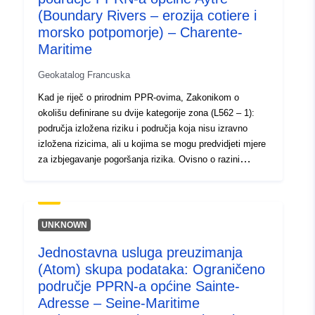
rizicima, ali u kojima bi građevine, radovi, razvoj ili
(Boundary Rivers – erozija cotiere i
poljoprivredna gospodarstva, poljoprivredna, šumarska,
morsko potpomorje) – Charente-
obrtnička, komercijalna ili industrijska područja mogli
Maritime
pogoršati rizike ili uzrokovati nove, podložno zabranama
ili zahtjevima (usp. članak L562 – 1 Zakonika o okolišu).
Geokatalog Francuska
Potonja kategorija primjenjuje se samo na prirodne RPP-
Kad je riječ o prirodnim PPR-ovima, Zakonikom o
ove.
okolišu definirane su dvije kategorije zona (L562 – 1):
područja izložena riziku i područja koja nisu izravno
izložena rizicima, ali u kojima se mogu predvidjeti mjere
za izbjegavanje pogoršanja rizika. Ovisno o razini
opasnosti, svako područje podliježe izvršivoj nagodbi. U
propisima se općenito razlikuju tri vrste zona: 1- „Zgrade
zabranjena područja”, poznata kao „crvena područja”,
gdje je razina opasnosti visoka, a opće je pravilo
UNKNOWN
zabrana gradnje; 2- „propisana područja”, poznata kao
Jednostavna usluga preuzimanja
„plava područja”, u kojima je razina opasnosti prosječna,
(Atom) skupa podataka: Ograničeno
a projekti podliježu zahtjevima prilagođenima vrsti
problema; 3- područja koja nisu izravno izložena
područje PPRN-a općine Sainte-
rizicima, ali u kojima bi građevine, radovi, razvoj ili
Adresse – Seine-Maritime
poljoprivredna gospodarstva, poljoprivredna, šumarska,