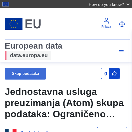
How do you know?
Prijava
European data
data.europa.eu
0
Skup podataka
Jednostavna usluga
preuzimanja (Atom) skupa
podataka: Ograničeno
područje PPRN-a općine