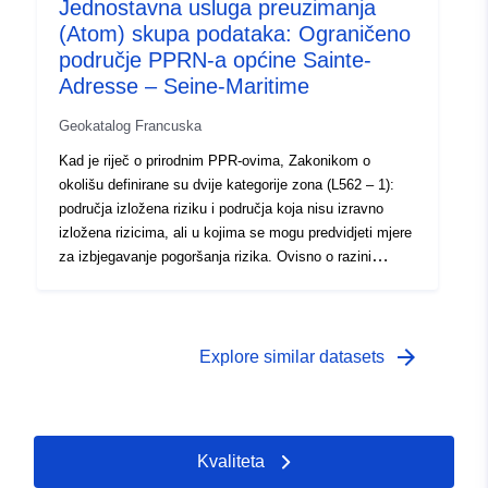
Jednostavna usluga preuzimanja
obrtnička, komercijalna ili industrijska područja mogli
(Atom) skupa podataka: Ograničeno
pogoršati rizike ili uzrokovati nove, podložno zabranama
područje PPRN-a općine Sainte-
ili zahtjevima (usp. članak L562 – 1 Zakonika o okolišu).
Adresse – Seine-Maritime
Potonja kategorija primjenjuje se samo na prirodne RPP-
ove.
Geokatalog Francuska
Kad je riječ o prirodnim PPR-ovima, Zakonikom o
okolišu definirane su dvije kategorije zona (L562 – 1):
područja izložena riziku i područja koja nisu izravno
izložena rizicima, ali u kojima se mogu predvidjeti mjere
za izbjegavanje pogoršanja rizika. Ovisno o razini
opasnosti, svako područje podliježe izvršivoj nagodbi. U
propisima se općenito razlikuju tri vrste zona: 1- „Zgrade
zabranjena područja”, poznata kao „crvena područja”,
gdje je razina opasnosti visoka, a opće je pravilo
arrow_forward
Explore similar datasets
zabrana gradnje; 2- „propisana područja”, poznata kao
„plava područja”, u kojima je razina opasnosti prosječna,
a projekti podliježu zahtjevima prilagođenima vrsti
problema; 3- područja koja nisu izravno izložena
Kvaliteta
rizicima, ali u kojima bi građevine, radovi, razvoj ili