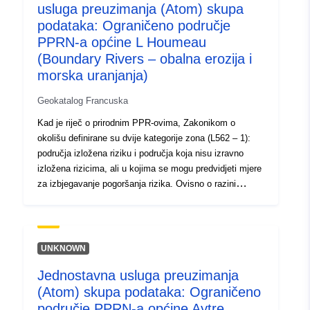
usluga preuzimanja (Atom) skupa
podataka: Ograničeno područje
PPRN-a općine L Houmeau
(Boundary Rivers – obalna erozija i
morska uranjanja)
Geokatalog Francuska
Kad je riječ o prirodnim PPR-ovima, Zakonikom o
okolišu definirane su dvije kategorije zona (L562 – 1):
područja izložena riziku i područja koja nisu izravno
izložena rizicima, ali u kojima se mogu predvidjeti mjere
za izbjegavanje pogoršanja rizika. Ovisno o razini
opasnosti, svako područje podliježe izvršivoj nagodbi. U
propisima se općenito razlikuju tri vrste zona: 1- „Zgrade
zabranjena područja”, poznata kao „crvena područja”,
gdje je razina opasnosti visoka, a opće je pravilo
UNKNOWN
zabrana gradnje; 2- „propisana područja”, poznata kao
Jednostavna usluga preuzimanja
„plava područja”, u kojima je razina opasnosti prosječna,
(Atom) skupa podataka: Ograničeno
a projekti podliježu zahtjevima prilagođenima vrsti
problema; 3- područja koja nisu izravno izložena
područje PPRN-a općine Aytre