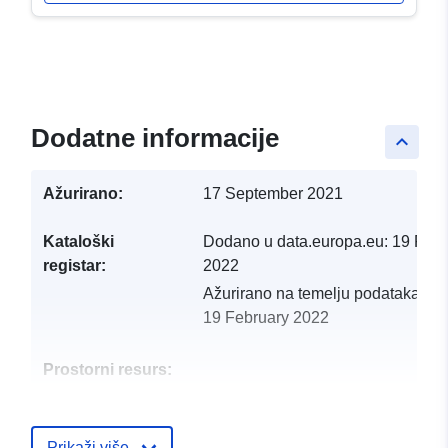
Dodatne informacije
keyboard_arrow_up
Ažurirano:
17 September 2021
Kataloški
Dodano u data.europa.eu:
19 Febr
registar:
2022
Ažurirano na temelju podataka.eu
19 February 2022
Prostorni resurs:
Identifikatori:
http://descartes-dev.cete-
mediterranee.i2/service/fr-
Prikaži više