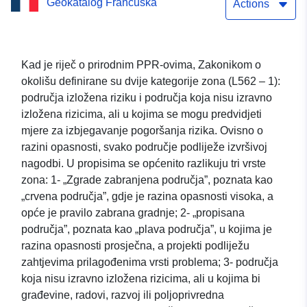
Geokatalog Francuska
Nieul-sur-maer (Boundary
Actions
Rivers – obalna erozija i
morska uranjanja)
Kad je riječ o prirodnim PPR-ovima, Zakonikom o
okolišu definirane su dvije kategorije zona (L562 – 1):
područja izložena riziku i područja koja nisu izravno
izložena rizicima, ali u kojima se mogu predvidjeti
mjere za izbjegavanje pogoršanja rizika. Ovisno o
razini opasnosti, svako područje podliježe izvršivoj
nagodbi. U propisima se općenito razlikuju tri vrste
zona: 1- „Zgrade zabranjena područja”, poznata kao
„crvena područja”, gdje je razina opasnosti visoka, a
opće je pravilo zabrana gradnje; 2- „propisana
područja”, poznata kao „plava područja”, u kojima je
razina opasnosti prosječna, a projekti podliježu
zahtjevima prilagođenima vrsti problema; 3- područja
koja nisu izravno izložena rizicima, ali u kojima bi
građevine, radovi, razvoj ili poljoprivredna