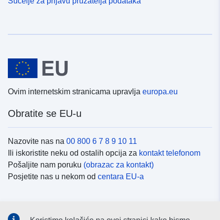
Sučelje za prijavu pružatelja podataka
Ovim internetskim stranicama upravlja
europa.eu
Obratite se EU-u
Nazovite nas na
00 800 6 7 8 9 10 11
Ili iskoristite neku od ostalih opcija za
kontakt telefonom
Pošaljite nam poruku
(obrazac za kontakt)
Posjetite nas u nekom od
centara EU-a
Društvene mreže