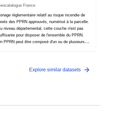
eocatalogue France
onage règlementaire relatif au risque incendie de
orets des PPRN approuvés, numérisé à la parcelle.
u niveau départemental, cette couche n'est pas
uffisante pour disposer de l'ensemble du PPRN.
n PPRN peut être composé d'un ou de plusieurs
lans papier différents : 1 plan multirisques + 1 plan
F (incendie de forêts) + 1 plan RGA (retrait
onflement des argiles) + 1 plan DIV (pour autres
ues divers). Chaque plan papier donne lieu à la
arrow_forward
Explore similar datasets
roduction d'une couche géographique, qui
orrespond au zonage par type d'aléa. Il peut donc y
voir entre 1 et 4 couches qui se superposent selon
mmune. Il est nécessaire de télécharger les 4
ouches pour avoir la totalité des informations
èglementaires (à télécharger par la fiche du lot de
s) Structuration conforme au standard
OVADIS.