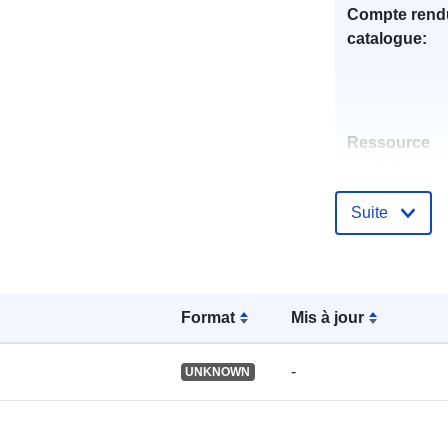
Compte rend
catalogue:
Ressource
spatiale:
Suite
Identificateur
Format
Mis à jour
uriRef:
-
UNKNOWN