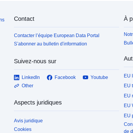
Contact
À p
ons
Notr
Contacter l’équipe European Data Portal
Bull
S'abonner au bulletin d'information
Aut
Suivez-nous sur
EU 
LinkedIn
Facebook
Youtube
EU 
Other
EU r
Aspects juridiques
EU 
EU p
Avis juridique
Conn
Cookies
de 