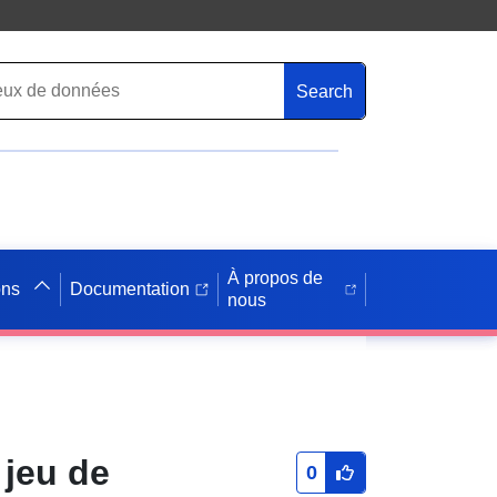
Search
À propos de
ons
Documentation
nous
 jeu de
0