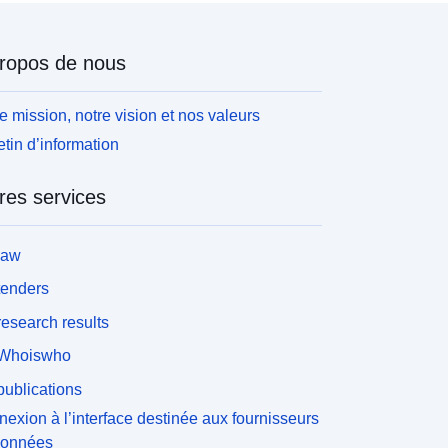
ropos de nous
e mission, notre vision et nos valeurs
etin d’information
res services
law
tenders
esearch results
Whoiswho
ublications
exion à l’interface destinée aux fournisseurs
données