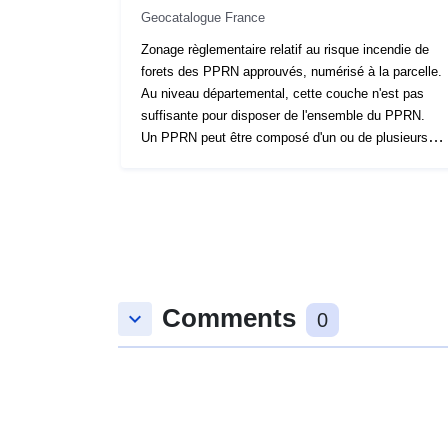
Geocatalogue France
Zonage règlementaire relatif au risque incendie de
forets des PPRN approuvés, numérisé à la parcelle.
Au niveau départemental, cette couche n'est pas
suffisante pour disposer de l'ensemble du PPRN.
Un PPRN peut être composé d'un ou de plusieurs
plans papier différents : 1 plan multirisques + 1 plan
IF (incendie de forêts) + 1 plan RGA (retrait
gonflement des argiles) + 1 plan DIV (pour autres
risques divers). Chaque plan papier donne lieu à la
production d'une couche géographique, qui
correspond au zonage par type d'aléa. Il peut donc y
avoir entre 1 et 4 couches qui se superposent selon
Comments
la commune. Il est nécessaire de télécharger les 4
keyboard_arrow_down
0
couches pour avoir la totalité des informations
règlementaires (à télécharger par la fiche du lot de
données) Structuration conforme au standard
COVADIS.