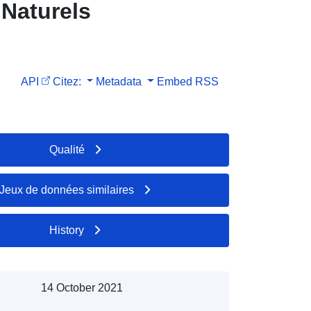
 Naturels
API
Citez:
Metadata
Embed
RSS
Qualité
Jeux de données similaires
History
14 October 2021