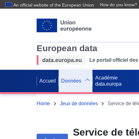
How do you know?
An official website of the European Union
European data
data.europa.eu
Le portail officiel 
Académie
Accueil
Données
data.europa
Home
Jeux de données
Service de té