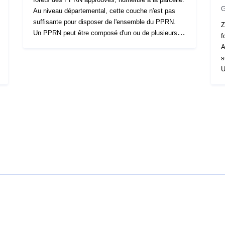
G
Au niveau départemental, cette couche n'est pas
suffisante pour disposer de l'ensemble du PPRN.
Z
Un PPRN peut être composé d'un ou de plusieurs
f
plans papier différents : 1 plan multirisques + 1 plan
A
IF (incendie de forêts) + 1 plan RGA (retrait
s
gonflement des argiles) + 1 plan DIV (pour autres
U
risques divers). Chaque plan papier donne lieu à la
p
production d'une couche géographique, qui
I
correspond au zonage par type d'aléa. Il peut donc y
g
avoir entre 1 et 4 couches qui se superposent selon
risq
la commune. Il est nécessaire de télécharger les 4
p
couches pour avoir la totalité des informations
c
règlementaires (à télécharger par la fiche du lot de
a
données) Structuration conforme au standard
la co
COVADIS.
c
r
donnée
C