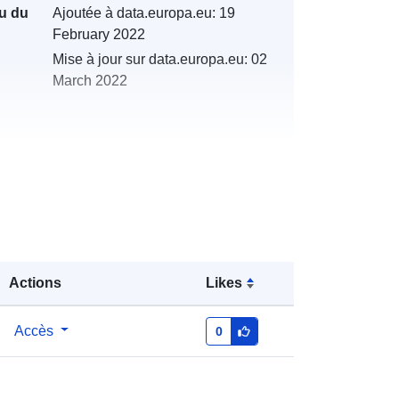
u du
Ajoutée à data.europa.eu:
19
February 2022
Mise à jour sur data.europa.eu:
02
March 2022
s:
http://catalogue.geo-
ide.developpement-
durable.gouv.fr/service/fr-
120066022-wxs-e8c15a5e-7946-
4280-b68a-1113895864f8
Actions
Likes
http://data.europa.eu/88u/dataset/fr-
Accès
0
120066022-srv-8544251f-d0f0-
4308-b406-53126b6fadcc