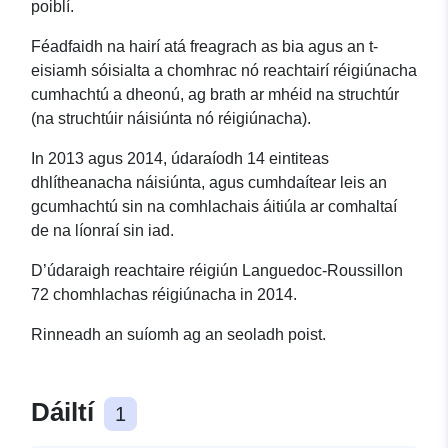
poiblí.
Féadfaidh na hairí atá freagrach as bia agus an t-
eisiamh sóisialta a chomhrac nó reachtairí réigiúnacha
cumhachtú a dheonú, ag brath ar mhéid na struchtúr
(na struchtúir náisiúnta nó réigiúnacha).
In 2013 agus 2014, údaraíodh 14 eintiteas
dhlítheanacha náisiúnta, agus cumhdaítear leis an
gcumhachtú sin na comhlachais áitiúla ar comhaltaí
de na líonraí sin iad.
D’údaraigh reachtaire réigiún Languedoc-Roussillon
72 chomhlachas réigiúnacha in 2014.
Rinneadh an suíomh ag an seoladh poist.
Dáiltí
1