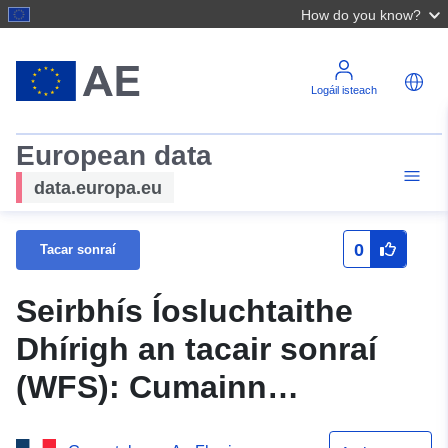
How do you know?
Logáil isteach
European data
data.europa.eu
0
Tacar sonraí
Seirbhís Íosluchtaithe
Dhírigh an tacair sonraí
(WFS): Cumainn
cheadaithe um chúnamh