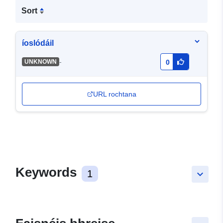
Sort
íoslódáil
-
UNKNOWN
0
URL rochtana
Keywords
1
keyboard_arrow_down