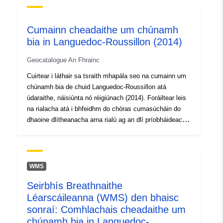
uriRef:
http://data.europa.eu/88u/dataset/fr
120066022-srv-8544bbcb-2946-
Cumainn cheadaithe um chúnamh
4121-b1cb-6623ddce313f
bia in Languedoc-Roussillon (2014)
Clóscríobh:
Acmhainn:
Geocatalogue An Fhrainc
http://inspire.ec.europa.eu/metadat
Cuirtear i láthair sa tsraith mhapála seo na cumainn um
codelist/ResourceType/services
chúnamh bia de chuid Languedoc-Roussillon atá
údaraithe, náisiúnta nó réigiúnach (2014). Foráiltear leis
na rialacha atá i bhfeidhm do chóras cumasúcháin do
dhaoine dlítheanacha arna rialú ag an dlí príobháideach
ar mian leo ranníocaíochtaí poiblí a fháil chun cúnamh
bia a chur chun feidhme. Sonraítear sa Chód Tuaithe go
gciallaíonn cúnamh bia bia a sholáthar do na daoine is
díothaí, lena n-áirítear: — ceannacháin a dhéantar tríd
WMS
an gCiste Eorpach um Chabhair do na Daoine is Díothaí,
Seirbhís Breathnaithe
tríd an gclár náisiúnta um chúnamh bia nó trí chistí
Léarscáileanna (WMS) den bhaisc
poiblí eile, — bailiú, sórtáil agus próiseáil earraí bia
neamhdhíolta a chomhlíonann na ceanglais atá i
sonraí: Comhlachais cheadaithe um
bhfeidhm maidir le sláinteachas earraí bia, a dhéantar trí
chúnamh bia in Languedoc-