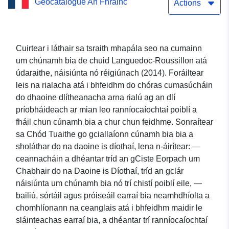
Geocatalogue An Fhrainc
bia in Languedoc-
Actions
Roussillon (2014)
Cuirtear i láthair sa tsraith mhapála seo na cumainn
um chúnamh bia de chuid Languedoc-Roussillon atá
údaraithe, náisiúnta nó réigiúnach (2014). Foráiltear
leis na rialacha atá i bhfeidhm do chóras cumasúcháin
do dhaoine dlítheanacha arna rialú ag an dlí
príobháideach ar mian leo ranníocaíochtaí poiblí a
fháil chun cúnamh bia a chur chun feidhme. Sonraítear
sa Chód Tuaithe go gciallaíonn cúnamh bia bia a
sholáthar do na daoine is díothaí, lena n-áirítear: —
ceannacháin a dhéantar tríd an gCiste Eorpach um
Chabhair do na Daoine is Díothaí, tríd an gclár
náisiúnta um chúnamh bia nó trí chistí poiblí eile, —
bailiú, sórtáil agus próiseáil earraí bia neamhdhíolta a
chomhlíonann na ceanglais atá i bhfeidhm maidir le
sláinteachas earraí bia, a dhéantar trí ranníocaíochtaí