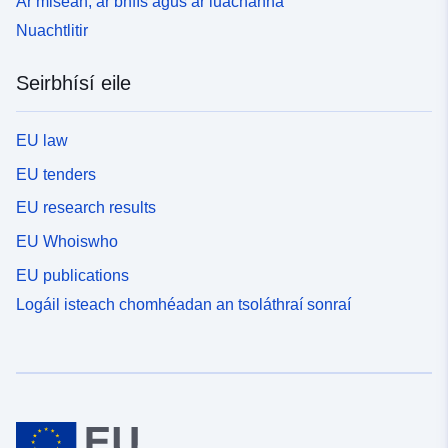
Ár misean, ár bhfís agus ár luachanna
Nuachtlitir
Seirbhísí eile
EU law
EU tenders
EU research results
EU Whoiswho
EU publications
Logáil isteach chomhéadan an tsoláthraí sonraí