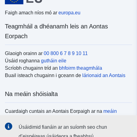
Faigh amach níos mó ar
europa.eu
Teagmháil a dhéanamh leis an Aontas
Eorpach
Glaoigh orainn ar
00 800 6 7 8 9 10 11
Úsáid roghanna
gutháin eile
Scríobh chugainn tríd an
bhfoirm theagmhála
Buail isteach chugainn i gceann de
lárionaid an Aontais
Na meáin shóisialta
Cuardaigh cuntais an Aontais Eorpaigh ar na
meáin
shóisialta
Úsáidimid fianáin ar an suíomh seo chun
d’eispéireas úsáideora a fheabhsú