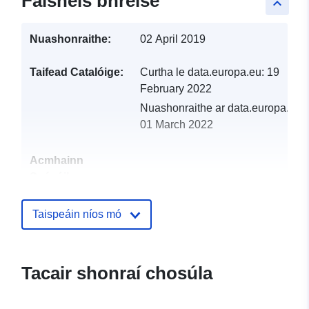
Faisnéis bhreise
keyboard_arrow_up
Nuashonraithe:
02 April 2019
Taifead Catalóige:
Curtha le data.europa.eu:
19
February 2022
Nuashonraithe ar data.europa.eu:
01 March 2022
Acmhainn
Spásúil:
Aitheantóirí:
http://catalogue.geo-
Taispeáin níos mó
ide.developpement-
durable.gouv.fr/service/fr-
120066022-wxs-ccd0ced8-
Tacair shonraí chosúla
8496-4a74-b0e8-
b41ec56e3ddd