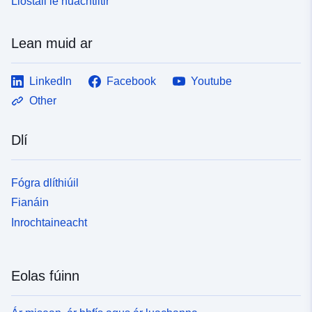
Liostáil le nuachtlitir
Lean muid ar
LinkedIn
Facebook
Youtube
Other
Dlí
Fógra dlíthiúil
Fianáin
Inrochtaineacht
Eolas fúinn