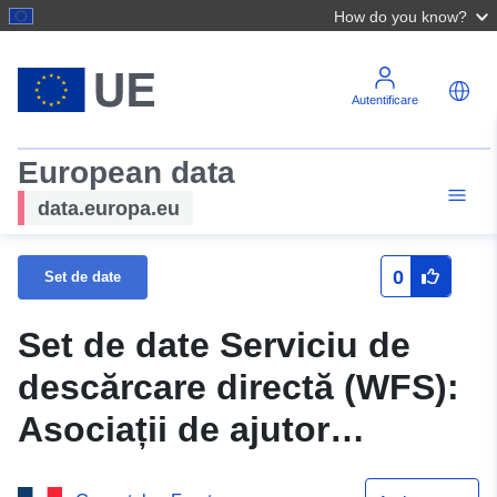
How do you know?
Autentificare
European data
data.europa.eu
0
Set de date
Set de date Serviciu de
descărcare directă (WFS):
Asociații de ajutor
alimentar aprobate în