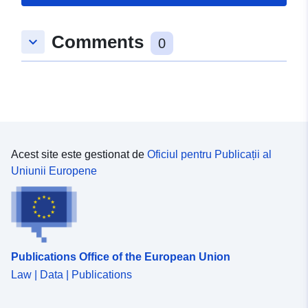
dimensiunea structurilor (naționale sau regionale), fie de
către miniștrii responsabili cu alimentația și combaterea
excluziunii sociale, fie de către prefecții regionali.
Comments
keyboard_arrow_down
0
Locația a fost făcută la adresa poștală.
Acest site este gestionat de
Oficiul pentru Publicații al
Uniunii Europene
Publications Office of the European Union
Law | Data | Publications