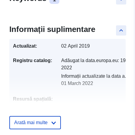
Informații suplimentare
keyboard_arrow_up
Actualizat:
02 April 2019
Registru catalog:
Adăugat la data.europa.eu:
19 Feb
2022
Informații actualizate la data a.eur
01 March 2022
Resursă spațială:
Identificatori:
http://catalogue.geo-
ide.developpement-
Arată mai multe
durable.gouv.fr/service/fr-