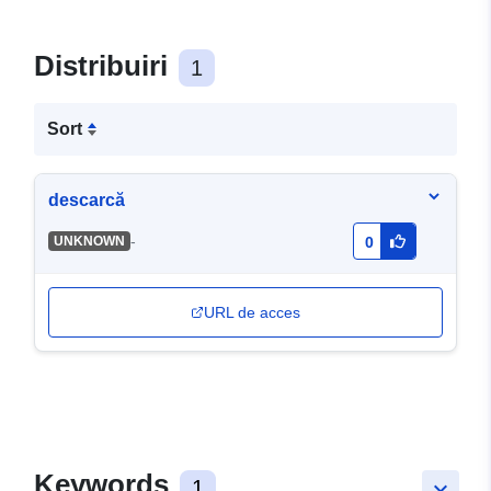
Distribuiri
1
Sort
descarcă
-
UNKNOWN
0
URL de acces
Keywords
1
keyboard_arrow_down