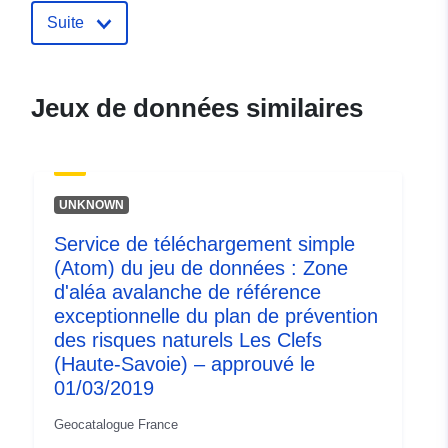
Identificateurs:
http://catalogue.geo-
Suite
ide.developpement-
durable.gouv.fr/service/fr-
120066022-atom-c47d25b6-
Jeux de données similaires
ffc2-4696-81a4-
e21227f0d313
uriRef:
http://data.europa.eu/88u/dataset/fr
UNKNOWN
120066022-srv-85b4577a-9232-
4a3d-8f22-d0f2a8839383
Service de téléchargement simple
(Atom) du jeu de données : Zone
Type:
Ressource:
d'aléa avalanche de référence
http://inspire.ec.europa.eu/metadat
exceptionnelle du plan de prévention
codelist/ResourceType/services
des risques naturels Les Clefs
(Haute-Savoie) – approuvé le
01/03/2019
Geocatalogue France