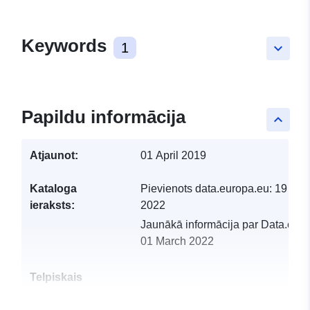
Keywords
1
keyboard_arrow_down
Papildu informācija
keyboard_arrow_up
Atjaunot:
01 April 2019
Kataloga
Pievienots data.europa.eu:
19 Feb
ieraksts:
2022
Jaunākā informācija par Data.euro
01 March 2022
Telpiskais
resurss: