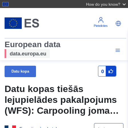
How do you know?
Pieteikties
European data
data.europa.eu
0
Datu kopa
Datu kopas tiešās
lejupielādes pakalpojums
(WFS): Carpooling jomas
Lielajos Austrumos Datu