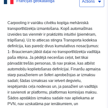
Francijas ģeokataloga
kopas tiešās lejupielādes
Actions
pakalpojums (WFS):
Carpooling jomas Lielajos
Carpooling ir vairāku cilvēku kopīga mehāniskā
transportlīdzekļa izmantošana. Kopš automašīnas
Austrumos
izveides tas vienmēr ir praktizēts intuitīvi (piemēram,
trāpīšana). Uz to attiecas stingra Transporta kodeksa
definīcija, kas paredz divus kumulatīvus nosacījumus:
1- Braucienam jābūt daļai no transportlīdzekļa vadītāja
paša rēķina. Ja pēdējā necenšas ceļot, bet tikai
pārvadāt trešās personas, tā nav prakse, kas atbilst
automobiļu koplietošanas definīcijai. Finanšu apmaiņa
starp pasažieriem un šoferi aprobežojas ar izmaksu
sadali; šādas izmaksas var ietvert degvielu,
iespējamās ceļa nodevas un, ja pasažieri un vadītājs
ir savienoti ar platformu, platformas komisijas maksu.
Šādos apstākļos izmaksu sadale nav apliekama ar
PVN, nav uzskatāma par ienākumiem, un