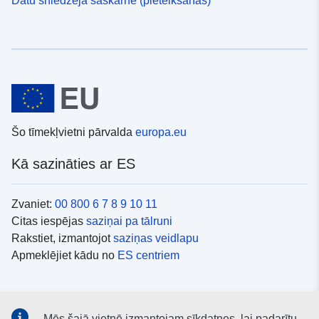
Šo tīmekļvietni pārvalda
europa.eu
Kā sazināties ar ES
Zvaniet:
00 800 6 7 8 9 10 11
Citas iespējas
saziņai pa tālruni
Rakstiet, izmantojot
saziņas veidlapu
Apmeklējiet kādu no
ES centriem
Sociālie mediji
Mēs šajā vietnē izmantojam sīkdatnes, lai padarītu