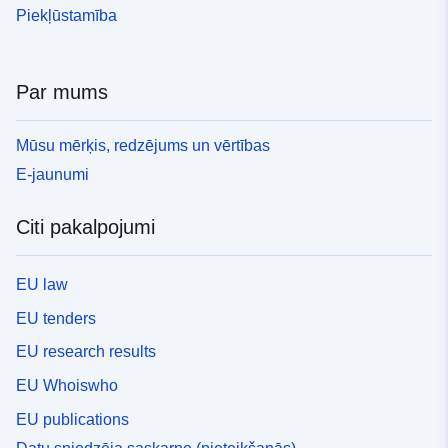
“zilās zonas”, kur uz projektiem attiecas prasības, kas
Piekļūstamība
pielāgotas emisijas veidam un apdraudējumam, un
apgabali, kas nav tieši pakļauti riskam, bet uz kuriem
attiecas aizliegumi vai prasības. Dati ir informatīvi,
Par mums
autentiski ir tikai papīra dokumenti ar prefektūras vīzu.
To mērķis ir kontrolēt attīstību apdraudētajās teritorijās.
Mūsu mērķis, redzējums un vērtības
PPR izstrāde rada telpisko datu kopu, kas strukturēta
vairākās datu kopās. Tajā pašā PPR ietilpst telpisko
E-jaunumi
datu kopas, kas satur: — riska pakļaušanas jomai, —
plāna ierobežotās zonas pēc apstiprināšanas. RPP
Citi pakalpojumi
noteikumos ir nošķirtas “aizliegtās teritorijas”, kas
pazīstamas kā “sarkanās zonas”, kur vispārīgais
noteikums ir būvniecības aizliegums; “nepieciešamās
EU law
zonas”, kas pazīstamas kā “zilās zonas”, kur uz
EU tenders
projektiem attiecas prasības, kas pielāgotas emisijas
veidam un apdraudējumam, un apgabali, kas nav tieši
EU research results
pakļauti riskam, bet uz kuriem attiecas aizliegumi vai
EU Whoiswho
prasības. Dati ir informatīvi, autentiski ir tikai papīra
dokumenti ar prefektūras vīzu.
EU publications
Datu sniedzēja saskarne (pieteikšanās)