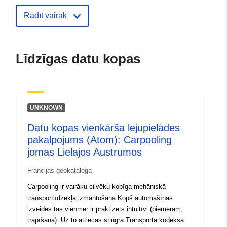
Identifikatori:
http://catalogue.geo-
Rādīt vairāk
ide.developpement-
durable.gouv.fr/service/fr-
120066022-wxs-a480d85e-
Līdzīgas datu kopas
ffad-4df7-b898-
b49673d64398
uriRef:
http://data.europa.eu/88u/dataset/fr
UNKNOWN
120066022-srv-85c4b6bb-9fb8-
4241-b269-fdc94c5d7237
Datu kopas vienkārša lejupielādes
pakalpojums (Atom): Carpooling
Tips:
Avoti:
jomas Lielajos Austrumos
http://inspire.ec.europa.eu/metadat
codelist/ResourceType/services
Francijas ģeokataloga
Carpooling ir vairāku cilvēku kopīga mehāniskā
transportlīdzekļa izmantošana.Kopš automašīnas
izveides tas vienmēr ir praktizēts intuitīvi (piemēram,
trāpīšana). Uz to attiecas stingra Transporta kodeksa