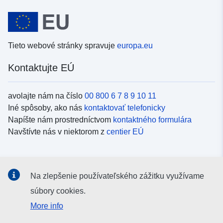
Tieto webové stránky spravuje
europa.eu
Kontaktujte EÚ
avolajte nám na číslo
00 800 6 7 8 9 10 11
Iné spôsoby, ako nás
kontaktovať telefonicky
Napíšte nám prostredníctvom
kontaktného formulára
Navštívte nás v niektorom z
centier EÚ
Sociálne médiá
Na zlepšenie používateľského zážitku využívame
Kanály EÚ na
sociálnych médiách
súbory cookies.
More info