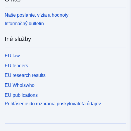
požiadavkám. Údaje sú informatívne, pravé sú len
papierové doklady s vízom prefektúry. Ich cieľom je
Naše poslanie, vízia a hodnoty
kontrolovať rozvoj v rizikových oblastiach. Vývoj PPR
generuje súbor priestorových údajov usporiadaný do
Informačný bulletin
niekoľkých súborov údajov. Tá istá PPR zahŕňa súbory
priestorových údajov, ktoré obsahujú: — rozsah
Iné služby
vystavenia rizikám, — obmedzené oblasti plánu po jeho
schválení. Nariadenia RPP rozlišujú medzi „zakázanými
územiami“ nazývanými „červené oblasti“, kde
EU law
všeobecným pravidlom je zákaz výstavby; „požadované
EU tenders
oblasti“, známe ako „modré zóny“, kde projekty
podliehajú požiadavkám prispôsobeným druhu problému
EU research results
a nebezpečenstva, a oblasti, ktoré nie sú priamo
EU Whoiswho
vystavené rizikám, ale podliehajú zákazom alebo
požiadavkám. Údaje sú informatívne, pravé sú len
EU publications
papierové doklady s vízom prefektúry.
Prihlásenie do rozhrania poskytovateľa údajov