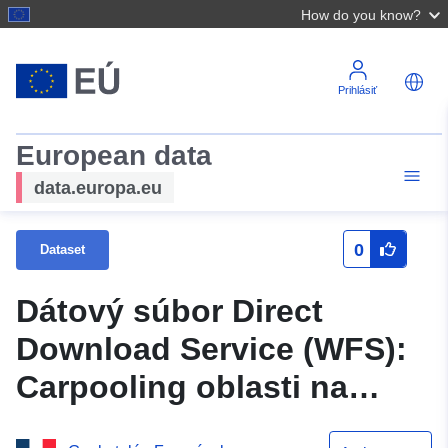
How do you know?
Prihlásiť
European data
data.europa.eu
0
Dataset
Dátový súbor Direct
Download Service (WFS):
Carpooling oblasti na
Grand East