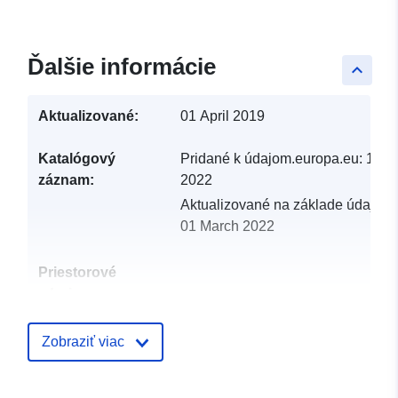
Ďalšie informácie
keyboard_arrow_up
Aktualizované:
01 April 2019
Katalógový
Pridané k údajom.europa.eu:
19 F
záznam:
2022
Aktualizované na základe údajov.
01 March 2022
Priestorové
zdroje:
Identifikátory:
http://catalogue.geo-
Zobraziť viac
ide.developpement-
durable.gouv.fr/service/fr-