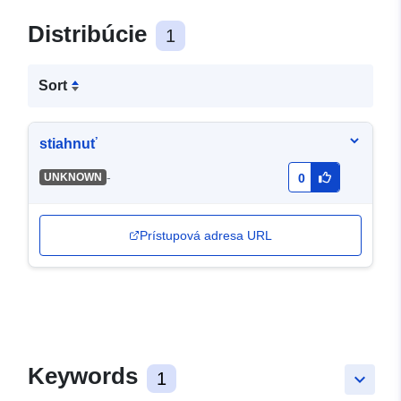
Distribúcie
1
Sort
stiahnuť
-
UNKNOWN
0
Prístupová adresa URL
Keywords
1
keyboard_arrow_down