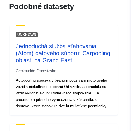
120066022-wxs-a480d85e-
Podobné datasety
ffad-4df7-b898-
b49673d64398
uriRef:
http://data.europa.eu/88u/dataset/fr
UNKNOWN
120066022-srv-85c4b6bb-9fb8-
4241-b269-fdc94c5d7237
Jednoduchá služba sťahovania
(Atom) dátového súboru: Carpooling
Typ:
Zdroj:
oblasti na Grand East
http://inspire.ec.europa.eu/metadat
codelist/ResourceType/services
Geokatalóg Francúzsko
Autopooling spočíva v bežnom používaní motorového
vozidla niekoľkými osobami.Od vzniku automobilu sa
vždy vykonávalo intuitívne (napr. stopovanie). Je
predmetom prísneho vymedzenia v zákonníku o
doprave, ktorý stanovuje dve kumulatívne podmienky:
1- Cesta musí byť súčasťou cesty vodiča na jeho
vlastný účet. Ak nejde o cestu, ale len o prepravu tretích
osôb, nejde o prax, ktorá by zodpovedala vymedzeniu