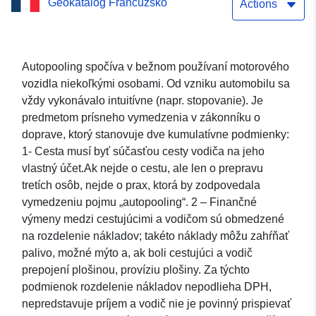
Geokatalóg Francúzsko
Actions
Autopooling spočíva v bežnom používaní motorového
vozidla niekoľkými osobami. Od vzniku automobilu sa
vždy vykonávalo intuitívne (napr. stopovanie). Je
predmetom prísneho vymedzenia v zákonníku o
doprave, ktorý stanovuje dve kumulatívne podmienky:
1- Cesta musí byť súčasťou cesty vodiča na jeho
vlastný účet.Ak nejde o cestu, ale len o prepravu
tretích osôb, nejde o prax, ktorá by zodpovedala
vymedzeniu pojmu „autopooling“. 2 – Finančné
výmeny medzi cestujúcimi a vodičom sú obmedzené
na rozdelenie nákladov; takéto náklady môžu zahŕňať
palivo, možné mýto a, ak boli cestujúci a vodič
prepojení plošinou, províziu plošiny. Za týchto
podmienok rozdelenie nákladov nepodlieha DPH,
nepredstavuje príjem a vodič nie je povinný prispievať