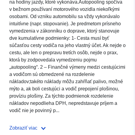
na hodiny jazdy, ktoré vykonáva.Autopooling spočíva
v bežnom používaní motorového vozidla niekoľkými
osobami. Od vzniku automobilu sa vždy vykonávalo
intuitívne (napr. stopovanie). Je predmetom prísneho
vymedzenia v zákonníku o doprave, ktorý stanovuje
dve kumulatívne podmienky: 1- Cesta musí byť
súčasťou cesty vodiča na jeho vlastný účet. Ak nejde o
cestu, ale len o prepravu tretích osôb, nejde o prax,
ktorá by zodpovedala vymedzeniu pojmu
„autopooling“. 2 – Finančné výmeny medzi cestujúcimi
a vodičom sú obmedzené na rozdelenie
nákladov;takéto náklady môžu zahŕňať palivo, možné
mýto a, ak boli cestujúci a vodič prepojení plošinou,
províziu plošiny. Za týchto podmienok rozdelenie
nákladov nepodlieha DPH, nepredstavuje príjem a
vodič nie je povinný p...
Zobraziť viac