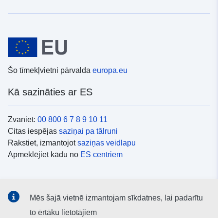
Šo tīmekļvietni pārvalda
europa.eu
Kā sazināties ar ES
Zvaniet:
00 800 6 7 8 9 10 11
Citas iespējas
saziņai pa tālruni
Rakstiet, izmantojot
saziņas veidlapu
Apmeklējiet kādu no
ES centriem
Sociālie mediji
Mēs šajā vietnē izmantojam sīkdatnes, lai padarītu
ES konti
sociālajos medijos
to ērtāku lietotājiem