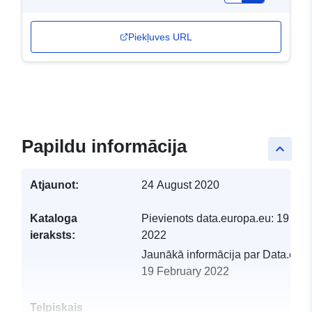
Piekļuves URL
Papildu informācija
keyboard_arrow_up
Atjaunot:
24 August 2020
Kataloga
Pievienots data.europa.eu:
19 Feb
ieraksts:
2022
Jaunākā informācija par Data.euro
19 February 2022
Telpiskais