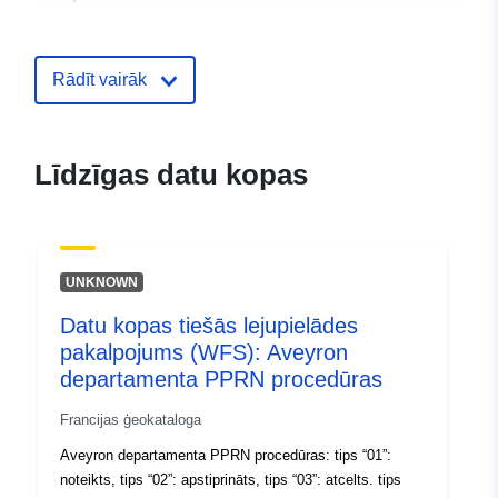
resurss:
Identifikatori:
http://catalogue.geo-
Rādīt vairāk
ide.developpement-
durable.gouv.fr/service/fr-
120066022-atom-0d0cf8e4-
Līdzīgas datu kopas
a5d9-4e15-9696-
00a66c0e0c80
uriRef:
http://data.europa.eu/88u/dataset/fr
UNKNOWN
120066022-srv-85faa0f3-8716-
4fa5-892a-bd0f1dd7260d
Datu kopas tiešās lejupielādes
pakalpojums (WFS): Aveyron
Tips:
Avoti:
departamenta PPRN procedūras
http://inspire.ec.europa.eu/metadat
codelist/ResourceType/services
Francijas ģeokataloga
Aveyron departamenta PPRN procedūras: tips “01”:
noteikts, tips “02”: apstiprināts, tips “03”: atcelts. tips