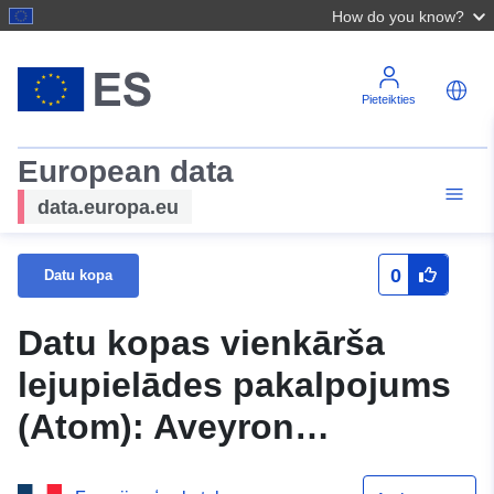
How do you know?
Pieteikties
European data
data.europa.eu
0
Datu kopa
Datu kopas vienkārša
lejupielādes pakalpojums
(Atom): Aveyron
departamenta PPRN