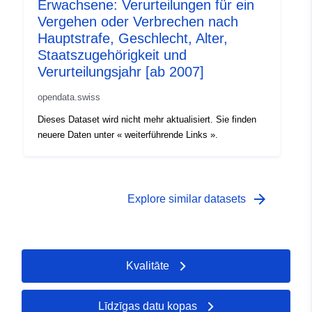
Erwachsene: Verurteilungen für ein
Vergehen oder Verbrechen nach
Hauptstrafe, Geschlecht, Alter,
Staatszugehörigkeit und
Verurteilungsjahr [ab 2007]
opendata.swiss
Dieses Dataset wird nicht mehr aktualisiert. Sie finden
neuere Daten unter « weiterführende Links ».
arrow_forward
Explore similar datasets
Kvalitāte
Līdzīgas datu kopas