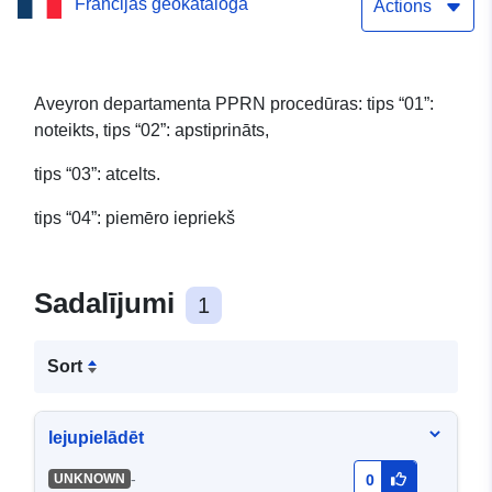
Francijas ģeokataloga
procedūras
Actions
Aveyron departamenta PPRN procedūras: tips “01”:
noteikts, tips “02”: apstiprināts,
tips “03”: atcelts.
tips “04”: piemēro iepriekš
Sadalījumi
1
Sort
lejupielādēt
-
UNKNOWN
0