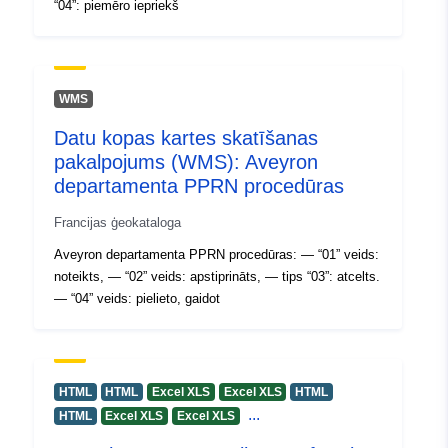
“04”: piemēro iepriekš
WMS
Datu kopas kartes skatīšanas
pakalpojums (WMS): Aveyron
departamenta PPRN procedūras
Francijas ģeokataloga
Aveyron departamenta PPRN procedūras: — “01” veids:
noteikts, — “02” veids: apstiprināts, — tips “03”: atcelts.
— “04” veids: pielieto, gaidot
HTML
HTML
Excel XLS
Excel XLS
HTML
...
HTML
Excel XLS
Excel XLS