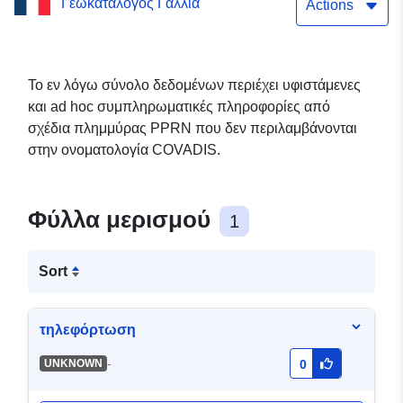
Γεωκατάλογος Γαλλία
πληροφορίες σχετικά με
Actions
τις πλημμύρες του PPRN
λόγω υπερχείλισης του
Το εν λόγω σύνολο δεδομένων περιέχει υφιστάμενες
και ad hoc συμπληρωματικές πληροφορίες από
ποταμού Charente στην
σχέδια πλημμύρας PPRN που δεν περιλαμβάνονται
κοινότητα Rouffiac en
στην ονοματολογία COVADIS.
Charente-Maritime.
Φύλλα μερισμού
1
Sort
τηλεφόρτωση
-
UNKNOWN
0