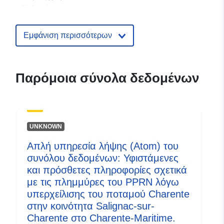
δεδομένων:
Αναγνωριστικά:
http://catalogue.geo-
Εμφάνιση περισσότερων
ide.developpement-
durable.gouv.fr/service/fr-
120066022-atom-10abfb80-
Παρόμοια σύνολα δεδομένων
0ff9-495e-ae9b-
0120a3a4ff82
uriRef:
http://data.europa.eu/88u/dataset/fr
UNKNOWN
120066022-srv-862a1985-4b75-
4928-a975-4bc3029e566c
Απλή υπηρεσία λήψης (Atom) του
συνόλου δεδομένων: Υφιστάμενες
Τύπος:
Πόρος:
και πρόσθετες πληροφορίες σχετικά
http://inspire.ec.europa.eu/metadat
με τις πλημμύρες του PPRN λόγω
codelist/ResourceType/services
υπερχείλισης του ποταμού Charente
στην κοινότητα Salignac-sur-
Charente στο Charente-Maritime.