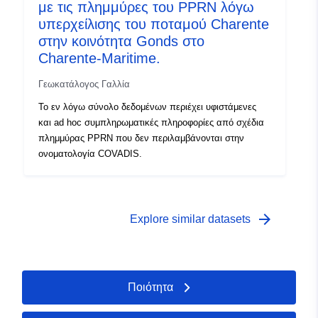
με τις πλημμύρες του PPRN λόγω
υπερχείλισης του ποταμού Charente
στην κοινότητα Gonds στο
Charente-Maritime.
Γεωκατάλογος Γαλλία
Το εν λόγω σύνολο δεδομένων περιέχει υφιστάμενες
και ad hoc συμπληρωματικές πληροφορίες από σχέδια
πλημμύρας PPRN που δεν περιλαμβάνονται στην
ονοματολογία COVADIS.
arrow_forward
Explore similar datasets
Ποιότητα