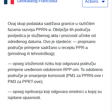
Geokatalog Francuska
prirodnog rizika u
Actions
Serravalu (Haute-Savoie) –
odobren 12. rujna 1994.
Ovaj skup podataka sadržava granice u različitim
fazama razvoja PPRN-a. Obilježje tih područja
posljedica je službenog akta i proizvodi učinke od
određenog datuma. Ovo je sljedeće: — propisano
područje primjene sadržano u receptu PPR-a
(prirodnog ili tehnološkog);
— opseg izloženosti riziku koji odgovara području
primjene uređenom odobrenim RPP-om. To odobreno
područje je smanjenje korisnosti (PM1 za PPRN-ove i
PM3 za PPRT-ove);
— opseg ispitivanja koji odgovara omotnici u kojoj su
ispitane opasnosti.