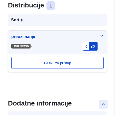
Distribucije
1
Sort
preuzimanje
-
UNKNOWN
0
URL za pristup
Dodatne informacije
keyboard_arrow_up