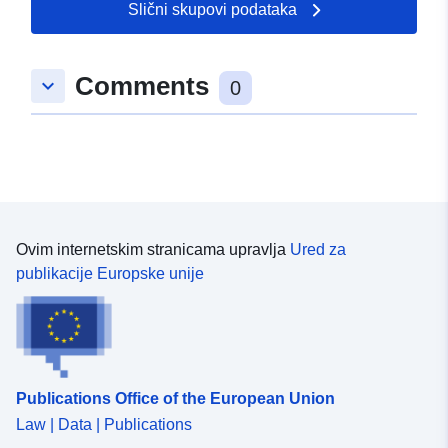
opseg izloženosti riziku koji odgovara području primjene
Slični skupovi podataka
uređenom odobrenim RPP-om. To odobreno područje je
smanjenje korisnosti (PM1 za PPRN-ove i PM3 za
PPRT-ove); — opseg ispitivanja koji odgovara omotnici
Comments
keyboard_arrow_down
0
u kojoj su ispitane opasnosti.
Ovim internetskim stranicama upravlja
Ured za
publikacije Europske unije
Publications Office of the European Union
Law | Data | Publications