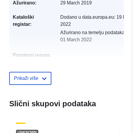
Ažurirano:
29 March 2019
Kataloški
Dodano u data.europa.eu:
19 Febr
registar:
2022
Ažurirano na temelju podataka.eu
01 March 2022
Prostorni resurs:
Identifikatori:
http://catalogue.geo-
ide.developpement-
Prikaži više
durable.gouv.fr/service/fr-
120066022-atom-
93e9ed68-a77f-43a6-a82f-
Slični skupovi podataka
519693151441
uriRef:
http://data.europa.eu/88u/dataset/fr
120066022-srv-862b491e-910b-
UNKNOWN