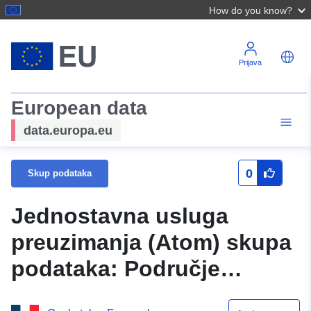
How do you know?
Prijava
European data
data.europa.eu
0
Skup podataka
Jednostavna usluga
preuzimanja (Atom) skupa
podataka: Područje
primjene plana prevencije