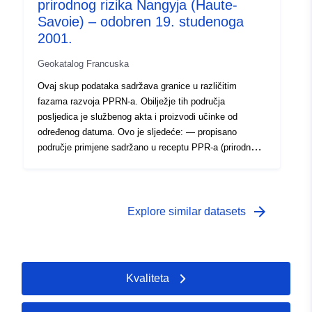
prirodnog rizika Nangyja (Haute-
Savoie) – odobren 19. studenoga
2001.
Geokatalog Francuska
Ovaj skup podataka sadržava granice u različitim
fazama razvoja PPRN-a. Obilježje tih područja
posljedica je službenog akta i proizvodi učinke od
određenog datuma. Ovo je sljedeće: — propisano
područje primjene sadržano u receptu PPR-a (prirodnog
ili tehnološkog); — opseg izloženosti riziku koji
odgovara području primjene uređenom odobrenim RPP-
om. To odobreno područje je smanjenje korisnosti (PM1
za PPRN-ove i PM3 za PPRT-ove); — opseg ispitivanja
arrow_forward
Explore similar datasets
koji odgovara omotnici u kojoj su ispitane opasnosti.
Ovaj skup podataka sadržava granice u različitim
fazama razvoja PPRN-a.Obilježje tih područja posljedica
je službenog akta i proizvodi učinke od određenog
Kvaliteta
datuma. Ovo je sljedeće: — propisano područje primjene
sadržano u receptu PPR-a (prirodnog ili tehnološkog); —