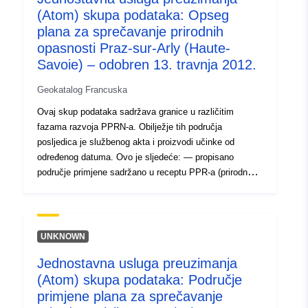
(Atom) skupa podataka: Opseg
plana za sprečavanje prirodnih
opasnosti Praz-sur-Arly (Haute-
Savoie) – odobren 13. travnja 2012.
Geokatalog Francuska
Ovaj skup podataka sadržava granice u različitim
fazama razvoja PPRN-a. Obilježje tih područja
posljedica je službenog akta i proizvodi učinke od
određenog datuma. Ovo je sljedeće: — propisano
područje primjene sadržano u receptu PPR-a (prirodnog
ili tehnološkog); — opseg izloženosti riziku koji
odgovara području primjene uređenom odobrenim RPP-
om. To odobreno područje je smanjenje korisnosti (PM1
za PPRN-ove i PM3 za PPRT-ove); — opseg ispitivanja
UNKNOWN
koji odgovara omotnici u kojoj su ispitane opasnosti.
Jednostavna usluga preuzimanja
(Atom) skupa podataka: Područje
primjene plana za sprečavanje