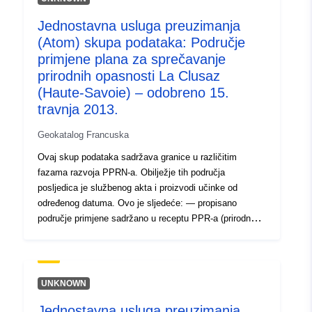
4707-b06e-5ae6e75fa7d8
Jednostavna usluga preuzimanja
Tip:
Resurs:
(Atom) skupa podataka: Područje
http://inspire.ec.europa.eu/metadat
primjene plana za sprečavanje
codelist/ResourceType/services
prirodnih opasnosti La Clusaz
(Haute-Savoie) – odobreno 15.
travnja 2013.
Geokatalog Francuska
Ovaj skup podataka sadržava granice u različitim
fazama razvoja PPRN-a. Obilježje tih područja
posljedica je službenog akta i proizvodi učinke od
određenog datuma. Ovo je sljedeće: — propisano
područje primjene sadržano u receptu PPR-a (prirodnog
ili tehnološkog); — opseg izloženosti riziku koji
odgovara području primjene uređenom odobrenim RPP-
om. To odobreno područje je smanjenje korisnosti (PM1
za PPRN-ove i PM3 za PPRT-ove); — opseg ispitivanja
UNKNOWN
koji odgovara omotnici u kojoj su ispitane opasnosti.
Jednostavna usluga preuzimanja