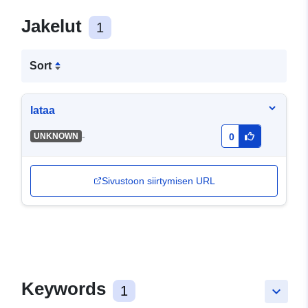
Jakelut
1
Sort
lataa
-
UNKNOWN
0
Sivustoon siirtymisen URL
Keywords
1
keyboard_arrow_down