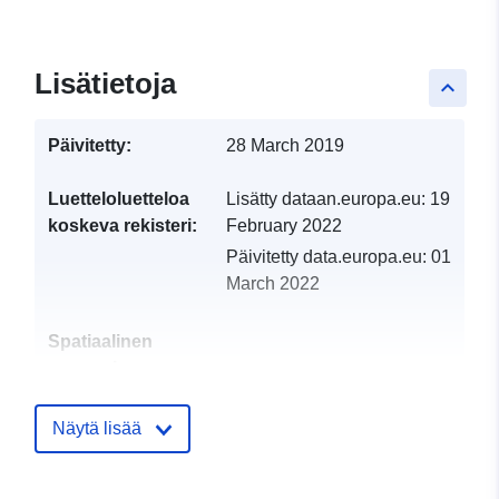
Lisätietoja
keyboard_arrow_up
Päivitetty:
28 March 2019
Luetteloluetteloa
Lisätty dataan.europa.eu:
19
koskeva rekisteri:
February 2022
Päivitetty data.europa.eu:
01
March 2022
Spatiaalinen
resurssi:
Tunnisteet:
http://catalogue.geo-
Näytä lisää
ide.developpement-
durable.gouv.fr/service/fr-