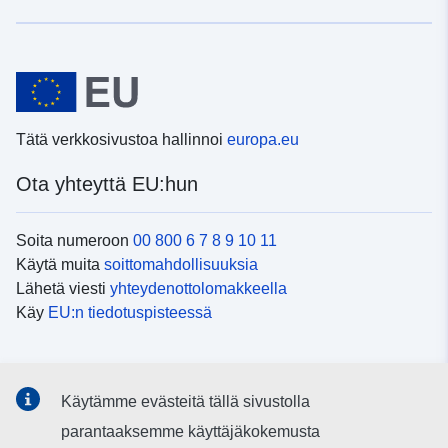
Tätä verkkosivustoa hallinnoi
europa.eu
Ota yhteyttä EU:hun
Soita numeroon
00 800 6 7 8 9 10 11
Käytä muita
soittomahdollisuuksia
Lähetä viesti
yhteydenottolomakkeella
Käy
EU:n tiedotuspisteessä
Sosiaalinen media
Käytämme evästeitä tällä sivustolla
EU
sosiaalisessa mediassa
parantaaksemme käyttäjäkokemusta