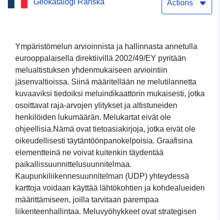
Geokatalogi Ranska
kortti Haute-Saônessa
Actions
Dataset suora
latauspalvelu (WFS): DDT
Ympäristömelun arvioinnista ja hallinnasta annetulla
eurooppalaisella direktiivillä 2002/49/EY pyritään
70 – Strateginen
melualtistuksen yhdenmukaiseen arviointiin
melukartta. Tyypin C NUIT
jäsenvaltioissa. Siinä määritellään ne melutilannetta
kuvaaviksi tiedoiksi meluindikaattorin mukaisesti, jotka
kortti Haute-Saônessa
osoittavat raja-arvojen ylitykset ja altistuneiden
henkilöiden lukumäärän. Melukartat eivät ole
ohjeellisia.Nämä ovat tietoasiakirjoja, jotka eivät ole
oikeudellisesti täytäntöönpanokelpoisia. Graafisina
elementteinä ne voivat kuitenkin täydentää
paikallissuunnittelusuunnitelmaa.
Kaupunkiliikennesuunnitelman (UDP) yhteydessä
karttoja voidaan käyttää lähtökohtien ja kohdealueiden
määrittämiseen, joilla tarvitaan parempaa
liikenteenhallintaa. Meluvyöhykkeet ovat strategisen