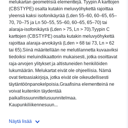
melukartan geometrisiä elementtejä. Tyypin A karttojen
(CBSTYPE) osalta kutakin meluvyöhykettä rajoittaa
yleensä kaksi isofonikäyrää (Lden 55–60, 60–65, 65–
70, 70–75 ja Ln 50–55, 55–60, 60–65, 65–70) tai
alaraja-isofonikäyrä (Lden > 75, Ln > 70).Tyypin C
karttojen (CBSTYPE) osalta kutakin meluvyöhykettä
rajoittaa alaraja-arvokäyrä (Lden > 68 tai 73, Ln > 62
tai 65).Siinä määritellään ne melutilannetta kuvaaviksi
tiedoiksi meluindikaattorin mukaisesti, jotka osoittavat
raja-arvojen ylitykset ja altistuneiden henkilöiden
lukumäärän. Melukartat eivät ole ohjeellisia. Nämä
ovat tietoasiakirjoja, jotka eivät ole oikeudellisesti
täytäntöönpanokelpoisia.Graafisina elementteinä ne
voivat kuitenkin täydentää
paikallissuunnittelusuunnitelmaa.
Kaupunkiliikennesuun...
Näytä lisää