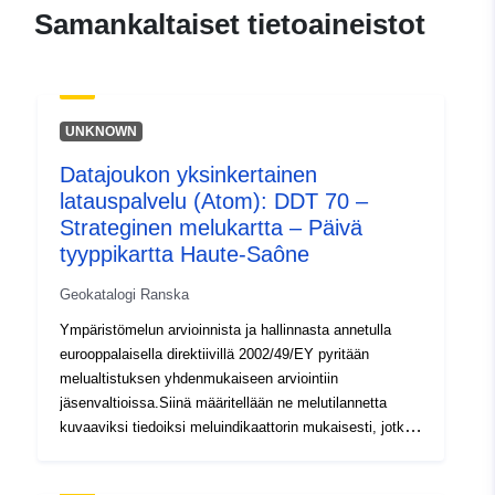
120066022-wxs-33419fc9-
Samankaltaiset tietoaineistot
c841-4eb3-9401-
cf0262fc33b3
uriRef:
http://data.europa.eu/88u/dataset/fr
UNKNOWN
120066022-srv-862f459c-5fbf-471f
8a2d-e98250be7c40
Datajoukon yksinkertainen
latauspalvelu (Atom): DDT 70 –
Tyyppi:
Tietoaineistolinkki:
Strateginen melukartta – Päivä
http://inspire.ec.europa.eu/metadat
tyyppikartta Haute-Saône
codelist/SpatialDataServiceType/d
Geokatalogi Ranska
Ympäristömelun arvioinnista ja hallinnasta annetulla
eurooppalaisella direktiivillä 2002/49/EY pyritään
melualtistuksen yhdenmukaiseen arviointiin
jäsenvaltioissa.Siinä määritellään ne melutilannetta
kuvaaviksi tiedoiksi meluindikaattorin mukaisesti, jotka
osoittavat raja-arvojen ylitykset ja altistuneiden
henkilöiden lukumäärän. Melukartat eivät ole