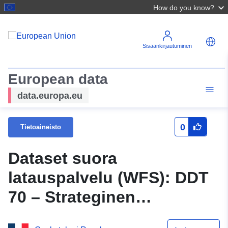
How do you know?
Sisäänkirjautuminen
European data
data.europa.eu
0
Tietoaineisto
Dataset suora
latauspalvelu (WFS): DDT
70 – Strateginen
melukartta. Tyypin C NUIT