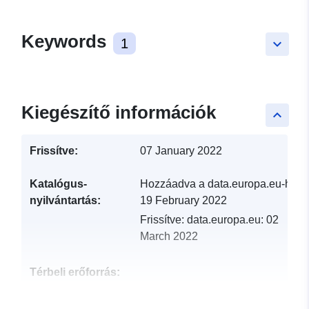
Keywords
1
keyboard_arrow_down
Kiegészítő információk
keyboard_arrow_up
Frissítve:
07 January 2022
Katalógus-
Hozzáadva a data.europa.eu-hoz:
nyilvántartás:
19 February 2022
Frissítve: data.europa.eu:
02
March 2022
Térbeli erőforrás:
Azonosítók:
http://descartes-dev.cete-