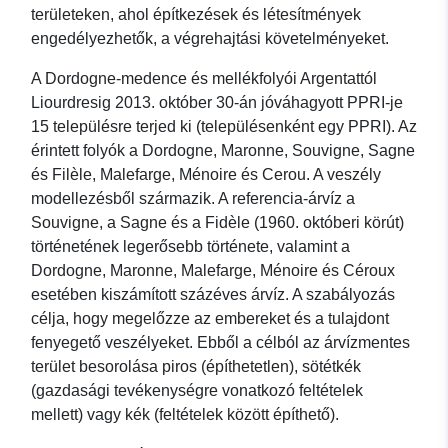
területeken, ahol építkezések és létesítmények
engedélyezhetők, a végrehajtási követelményeket.
A Dordogne-medence és mellékfolyói Argentattól
Liourdresig 2013. október 30-án jóváhagyott PPRI-je
15 településre terjed ki (településenként egy PPRI). Az
érintett folyók a Dordogne, Maronne, Souvigne, Sagne
és Filèle, Malefarge, Ménoire és Cerou. A veszély
modellezésből származik. A referencia-árvíz a
Souvigne, a Sagne és a Fidèle (1960. októberi körút)
történetének legerősebb története, valamint a
Dordogne, Maronne, Malefarge, Ménoire és Céroux
esetében kiszámított százéves árvíz. A szabályozás
célja, hogy megelőzze az embereket és a tulajdont
fenyegető veszélyeket. Ebből a célból az árvízmentes
terület besorolása piros (építhetetlen), sötétkék
(gazdasági tevékenységre vonatkozó feltételek
mellett) vagy kék (feltételek között építhető).