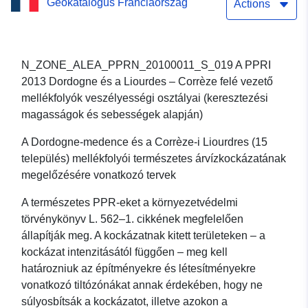
Geokatalógus Franciaország
Corrèze
Actions
N_ZONE_ALEA_PPRN_20100011_S_019 A PPRI
2013 Dordogne és a Liourdes – Corrèze felé vezető
mellékfolyók veszélyességi osztályai (keresztezési
magasságok és sebességek alapján)
A Dordogne-medence és a Corrèze-i Liourdres (15
település) mellékfolyói természetes árvízkockázatának
megelőzésére vonatkozó tervek
A természetes PPR-eket a környezetvédelmi
törvénykönyv L. 562–1. cikkének megfelelően
állapítják meg. A kockázatnak kitett területeken – a
kockázat intenzitásától függően – meg kell
határozniuk az építményekre és létesítményekre
vonatkozó tiltózónákat annak érdekében, hogy ne
súlyosbítsák a kockázatot, illetve azokon a