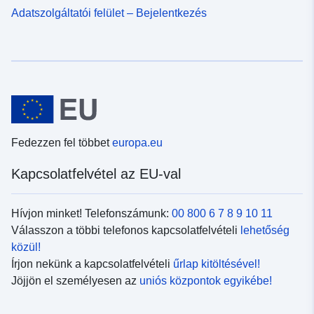
Adatszolgáltatói felület – Bejelentkezés
Fedezzen fel többet
europa.eu
Kapcsolatfelvétel az EU-val
Hívjon minket! Telefonszámunk:
00 800 6 7 8 9 10 11
Válasszon a többi telefonos kapcsolatfelvételi
lehetőség
közül!
Írjon nekünk a kapcsolatfelvételi
űrlap kitöltésével!
Jöjjön el személyesen az
uniós központok egyikébe!