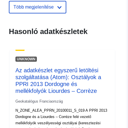
mediterranee.i2/service/fr-
Több megjelenítése
120066022-wxs-42a42a02-
4b6f-461a-b78b-
f846ae32f642
Hasonló adatkészletek
uriRef:
http://data.europa.eu/88u/dataset/fr
120066022-srv-86675de8-588e-
425a-a0d2-6823dfe03001
UNKNOWN
Típus:
Erőforrás:
Az adatkészlet egyszerű letöltési
http://inspire.ec.europa.eu/metadat
szolgáltatása (Atom): Osztályok a
codelist/ResourceType/services
PPRI 2013 Dordogne és
mellékfolyók Liourdes – Corrèze
Geokatalógus Franciaország
N_ZONE_ALEA_PPRN_20100011_S_019 A PPRI 2013
Dordogne és a Liourdes – Corrèze felé vezető
mellékfolyók veszélyességi osztályai (keresztezési