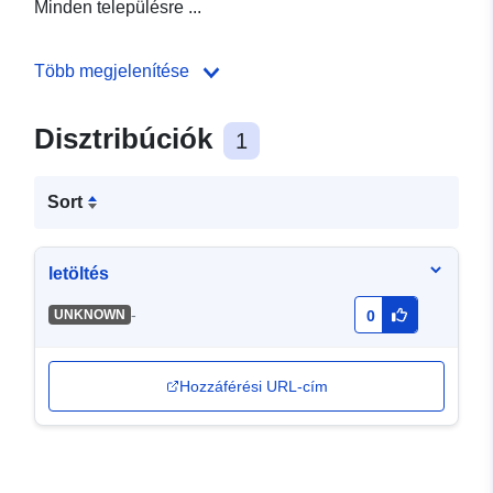
Minden településre ...
Több megjelenítése
Disztribúciók
1
Sort
letöltés
-
UNKNOWN
0
Hozzáférési URL-cím