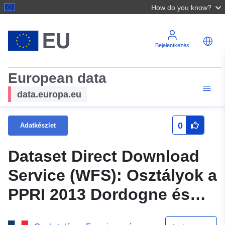
How do you know?
Bejelentkezés
European data
data.europa.eu
0
Adatkészlet
Dataset Direct Download
Service (WFS): Osztályok a
PPRI 2013 Dordogne és
mellékfolyók Liourdes –