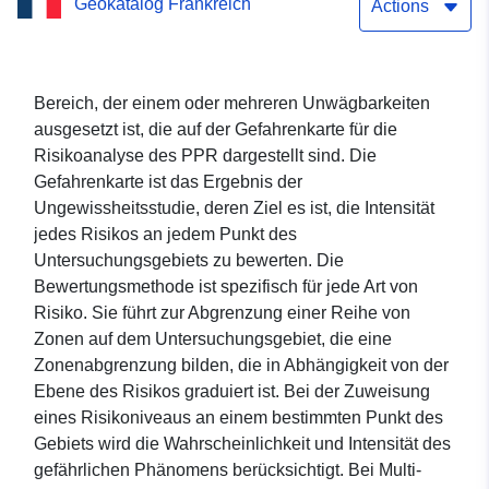
Geokatalog Frankreich
Feldbewegung –
Actions
Gemeinde Fauroux –
Gefahrenzone –
Bereich, der einem oder mehreren Unwägbarkeiten
ausgesetzt ist, die auf der Gefahrenkarte für die
Departement Tarn-et-
Risikoanalyse des PPR dargestellt sind. Die
Garonne
Gefahrenkarte ist das Ergebnis der
Ungewissheitsstudie, deren Ziel es ist, die Intensität
jedes Risikos an jedem Punkt des
Untersuchungsgebiets zu bewerten. Die
Bewertungsmethode ist spezifisch für jede Art von
Risiko. Sie führt zur Abgrenzung einer Reihe von
Zonen auf dem Untersuchungsgebiet, die eine
Zonenabgrenzung bilden, die in Abhängigkeit von der
Ebene des Risikos graduiert ist. Bei der Zuweisung
eines Risikoniveaus an einem bestimmten Punkt des
Gebiets wird die Wahrscheinlichkeit und Intensität des
gefährlichen Phänomens berücksichtigt. Bei Multi-