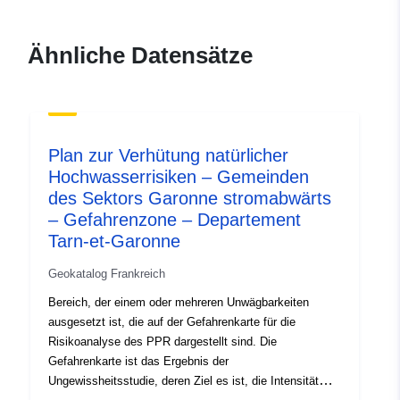
durable.gouv.fr/service/fr-
120066022-wxs-a84519dc-
Ähnliche Datensätze
2f87-4eb7-822d-
a95989d3ef66
uriRef:
http://data.europa.eu/88u/dataset/fr
120066022-srv-867ce825-6785-
Plan zur Verhütung natürlicher
4003-a94a-c32bf4388382
Hochwasserrisiken – Gemeinden
des Sektors Garonne stromabwärts
Typ:
Ressource:
– Gefahrenzone – Departement
http://inspire.ec.europa.eu/metadat
Tarn-et-Garonne
codelist/SpatialDataServiceType/d
Geokatalog Frankreich
Bereich, der einem oder mehreren Unwägbarkeiten
ausgesetzt ist, die auf der Gefahrenkarte für die
Risikoanalyse des PPR dargestellt sind. Die
Gefahrenkarte ist das Ergebnis der
Ungewissheitsstudie, deren Ziel es ist, die Intensität