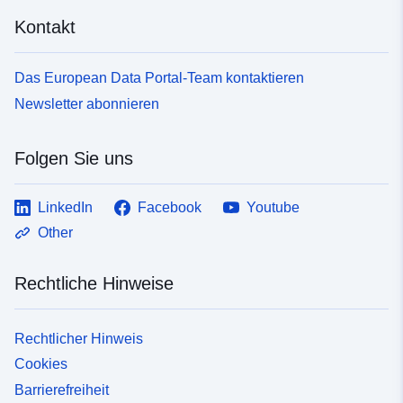
Bei natürlichen PPR kann die regulatorische
Kontakt
Zonenabgrenzung jedoch bestimmte Bereiche, die nicht
der Gefahr ausgesetzt sind, als Verschreibungszone
einstufen (siehe Definition der ZonePPR-Klasse).
Das European Data Portal-Team kontaktieren
Newsletter abonnieren
Folgen Sie uns
LinkedIn
Facebook
Youtube
Other
Rechtliche Hinweise
Rechtlicher Hinweis
Cookies
Barrierefreiheit