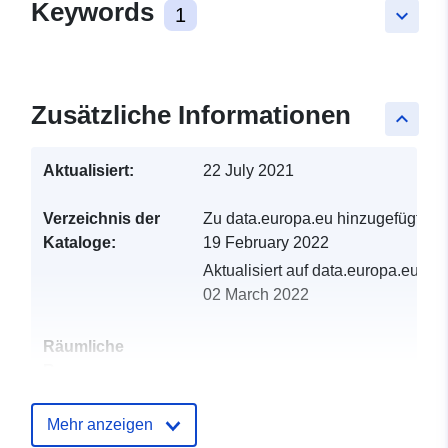
Keywords
1
keyboard_arrow_down
Zusätzliche Informationen
keyboard_arrow_up
Aktualisiert:
22 July 2021
Verzeichnis der
Zu data.europa.eu hinzugefügt:
Kataloge:
19 February 2022
Aktualisiert auf data.europa.eu:
02 March 2022
Räumliche
Ressource:
Identifikatoren:
http://catalogue.geo-
Mehr anzeigen
ide.developpement-