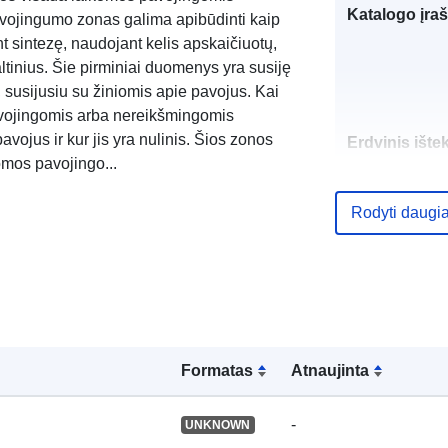
Katalogo įraš
vojingumo zonas galima apibūdinti kaip
 sintezę, naudojant kelis apskaičiuotų,
inius. Šie pirminiai duomenys yra susiję
, susijusiu su žiniomis apie pavojus. Kai
epavojingomis arba nereikšmingomis
avojus ir kur jis yra nulinis. Šios zonos
Erdvinis ištek
komos pavojingo...
Identifikatoria
Rodyti daugi
uriRef:
Formatas
Atnaujinta
-
UNKNOWN
Rūšis: