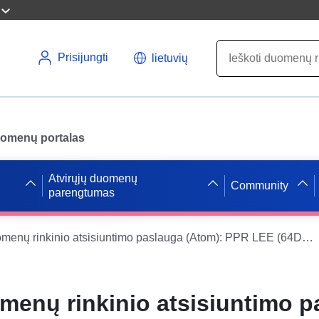
Prisijungti
lietuvių
uomenų portalas
Atvirųjų duomenų
Community
parengtumas
Paprasta duomenų rinkinio atsisiuntimo paslauga (Atom): PPR LEE (64DDTM19970010) – Lée potvynių prevencijos plano (64329) pavojingumo teritorija, Atlanto Pirėnų departamentas.
menų rinkinio atsisiuntimo p