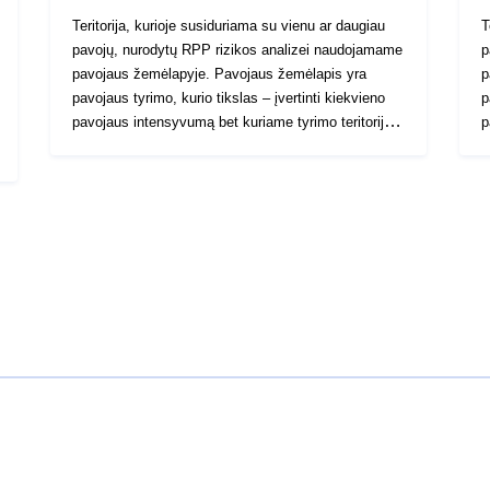
Teritorija, kurioje susiduriama su vienu ar daugiau
T
pavojų, nurodytų RPP rizikos analizei naudojamame
p
pavojaus žemėlapyje. Pavojaus žemėlapis yra
p
pavojaus tyrimo, kurio tikslas – įvertinti kiekvieno
p
pavojaus intensyvumą bet kuriame tyrimo teritorijos
p
taške, rezultatas. Vertinimo metodas yra būdingas
t
kiekvienam pavojaus tipui. Dėl to tyrimo perimetre
k
nustatomos tam tikros teritorijos, sudarančios
n
zonas, suskirstytas pagal pavojaus lygį. Nustatant
z
pavojaus lygį tam tikrame teritorijos taške
p
atsižvelgiama į pavojingo reiškinio atsiradimo
a
tikimybę ir jo intensyvumo laipsnį. Dėl kelių
t
atsitiktinių PPRN kiekviena zona paprastai
a
nustatoma pavojaus žemėlapyje pagal kiekvieno
n
pavojaus, su kuriuo ji susiduria, kodą. Įtraukiamos
p
visos pavojaus žemėlapiuose nurodytos
v
pavojingumo sritys. Apsauginėmis konstrukcijomis
p
saugomos teritorijos turi būti pavaizduotos (galbūt
s
tam tikru būdu), nes jos visada laikomos
t
pavojingomis (struktūros sudužimo arba
p