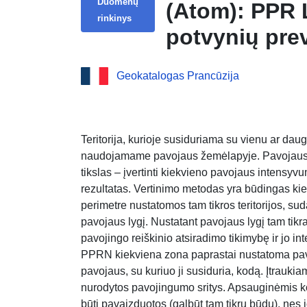
Duomenų
(Atom): PPR
rinkinys
potvynių pre
teritorija, A
Geokatalogas Prancūzija
Teritorija, kurioje susiduriama su vienu ar dau
naudojamame pavojaus žemėlapyje. Pavojaus ž
tikslas – įvertinti kiekvieno pavojaus intensyvu
rezultatas. Vertinimo metodas yra būdingas kie
perimetre nustatomos tam tikros teritorijos, su
pavojaus lygį. Nustatant pavojaus lygį tam tikra
pavojingo reiškinio atsiradimo tikimybę ir jo int
PPRN kiekviena zona paprastai nustatoma pa
pavojaus, su kuriuo ji susiduria, kodą. Įtrauk
nurodytos pavojingumo sritys. Apsauginėmis ko
būti pavaizduotos (galbūt tam tikru būdu), nes