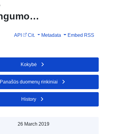
e
jingumo
API
Cit.
Metadata
Embed
RSS
Kokybė
Panašūs duomenų rinkiniai
History
26 March 2019