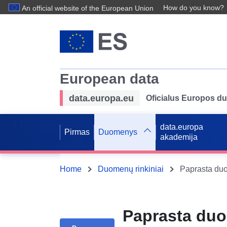
How do you know?
An official website of the European Union
European data
data.europa.eu
Oficialus Europos d
data.europa
Pirmas
Duomenys
akademija
Home
Duomenų rinkiniai
Paprasta duo