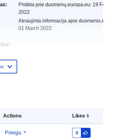
as:
Pridėta prie duomenų.europa.eu:
19 February
2022
Atnaujinta informacija apie duomenis.europa.eu:
01 March 2022
lius:
i:
http://catalogue.geo-
au
ide.developpement-
durable.gouv.fr/service/fr-
120066022-atom-99716a98-c35d-
4520-9473-a3267cdab545
http://data.europa.eu/88u/dataset/fr-
120066022-srv-868be40b-44c5-
Actions
Likes
4166-b756-cf82370b1f49
Prieiga
0
Išteklius: