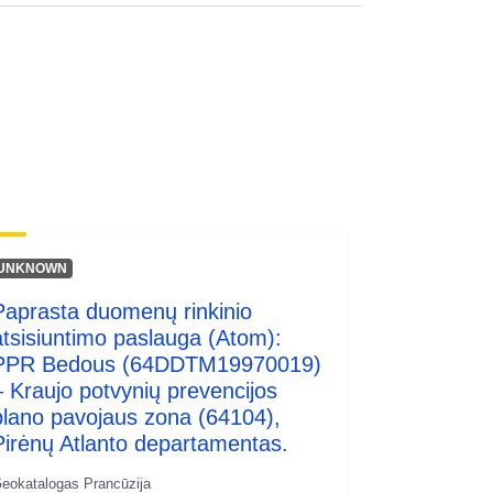
http://inspire.ec.europa.eu/metadata-
codelist/ResourceType/services
UNKNOWN
Paprasta duomenų rinkinio
atsisiuntimo paslauga (Atom):
PPR Bedous (64DDTM19970019)
– Kraujo potvynių prevencijos
plano pavojaus zona (64104),
Pirėnų Atlanto departamentas.
eokatalogas Prancūzija