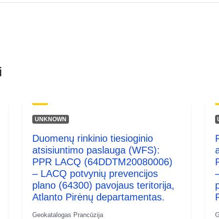
i
UNKNOWN
Duomenų rinkinio tiesioginio
atsisiuntimo paslauga (WFS):
PPR LACQ (64DDTM20080006)
– LACQ potvynių prevencijos
plano (64300) pavojaus teritorija,
Atlanto Pirėnų departamentas.
Geokatalogas Prancūzija
G