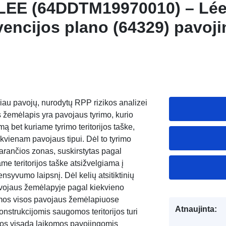
 LEE (64DDTM19970010) – Lé
vencijos plano (64329) pavo
tlanto Pirėnų departamentas.
giau pavojų, nurodytų RPP rizikos analizei
emėlapis yra pavojaus tyrimo, kurio
mą bet kuriame tyrimo teritorijos taške,
kvienam pavojaus tipui. Dėl to tyrimo
darančios zonas, suskirstytas pagal
me teritorijos taške atsižvelgiama į
ensyvumo laipsnį. Dėl kelių atsitiktinių
vojaus žemėlapyje pagal kiekvieno
iamos visos pavojaus žemėlapiuose
Atnaujinta:
nstrukcijomis saugomos teritorijos turi
 jos visada laikomos pavojingomis