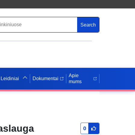
Search
Apie
Leidiniai
Dokumentai
mums
aslauga
0