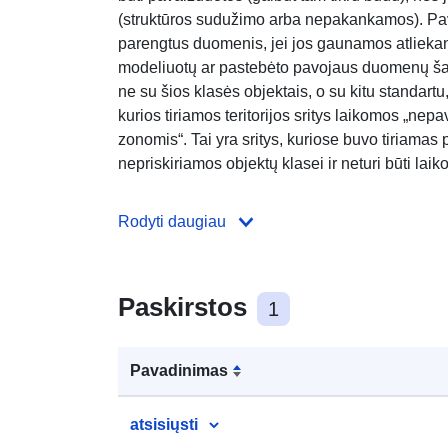
(struktūros sudužimo arba nepakankamos). Pa
parengtus duomenis, jei jos gaunamos atliekant
modeliuotų ar pastebėto pavojaus duomenų šalt
ne su šios klasės objektais, o su kitu standartu
kurios tiriamos teritorijos sritys laikomos „n
zonomis“. Tai yra sritys, kuriose buvo tiriamas p
nepriskiriamos objektų klasei ir neturi būti lai
Rodyti daugiau
Paskirstos
1
Pavadinimas
atsisiųsti