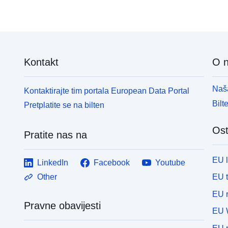
p
šumarska, obrtnička, komercijalna ili industrijska
L
područja mogli pogoršati rizike ili uzrokovati nove,
p
podložno zabranama ili zahtjevima (usp. članak
L562 – 1 Zakonika o okolišu). Potonja kategorija
primjenjuje se samo na prirodne RPP-ove.
Kontakt
O 
Naša
Kontaktirajte tim portala European Data Portal
Bilt
Pretplatite se na bilten
Ost
Pratite nas na
EU 
LinkedIn
Facebook
Youtube
EU 
Other
EU r
Pravne obavijesti
EU 