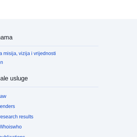
odložno zabranama ili zahtjevima (usp. članak
562 – 1 Zakonika o okolišu). Potonja kategorija
rimjenjuje se samo na prirodne RPP-ove.
nama
 misija, vizija i vrijednosti
en
ale usluge
law
tenders
esearch results
Whoiswho