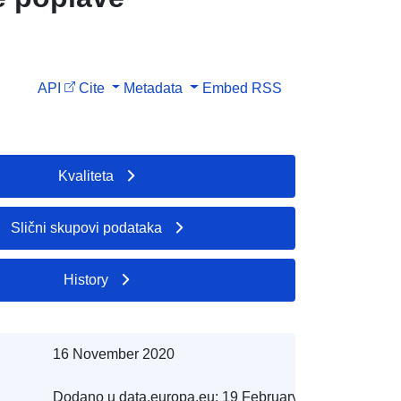
API
Cite
Metadata
Embed
RSS
Kvaliteta
Slični skupovi podataka
History
16 November 2020
Dodano u data.europa.eu:
19 February