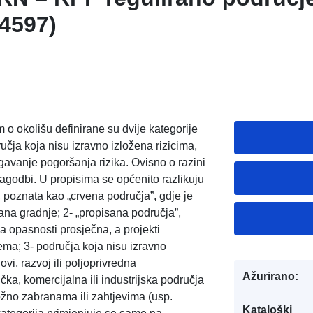
54597)
o okolišu definirane su dvije kategorije
ručja koja nisu izravno izložena rizicima,
gavanje pogoršanja rizika. Ovisno o razini
nagodbi. U propisima se općenito razlikuju
, poznata kao „crvena područja”, gdje je
ana gradnje; 2- „propisana područja”,
a opasnosti prosječna, a projekti
ema; 3- područja koja nisu izravno
ovi, razvoj ili poljoprivredna
Ažurirano:
ka, komercijalna ili industrijska područja
ložno zabranama ili zahtjevima (usp.
Kataloški