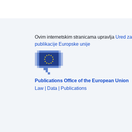
L562 – 1 Zakonika o okolišu). Potonja kategorija
primjenjuje se samo na prirodne RPP-ove.
Ovim internetskim stranicama upravlja
Ured za
publikacije Europske unije
Publications Office of the European Union
Law | Data | Publications