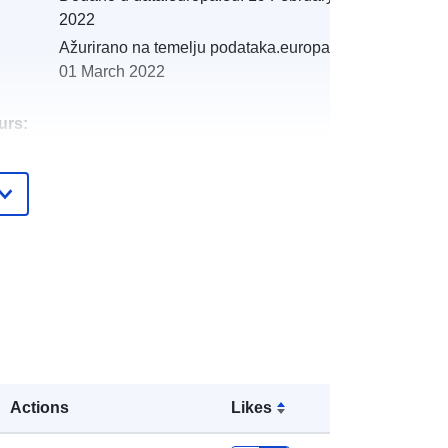
2022
Ažurirano na temelju podataka.europa.eu:
01 March 2022
urs:
http://catalogue.geo-
ide.developpement-
durable.gouv.fr/service/fr-
120066022-atom-00ceef2a-ca4a-
4535-b979-f01c0dbc26da
http://data.europa.eu/88u/dataset/fr-
120066022-srv-86abc3cb-cee6-
4eeb-9bce-9e1fcacf8302
Actions
Likes
Resurs:
http://inspire.ec.europa.eu/metadata-