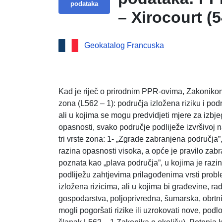
podataka
– Xirocourt (
Geokatalog Francuska
Kad je riječ o prirodnim PPR-ovima, Zakonikom 
zona (L562 – 1): područja izložena riziku i pod
ali u kojima se mogu predvidjeti mjere za izbje
opasnosti, svako područje podliježe izvršivoj 
tri vrste zona: 1- „Zgrade zabranjena područja”
razina opasnosti visoka, a opće je pravilo zabr
poznata kao „plava područja”, u kojima je razin
podliježu zahtjevima prilagođenima vrsti probl
izložena rizicima, ali u kojima bi građevine, rad
gospodarstva, poljoprivredna, šumarska, obrtnič
mogli pogoršati rizike ili uzrokovati nove, pod