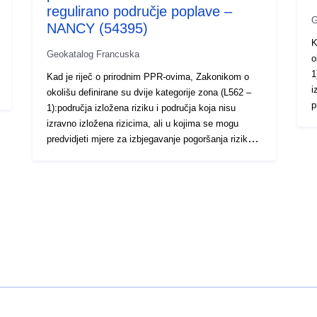
regulirano područje poplave –
G
NANCY (54395)
K
Geokatalog Francuska
o
1
Kad je riječ o prirodnim PPR-ovima, Zakonikom o
i
okolišu definirane su dvije kategorije zona (L562 –
p
1):područja izložena riziku i područja koja nisu
O
izravno izložena rizicima, ali u kojima se mogu
i
predvidjeti mjere za izbjegavanje pogoršanja rizika.
t
Ovisno o razini opasnosti, svako područje podliježe
p
izvršivoj nagodbi. U propisima se općenito razlikuju
o
tri vrste zona: 1- „Zgrade zabranjena područja”,
2
poznata kao „crvena područja”, gdje je razina
p
opasnosti visoka, a opće je pravilo zabrana gradnje;
p
2- „propisana područja”, poznata kao „plava
p
područja”, u kojima je razina opasnosti prosječna, a
r
projekti podliježu zahtjevima prilagođenima vrsti
p
problema; 3- područja koja nisu izravno izložena
š
rizicima, ali u kojima bi građevine, radovi, razvoj ili
p
poljoprivredna gospodarstva, poljoprivredna,