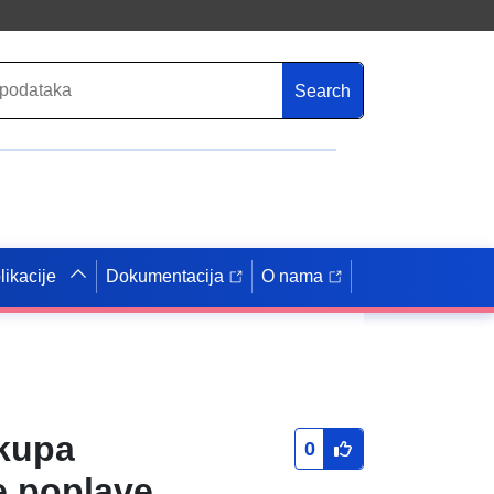
Search
likacije
Dokumentacija
O nama
skupa
0
e poplave