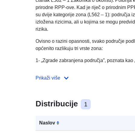
članak L562 – 1 Zakonika o okolišu). Potonja 
prirodne RPP-ove. Kad je riječ o prirodnim PP
su dvije kategorije zona (L562 – 1): područja iz
izložena rizicima, ali u kojima se mogu predvi
rizika.
Ovisno o razini opasnosti, svako područje podl
općenito razlikuju tri vrste zona:
1- „Zgrade zabranjena područja”, poznata kao „
Prikaži više
Distribucije
1
Naslov