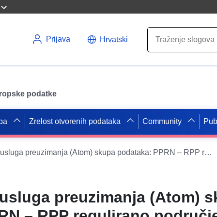
Prijava
Hrvatski
uropske podatke
pa
Zrelost otvorenih podataka
Community
Pub
Jednostavna usluga preuzimanja (Atom) skupa podataka: PPRN – RPP regulirano područje poplave – Xirocourt (54597)
usluga preuzimanja (Atom) 
RN – RPP regulirano područj