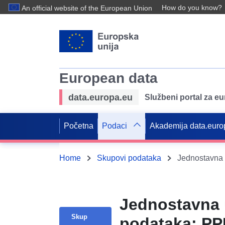
How do you know?
An official website of the European Union
European data
data.europa.eu
Službeni portal za e
Početna
Podaci
Akademija data.euro
Home
Skupovi podataka
Jednostavna 
Skup
podataka: PP