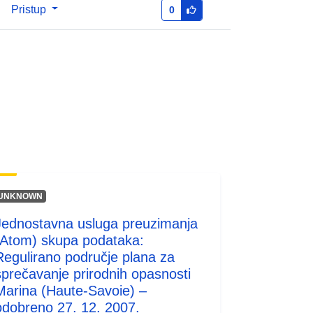
codelist/ResourceType/services
Pristup
0
UNKNOWN
Jednostavna usluga preuzimanja
(Atom) skupa podataka:
Regulirano područje plana za
sprečavanje prirodnih opasnosti
Marina (Haute-Savoie) –
odobreno 27. 12. 2007.