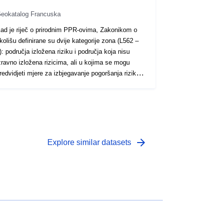
eokatalog Francuska
ad je riječ o prirodnim PPR-ovima, Zakonikom o
kolišu definirane su dvije kategorije zona (L562 –
): područja izložena riziku i područja koja nisu
zravno izložena rizicima, ali u kojima se mogu
redvidjeti mjere za izbjegavanje pogoršanja rizika.
visno o razini opasnosti, svako područje podliježe
zvršivoj nagodbi. U propisima se općenito razlikuju
ri vrste zona: 1- „Zgrade zabranjena područja”,
oznata kao „crvena područja”, gdje je razina
pasnosti visoka, a opće je pravilo zabrana gradnje;
- „propisana područja”, poznata kao „plava
arrow_forward
Explore similar datasets
odručja”, u kojima je razina opasnosti prosječna, a
rojekti podliježu zahtjevima prilagođenima vrsti
roblema; 3- područja koja nisu izravno izložena
izicima, ali u kojima bi građevine, radovi, razvoj ili
oljoprivredna gospodarstva, poljoprivredna,
umarska, obrtnička, komercijalna ili industrijska
odručja mogli pogoršati rizike ili uzrokovati nove,