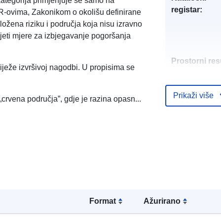
kategorija primjenjuje se samo na
registar:
R-ovima, Zakonikom o okolišu definirane
ložena riziku i područja koja nisu izravno
djeti mjere za izbjegavanje pogoršanja
Prostorni res
iježe izvršivoj nagodbi. U propisima se
Identifikatori:
Prikaži više
crvena područja”, gdje je razina opasn...
uriRef:
Formаt
Ažurirano
Tip: