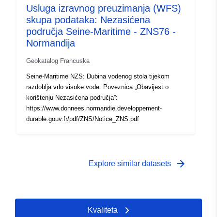
Usluga izravnog preuzimanja (WFS)
skupa podataka: Nezasićena
područja Seine-Maritime - ZNS76 -
Normandija
Geokatalog Francuska
Seine-Maritime NZS: Dubina vodenog stola tijekom
razdoblja vrlo visoke vode. Poveznica „Obavijest o
korištenju Nezasićena područja”:
https://www.donnees.normandie.developpement-
durable.gouv.fr/pdf/ZNS/Notice_ZNS.pdf
arrow_forward
Explore similar datasets
Kvaliteta