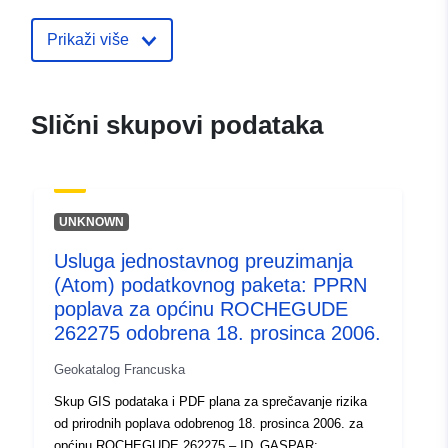
Identifikatori:
http://catalogue.geo-
ide.developpement-
Prikaži više
durable.gouv.fr/service/fr-
120066022-atom-e7e08e2c-
de89-43c2-884a-
Slični skupovi podataka
eb68688598e2
uriRef:
http://data.europa.eu/88u/dataset/fr
120066022-srv-86adcc68-c401-
UNKNOWN
45b0-92cc-62a7bf4a1874
Usluga jednostavnog preuzimanja
Tip:
Resurs:
(Atom) podatkovnog paketa: PPRN
http://inspire.ec.europa.eu/metadat
poplava za općinu ROCHEGUDE
codelist/SpatialDataServiceType/d
262275 odobrena 18. prosinca 2006.
Geokatalog Francuska
Skup GIS podataka i PDF plana za sprečavanje rizika
od prirodnih poplava odobrenog 18. prosinca 2006. za
općinu ROCHEGUDE 262275 – ID_GASPAR: