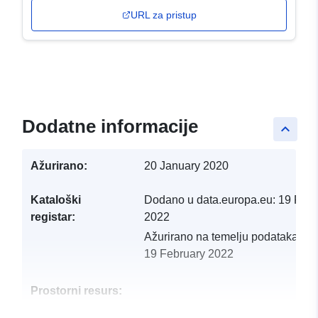
URL za pristup
Dodatne informacije
keyboard_arrow_up
Ažurirano:
20 January 2020
Kataloški
Dodano u data.europa.eu:
19 Febr
registar:
2022
Ažurirano na temelju podataka.eu
19 February 2022
Prostorni resurs: