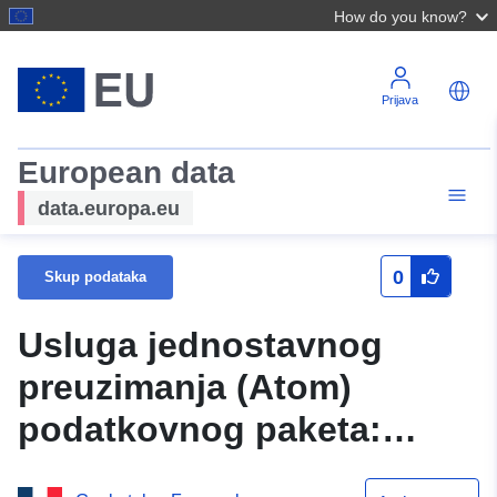
How do you know?
Prijava
European data
data.europa.eu
0
Skup podataka
Usluga jednostavnog
preuzimanja (Atom)
podatkovnog paketa:
PPRN Pokret zemljišta i