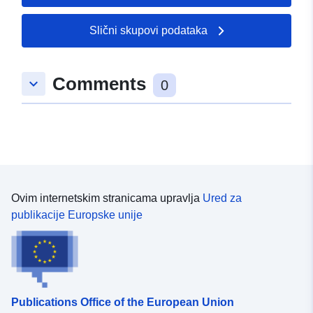
Slični skupovi podataka
Comments
keyboard_arrow_down
0
Ovim internetskim stranicama upravlja
Ured za
publikacije Europske unije
Publications Office of the European Union