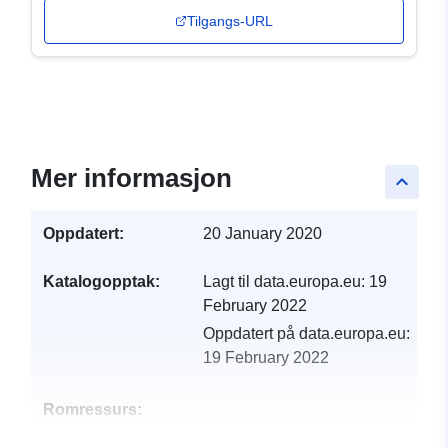
Tilgangs-URL
Mer informasjon
keyboard_arrow_up
Oppdatert:
20 January 2020
Katalogopptak:
Lagt til data.europa.eu:
19
February 2022
Oppdatert på data.europa.eu:
19 February 2022
Romressurs: