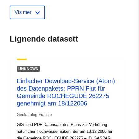
Identifikatorer:
http://catalogue.geo-
ide.developpement-
Vis mer
durable.gouv.fr/service/fr-
120066022-atom-e7e08e2c-
de89-43c2-884a-
Lignende datasett
eb68688598e2
uriRef:
http://data.europa.eu/88u/dataset/fr
120066022-srv-86adcc68-c401-
UNKNOWN
45b0-92cc-62a7bf4a1874
Einfacher Download-Service (Atom)
Type:
Ressurs:
des Datenpakets: PPRN Flut für
http://inspire.ec.europa.eu/metadat
Gemeinde ROCHEGUDE 262275
codelist/SpatialDataServiceType/d
genehmigt am 18/122006
Geokatalog Francie
GIS- und PDF-Datensatz des Plans zur Verhütung
natürlicher Hochwasserrisiken, der am 18.12.2006 für
die Gemeinde ROCHEGUDE 262275 – ID_GASPAR