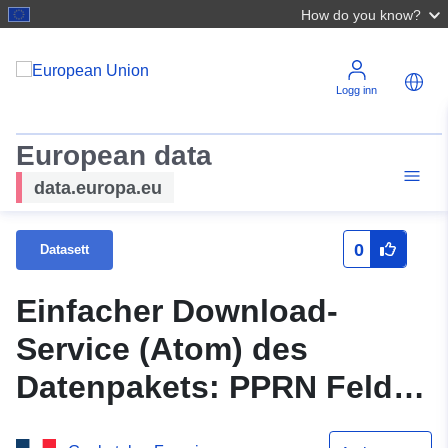
How do you know?
Logg inn
European data
data.europa.eu
0
Datasett
Einfacher Download-
Service (Atom) des
Datenpakets: PPRN Feld-
Bewegung und Flut