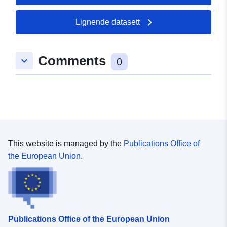
Lignende datasett
Comments
keyboard_arrow_down
0
This website is managed by the
Publications Office of
the European Union.
Publications Office of the European Union