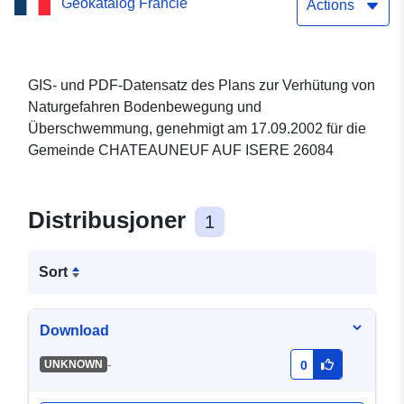
Geokatalog Francie
Gemeinsames AUF ISERE
Actions
26084 genehmigt am
17/09/2002
GIS- und PDF-Datensatz des Plans zur Verhütung von
Naturgefahren Bodenbewegung und
Überschwemmung, genehmigt am 17.09.2002 für die
Gemeinde CHATEAUNEUF AUF ISERE 26084
Distribusjoner
1
Sort
Download
-
UNKNOWN
0