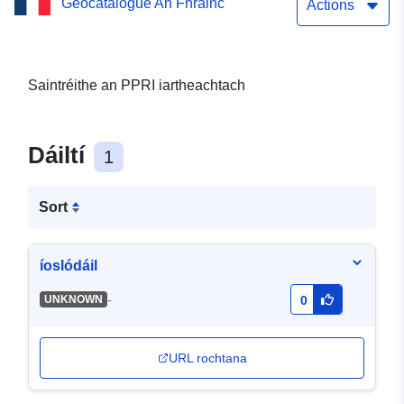
Geocatalogue An Fhrainc
Íosluchtaithe Dhírigh an
Actions
tacair sonraí (WFS):
Saintréithe an PPRI
Saintréithe an PPRI iartheachtach
iartheachtach
Dáiltí
1
Sort
íoslódáil
-
UNKNOWN
0
URL rochtana