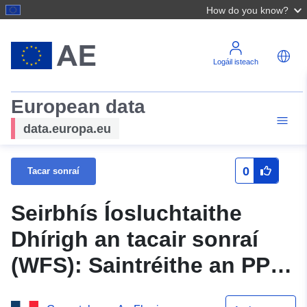
How do you know?
Logáil isteach
European data
data.europa.eu
0
Tacar sonraí
Seirbhís Íosluchtaithe
Dhírigh an tacair sonraí
(WFS): Saintréithe an PPRI
iartheachtach Seirbhís