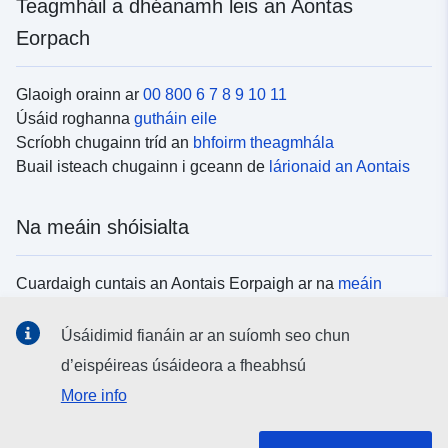
Teagmháil a dhéanamh leis an Aontas
Eorpach
Glaoigh orainn ar
00 800 6 7 8 9 10 11
Úsáid roghanna
gutháin eile
Scríobh chugainn tríd an
bhfoirm theagmhála
Buail isteach chugainn i gceann de
lárionaid an Aontais
Na meáin shóisialta
Cuardaigh cuntais an Aontais Eorpaigh ar na
meáin
shóisialta
Úsáidimid fianáin ar an suíomh seo chun
d’eispéireas úsáideora a fheabhsú
Institiúidí agus comhlachtaí an Aontais
More info
Eorpaigh