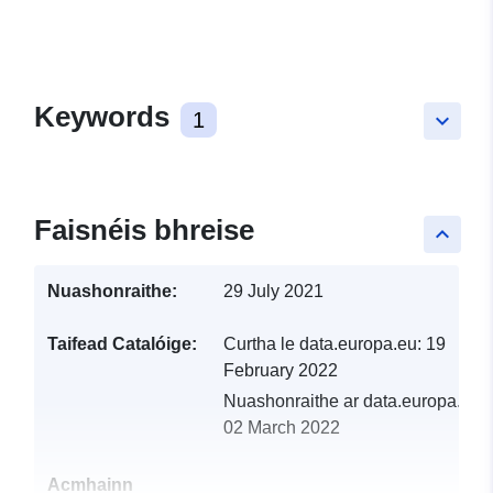
Keywords
1
keyboard_arrow_down
Faisnéis bhreise
keyboard_arrow_up
Nuashonraithe:
29 July 2021
Taifead Catalóige:
Curtha le data.europa.eu:
19
February 2022
Nuashonraithe ar data.europa.eu:
02 March 2022
Acmhainn