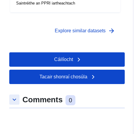
Saintréithe an PPRI iartheachtach
arrow_forward
Explore similar datasets
Cáilíocht
Tacair shonraí chosúla
Comments
keyboard_arrow_down
0