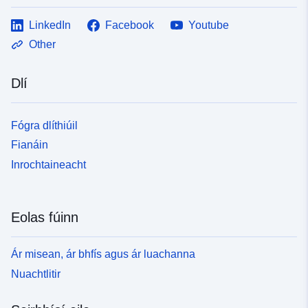
LinkedIn
Facebook
Youtube
Other
Dlí
Fógra dlíthiúil
Fianáin
Inrochtaineacht
Eolas fúinn
Ár misean, ár bhfís agus ár luachanna
Nuachtlitir