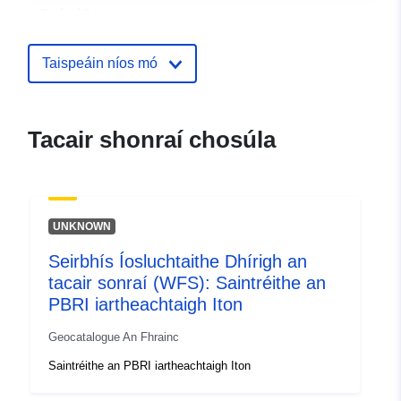
Spásúil:
Aitheantóirí:
http://catalogue.geo-
Taispeáin níos mó
ide.developpement-
durable.gouv.fr/service/fr-
120066022-wxs-89fa6947-
Tacair shonraí chosúla
91dc-41cc-b452-
a0d4f241ef0d
uriRef:
http://data.europa.eu/88u/dataset/fr
UNKNOWN
120066022-srv-86b2a060-9090-
4786-bdb0-3fab82d08c62
Seirbhís Íosluchtaithe Dhírigh an
tacair sonraí (WFS): Saintréithe an
Clóscríobh:
Acmhainn:
PBRI iartheachtaigh Iton
http://inspire.ec.europa.eu/metadat
codelist/ResourceType/services
Geocatalogue An Fhrainc
Saintréithe an PBRI iartheachtaigh Iton