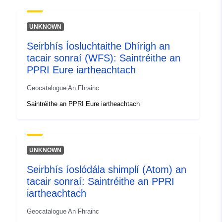
UNKNOWN
Seirbhís Íosluchtaithe Dhírigh an
tacair sonraí (WFS): Saintréithe an
PPRI Eure iartheachtach
Geocatalogue An Fhrainc
Saintréithe an PPRI Eure iartheachtach
UNKNOWN
Seirbhís íoslódála shimplí (Atom) an
tacair sonraí: Saintréithe an PPRI
iartheachtach
Geocatalogue An Fhrainc