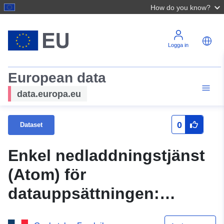
How do you know?
Logga in
European data
data.europa.eu
0
Dataset
Enkel nedladdningstjänst
(Atom) för
datauppsättningen:
PPRGA:s område i