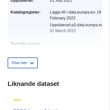
Uppdaterad:
01 July 2021
Katalogregister:
Läggs till i data.europa.eu:
19
February 2022
Uppdaterad på data.europa.eu:
01 March 2022
Rumslig resurs:
Identifierare:
http://catalogue.geo-
ide.developpement-
Visa mer
durable.gouv.fr/service/fr-
120066022-atom-9625ef61-
6a81-4ebc-959f-
Liknande dataset
b7467110c062
uriRef:
http://data.europa.eu/88u/dataset/fr
120066022-srv-86b8c761-4f92-
4103-884d-41ee4536ff99