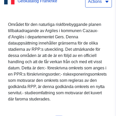
Geokatalog Frankrike
kommunen Cazaux-
Actions
d’Anglès (Gers)
Området för den naturliga riskförebyggande planen
tillbakadragande av Argiles i kommunen Cazaux-
d’Anglès i departementet Gers. Denna
datauppsättning innehåller gränserna för de olika
stadierna av RPP:s utveckling. Det utmärkande för
dessa områden är att de är en följd av en officiell
handling och att de får verkan från och med ett visst
datum. Detta är den:- föreskrivna omkrets som anges i
en PPR:s förskrivningsorder;- riskexponeringsomkrets
som motsvarar den omkrets som regleras av den
godkända RPP, är denna godkända omkrets en nytta
servitut.- studieomfattning som motsvarar det kuvert
där farorna studerades.