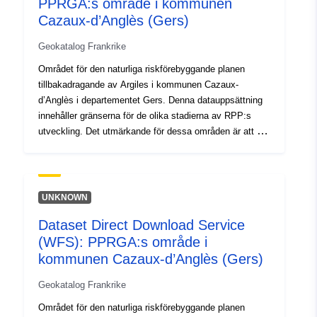
PPRGA:s område i kommunen
Cazaux-d’Anglès (Gers)
Typ:
Resurs:
http://inspire.ec.europa.eu/metadat
Geokatalog Frankrike
codelist/ResourceType/services
Området för den naturliga riskförebyggande planen
tillbakadragande av Argiles i kommunen Cazaux-
d’Anglès i departementet Gers. Denna datauppsättning
innehåller gränserna för de olika stadierna av RPP:s
utveckling. Det utmärkande för dessa områden är att de
är en följd av en officiell handling och att de får verkan
från och med ett visst datum. Detta är den:- föreskrivna
omkrets som anges i en PPR:s förskrivningsorder;-
riskexponeringsomkrets som motsvarar den omkrets
UNKNOWN
som regleras av den godkända RPP, är denna godkända
Dataset Direct Download Service
omkrets en nytta servitut.- studieomfattning som
(WFS): PPRGA:s område i
motsvarar det kuvert där farorna studerades.
kommunen Cazaux-d’Anglès (Gers)
Geokatalog Frankrike
Området för den naturliga riskförebyggande planen