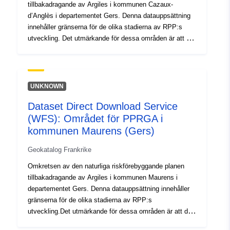
tillbakadragande av Argiles i kommunen Cazaux-
d’Anglès i departementet Gers. Denna datauppsättning
innehåller gränserna för de olika stadierna av RPP:s
utveckling. Det utmärkande för dessa områden är att de
är en följd av en officiell handling och att de får verkan
från och med ett visst datum. Detta är den:- föreskrivna
omkrets som anges i en PPR:s förskrivningsorder;-
riskexponeringsomkrets som motsvarar den omkrets
UNKNOWN
som regleras av den godkända RPP, är denna godkända
Dataset Direct Download Service
omkrets en nytta servitut.- studieomfattning som
(WFS): Området för PPRGA i
motsvarar det kuvert där farorna studerades.
kommunen Maurens (Gers)
Geokatalog Frankrike
Omkretsen av den naturliga riskförebyggande planen
tillbakadragande av Argiles i kommunen Maurens i
departementet Gers. Denna datauppsättning innehåller
gränserna för de olika stadierna av RPP:s
utveckling.Det utmärkande för dessa områden är att de
är en följd av en officiell handling och att de får verkan