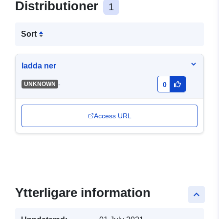
Distributioner
1
Sort
ladda ner
-
UNKNOWN
0
Access URL
Ytterligare information
keyboard_arrow_up