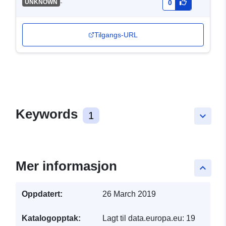
-
UNKNOWN
0
Tilgangs-URL
Keywords
1
keyboard_arrow_down
Mer informasjon
keyboard_arrow_up
Oppdatert:
26 March 2019
Katalogopptak:
Lagt til data.europa.eu:
19