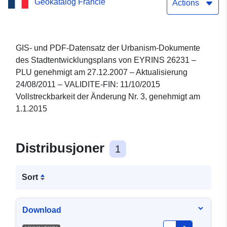
Geokatalog Francie
FIN: 11/10/2015
Actions
Vollstreckbarkeit der
Änderung Nr. 3, genehmigt
GIS- und PDF-Datensatz der Urbanism-Dokumente
des Stadtentwicklungsplans von EYRINS 26231 –
am 1.1.2015
PLU genehmigt am 27.12.2007 – Aktualisierung
24/08/2011 – VALIDITE-FIN: 11/10/2015
Vollstreckbarkeit der Änderung Nr. 3, genehmigt am
1.1.2015
Distribusjoner
1
Sort
Download