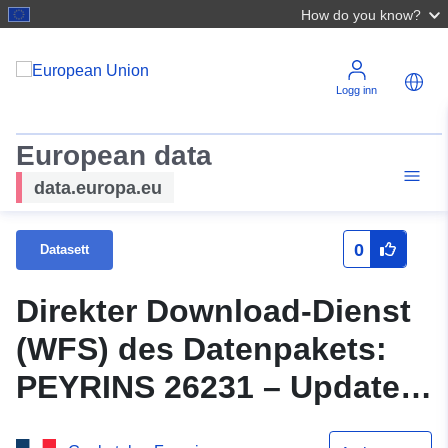
How do you know?
Logg inn
European data
data.europa.eu
0
Datasett
Direkter Download-Dienst
(WFS) des Datenpakets:
PEYRINS 26231 – Update
24/08/2011 – VALIDITÄT