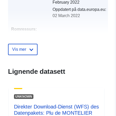
February 2022
Oppdatert på data.europa.eu:
02 March 2022
Romressurs:
Identifikatorer:
http://catalogue.geo-
ide.developpement-
Vis mer
durable.gouv.fr/service/fr-
120066022-wxs-1f7e4cde-
8c24-411b-9123-
Lignende datasett
2d89e755551c
uriRef:
http://data.europa.eu/88u/dataset/fr
120066022-srv-86bef04e-cf8e-4ff3
UNKNOWN
8e7e-7f6d9962af8b
Direkter Download-Dienst (WFS) des
Type:
Ressurs:
Datenpakets: Plu de MONTELIER