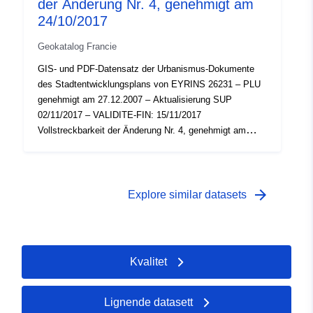
der Änderung Nr. 4, genehmigt am
24/10/2017
Geokatalog Francie
GIS- und PDF-Datensatz der Urbanismus-Dokumente
des Stadtentwicklungsplans von EYRINS 26231 – PLU
genehmigt am 27.12.2007 – Aktualisierung SUP
02/11/2017 – VALIDITE-FIN: 15/11/2017
Vollstreckbarkeit der Änderung Nr. 4, genehmigt am
24/10/2017
arrow_forward
Explore similar datasets
Kvalitet
Lignende datasett