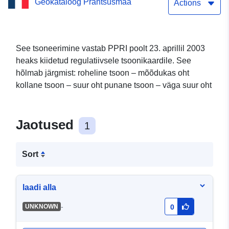
Geokataloog Prantsusmaa
läbivaatamisega seotud
Actions
uurimisperioodi
regulatiivne tsoneerimine
See tsoneerimine vastab PPRI poolt 23. aprillil 2003
heaks kiidetud regulatiivsele tsoonikaardile. See
Andmekogumi otsese
hõlmab järgmist: roheline tsoon – mõõdukas oht
allalaadimise teenus
kollane tsoon – suur oht punane tsoon – väga suur oht
(WFS): Vetricella
vesipiirkonna
Jaotused
1
läbivaatamisega seotud
Sort
uurimisperioodi
regulatiivne tsoneerimine
laadi alla
-
UNKNOWN
0