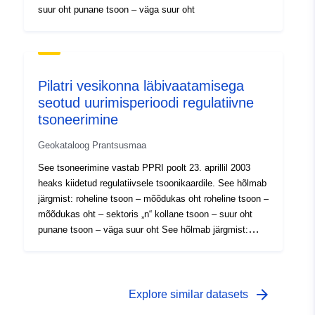
suur oht punane tsoon – väga suur oht
Pilatri vesikonna läbivaatamisega
seotud uurimisperioodi regulatiivne
tsoneerimine
Geokataloog Prantsusmaa
See tsoneerimine vastab PPRI poolt 23. aprillil 2003
heaks kiidetud regulatiivsele tsoonikaardile. See hõlmab
järgmist: roheline tsoon – mõõdukas oht roheline tsoon –
mõõdukas oht – sektoris „n“ kollane tsoon – suur oht
punane tsoon – väga suur oht See hõlmab järgmist:
roheline tsoon – mõõdukas oht roheline tsoon –
mõõdukas oht – sektoris „n“ kollane tsoon – suur oht
punane tsoon – väga suur ohtSee tsoneerimine vastab
PPRI poolt 23. aprillil 2003 heaks kiidetud regulatiivsele
arrow_forward
Explore similar datasets
tsoonikaardile. See hõlmab järgmist: roheline tsoon –