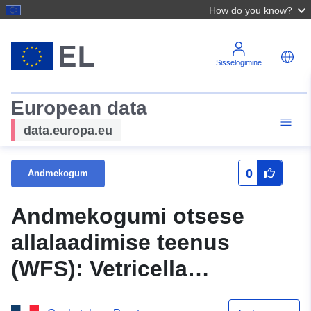
How do you know?
Sisselogimine
European data
data.europa.eu
0
Andmekogum
Andmekogumi otsese
allalaadimise teenus
(WFS): Vetricella
vesipiirkonna