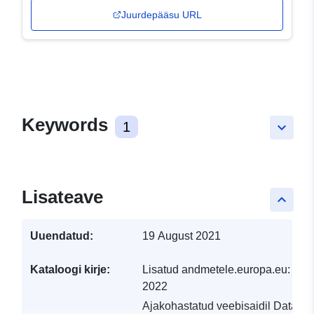
Juurdepääsu URL
Keywords
1
keyboard_arrow_down
Lisateave
keyboard_arrow_up
Uuendatud:
19 August 2021
Kataloogi kirje:
Lisatud andmetele.europa.eu:
19 
2022
Ajakohastatud veebisaidil Data.eu