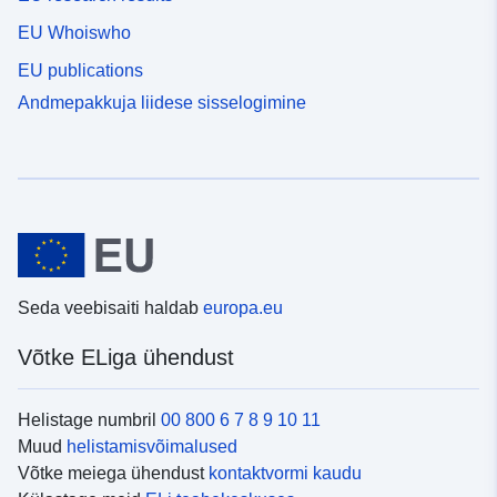
EU Whoiswho
EU publications
Andmepakkuja liidese sisselogimine
Seda veebisaiti haldab
europa.eu
Võtke ELiga ühendust
Helistage numbril
00 800 6 7 8 9 10 11
Muud
helistamisvõimalused
Võtke meiega ühendust
kontaktvormi kaudu