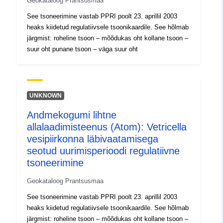
codelist/ResourceType/services
Geokataloog Prantsusmaa
See tsoneerimine vastab PPRI poolt 23. aprillil 2003
heaks kiidetud regulatiivsele tsoonikaardile. See hõlmab
järgmist: roheline tsoon – mõõdukas oht kollane tsoon –
suur oht punane tsoon – väga suur oht
UNKNOWN
Andmekogumi lihtne
allalaadimisteenus (Atom): Vetricella
vesipiirkonna läbivaatamisega
seotud uurimisperioodi regulatiivne
tsoneerimine
Geokataloog Prantsusmaa
See tsoneerimine vastab PPRI poolt 23. aprillil 2003
heaks kiidetud regulatiivsele tsoonikaardile. See hõlmab
järgmist: roheline tsoon – mõõdukas oht kollane tsoon –