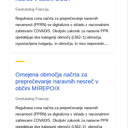
Geokatalog Francija
Regulirana cona načrta za preprečevanje naravnih
nevarnosti (PPRN) se digitalizira v skladu z nacionalnimi
zahtevami COVADIS. Okoljski zakonik za naravne PPR
opredeljuje dve kategoriji območij (L562–1):območja,
izpostavljena tveganju, in območja, ki niso neposredno
izpostavljena tveganjem, vendar se lahko predvidijo
ukrepi za preprečitev poslabšanja tveganja. Odvisno od
stopnje nevarnosti je vsako območje predmet izvršljive
poravnave. Predpisi na splošno razlikujejo tri vrste
Omejena območja načrta za
območij: 1- „zgraditev prepovedanih območij“, znanih kot
preprečevanje naravnih nesreč v
„rdeča območja“, kjer je stopnja nevarnosti visoka in je
občini MIREPOIX
splošno pravilo prepoved gradnje; 2- „predpisana
območja“, znana kot „modra območja“, kjer je stopnja
Geokatalog Francija
nevarnosti povprečna in za projekte veljajo zahteve,
prilagojene vrsti izdaje; 3 območja, ki niso neposredno
Regulirana cona načrta za preprečevanje naravnih
izpostavljena tveganjem, vendar bi lahko gradnje, dela,
nevarnosti (PPRN) se digitalizira v skladu z nacionalnimi
objekti ali kmetije, kmetijstvo, gozdarstvo, obrt,
zahtevami COVADIS. Okoljski zakonik za naravne PPR
komercialna ali industrijska tveganja povečali ali
opredeljuje dve kategoriji območij (L562–1): območja,