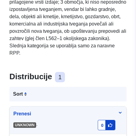
prilagojene vrsti izdaje; 3 območja, ki niso neposredno
izpostavljena tveganjem, vendar bi lahko gradnje,
dela, objekti ali kmetije, kmetijstvo, gozdarstvo, obrt,
komercialna ali industrijska tveganja povečali ali
povzročili nova tveganja, ob upoštevanju prepovedi ali
zahtev (glej člen L562–1 okoljskega zakonika).
Slednja kategorija se uporablja samo za naravne
RPP.
Distribucije
1
Sort
Prenesi
-
UNKNOWN
0