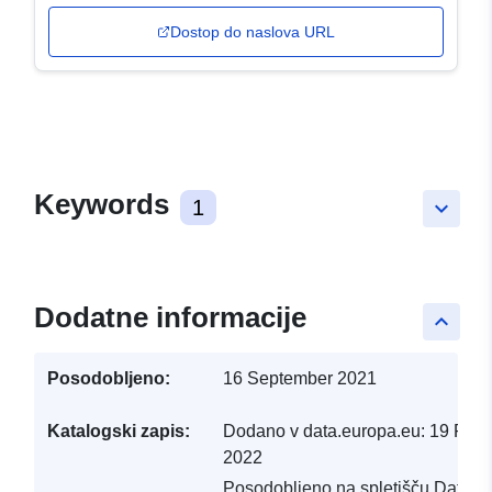
Dostop do naslova URL
Keywords
1
keyboard_arrow_down
Dodatne informacije
keyboard_arrow_up
Posodobljeno:
16 September 2021
Katalogski zapis:
Dodano v data.europa.eu:
19 Febr
2022
Posodobljeno na spletišču Data.e