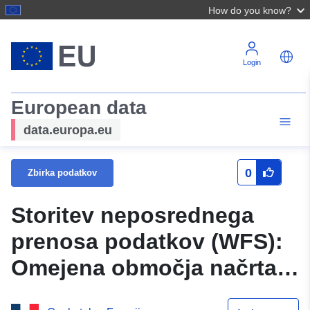
How do you know?
Login
European data
data.europa.eu
0
Zbirka podatkov
Storitev neposrednega
prenosa podatkov (WFS):
Omejena območja načrta
za preprečevanje naravnih