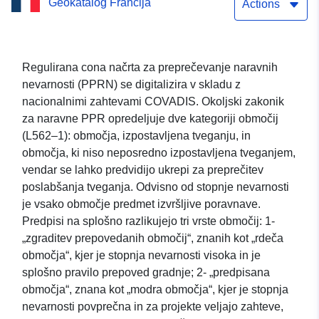
Geokatalog Francija
nesreč v občini LA
Actions
BASTIDE-SUR-L’HERS
Regulirana cona načrta za preprečevanje naravnih
nevarnosti (PPRN) se digitalizira v skladu z
nacionalnimi zahtevami COVADIS. Okoljski zakonik
za naravne PPR opredeljuje dve kategoriji območij
(L562–1): območja, izpostavljena tveganju, in
območja, ki niso neposredno izpostavljena tveganjem,
vendar se lahko predvidijo ukrepi za preprečitev
poslabšanja tveganja. Odvisno od stopnje nevarnosti
je vsako območje predmet izvršljive poravnave.
Predpisi na splošno razlikujejo tri vrste območij: 1-
„zgraditev prepovedanih območij“, znanih kot „rdeča
območja“, kjer je stopnja nevarnosti visoka in je
splošno pravilo prepoved gradnje; 2- „predpisana
območja“, znana kot „modra območja“, kjer je stopnja
nevarnosti povprečna in za projekte veljajo zahteve,