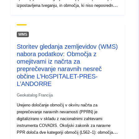
povzročili nova tveganja, ob upoštevanju prepovedi ali
izpostavljena tveganju, in območja, ki niso neposredno
zahtev (glej člen L562–1 okoljskega zakonika). Slednja
izpostavljena tveganjem, vendar se lahko predvidijo
kategorija se uporablja samo za naravne RPP.
ukrepi za preprečitev poslabšanja tveganja. Odvisno od
stopnje nevarnosti je vsako območje predmet izvršljive
poravnave. Predpisi na splošno razlikujejo tri vrste
WMS
območij: 1- „zgraditev prepovedanih območij“, znanih kot
Storitev gledanja zemljevidov (WMS)
„rdeča območja“, kjer je stopnja nevarnosti visoka in je
nabora podatkov: Območja z
splošno pravilo prepoved gradnje; 2- „predpisana
območja“, znana kot „modra območja“, kjer je stopnja
omejitvami iz načrta za
nevarnosti povprečna in za projekte veljajo zahteve,
preprečevanje naravnih nesreč
prilagojene vrsti izdaje; 3 območja, ki niso neposredno
občine L’HoSPITALET-PRES-
izpostavljena tveganjem, vendar bi lahko gradnje, dela,
L’ANDORRE
objekti ali kmetije, kmetijstvo, gozdarstvo, obrt,
komercialna ali industrijska tveganja povečali ali
Geokatalog Francija
povzročili nova tveganja, ob upoštevanju prepovedi ali
Urejeno določanje območij v okviru načrta za
zahtev (glej člen L562–1 okoljskega zakonika). Slednja
preprečevanje naravnih nevarnosti (PPRN) je
kategorija se uporablja samo za naravne RPP.
digitalizirano v skladu z nacionalnimi zahtevami
instrumenta COVADIS. Okoljski zakonik za naravne
PPR določa dve kategoriji območij (L562–1): območja,