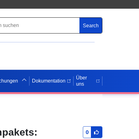
Search
Über
ichungen
Dokumentation
uns
npakets:
0