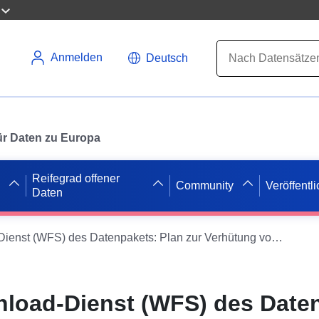
Anmelden
Deutsch
 für Daten zu Europa
Reifegrad offener
Community
Veröffentl
Daten
Direkter Download-Dienst (WFS) des Datenpakets: Plan zur Verhütung von Hochwassergefahren der Gemeinde Gaudonville im Departement Gers
nload-Dienst (WFS) des Date