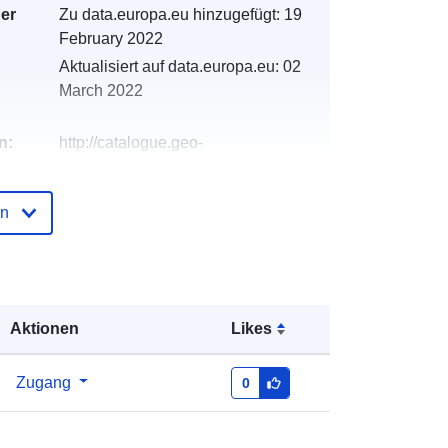
der
Zu data.europa.eu hinzugefügt:
19
February 2022
Aktualisiert auf data.europa.eu:
02
March 2022
n:
http://catalogue.geo-
ide.developpement-
durable.gouv.fr/service/fr-
en
120066022-wxs-f7de9565-2b1c-
4562-b083-98dca46d2f95
http://data.europa.eu/88u/dataset/fr-
120066022-srv-8733f6c5-1584-
Aktionen
Likes
471d-ab00-501828a1545c
Zugang
Ressource:
0
http://inspire.ec.europa.eu/metadata-
codelist/ResourceType/services