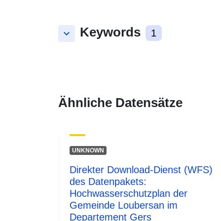
Keywords
keyboard_arrow_down
1
Ähnliche Datensätze
UNKNOWN
Direkter Download-Dienst (WFS)
des Datenpakets:
Hochwasserschutzplan der
Gemeinde Loubersan im
Departement Gers