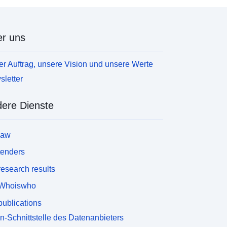
r uns
r Auftrag, unsere Vision und unsere Werte
letter
ere Dienste
law
tenders
esearch results
Whoiswho
ublications
n-Schnittstelle des Datenanbieters