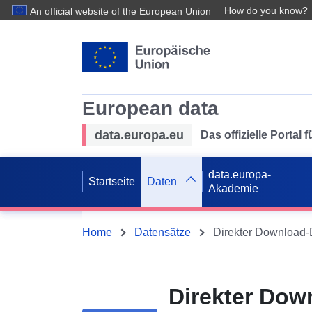
How do you know?
An official website of the European Union
European data
data.europa.eu
Das offizielle Portal
data.europa-
Startseite
Daten
Akademie
Home
Datensätze
Direkter Dow