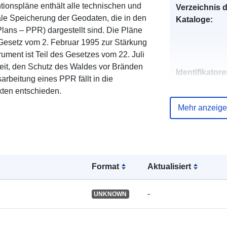
ionspläne enthält alle technischen und
Verzeichnis 
tale Speicherung der Geodaten, die in den
Kataloge:
lans – PPR) dargestellt sind. Die Pläne
Gesetz vom 2. Februar 1995 zur Stärkung
ment ist Teil des Gesetzes vom 22. Juli
heit, den Schutz des Waldes vor Bränden
Identifikatore
rbeitung eines PPR fällt in die
kten entschieden.
Mehr anzeig
uriRef:
Format
Aktualisiert
-
Typ:
UNKNOWN