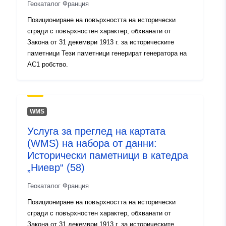
http://inspire.ec.europa.eu/metadat
Геокаталог Франция
codelist/SpatialDataServiceType/d
Позициониране на повърхността на исторически
сгради с повърхностен характер, обхванати от
Закона от 31 декември 1913 г. за историческите
паметници Тези паметници генерират генератора на
AC1 робство.
WMS
Услуга за преглед на картата
(WMS) на набора от данни:
Исторически паметници в катедра
„Ниевр“ (58)
Геокаталог Франция
Позициониране на повърхността на исторически
сгради с повърхностен характер, обхванати от
Закона от 31 декември 1913 г. за историческите