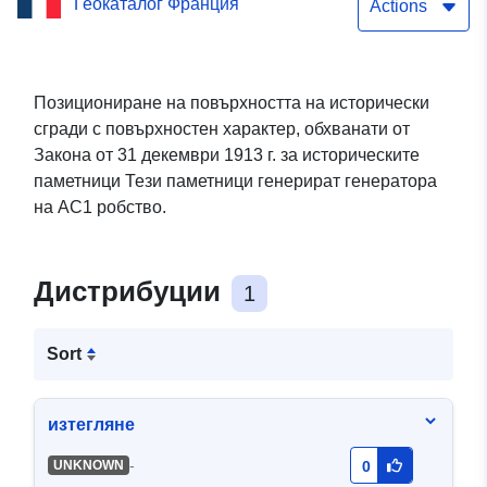
Геокаталог Франция
в катедра „Ниевр“ (58)
Actions
Позициониране на повърхността на исторически
сгради с повърхностен характер, обхванати от
Закона от 31 декември 1913 г. за историческите
паметници Тези паметници генерират генератора
на AC1 робство.
Дистрибуции
1
Sort
изтегляне
-
UNKNOWN
0