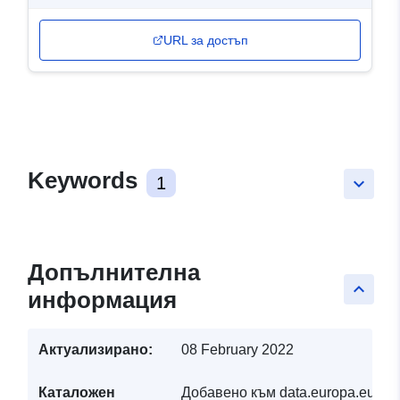
URL за достъп
Keywords
1
keyboard_arrow_down
Допълнителна
keyboard_arrow_up
информация
Актуализирано:
08 February 2022
Каталожен
Добавено към data.europa.eu:
19