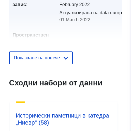
запис:
February 2022
Актуализирана на data.europa.eu
01 March 2022
Пространствен
ресурс:
Идентификатор
http://descartes-dev.cete-
Показване на повече
и:
mediterranee.i2/service/fr-
120066022-wxs-72d3ff91-
5af1-4c27-abb0-
Сходни набори от данни
e9aa8ecefada
uriRef:
http://data.europa.eu/88u/dataset/fr
120066022-srv-87414e4c-ce85-
4bd4-8e13-73cdd95c513b
Исторически паметници в катедра
„Ниевр“ (58)
Тип:
Ресурси: