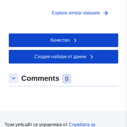
arrow_forward
Explore similar datasets
Качество
Сходни набори от данни
Comments
keyboard_arrow_down
0
Този уебсайт се управлява от
Службата за