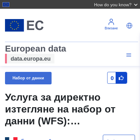
How do you know?
Влизане
European data
data.europa.eu
0
Набор от данни
Услуга за директно
изтегляне на набор от
данни (WFS):
Исторически паметници