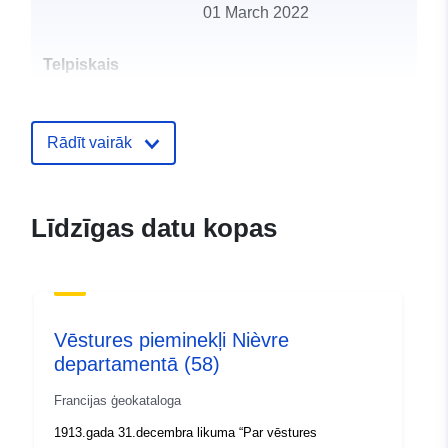
01 March 2022
Telpiskais
resurss:
Identifikatori:
http://descartes-dev.cete-
Rādīt vairāk
mediterranee.i2/service/fr-
120066022-wxs-72d3ff91-
5af1-4c27-abb0-
Līdzīgas datu kopas
e9aa8ecefada
uriRef:
http://data.europa.eu/88u/dataset/fr
120066022-srv-87414e4c-ce85-
4bd4-8e13-73cdd95c513b
Vēstures pieminekļi Nièvre
departamentā (58)
Tips:
Avoti:
http://inspire.ec.europa.eu/metadat
Francijas ģeokataloga
codelist/SpatialDataServiceType/d
1913.gada 31.decembra likuma “Par vēstures