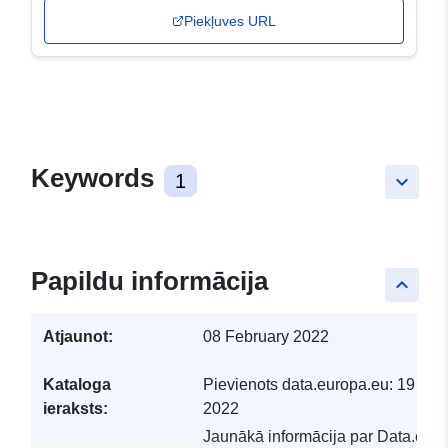
Piekļuves URL
Keywords
1
keyboard_arrow_down
Papildu informācija
keyboard_arrow_up
Atjaunot:
08 February 2022
Kataloga
Pievienots data.europa.eu:
19 Feb
ieraksts:
2022
Jaunākā informācija par Data.euro