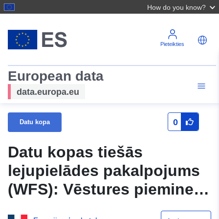
How do you know?
Pieteikties
European data
data.europa.eu
0
Datu kopa
Datu kopas tiešās
lejupielādes pakalpojums
(WFS): Vēstures pieminekļi
Nièvre departamentā (58)