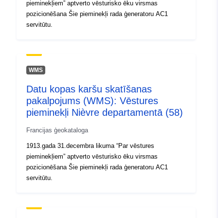
pieminekļiem” aptverto vēsturisko ēku virsmas
pozicionēšana Šie pieminekļi rada ģeneratoru AC1
servitūtu.
WMS
Datu kopas karšu skatīšanas
pakalpojums (WMS): Vēstures
pieminekļi Nièvre departamentā (58)
Francijas ģeokataloga
1913.gada 31.decembra likuma “Par vēstures
pieminekļiem” aptverto vēsturisko ēku virsmas
pozicionēšana Šie pieminekļi rada ģeneratoru AC1
servitūtu.