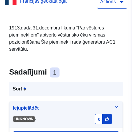
Francijas ģeokataloga
Actions
1913.gada 31.decembra likuma “Par vēstures
pieminekļiem” aptverto vēsturisko ēku virsmas
pozicionēšana Šie pieminekļi rada ģeneratoru AC1
servitūtu.
Sadalījumi
1
Sort
lejupielādēt
-
UNKNOWN
0