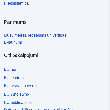
Piekļūstamība
Par mums
Mūsu mērķis, redzējums un vērtības
E-jaunumi
Citi pakalpojumi
EU law
EU tenders
EU research results
EU Whoiswho
EU publications
Datu sniedzēja saskarne (pieteikšanās)