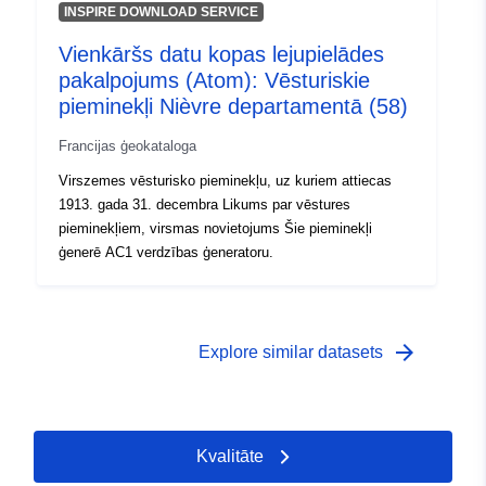
INSPIRE DOWNLOAD SERVICE
Vienkāršs datu kopas lejupielādes
pakalpojums (Atom): Vēsturiskie
pieminekļi Nièvre departamentā (58)
Francijas ģeokataloga
Virszemes vēsturisko pieminekļu, uz kuriem attiecas
1913. gada 31. decembra Likums par vēstures
pieminekļiem, virsmas novietojums Šie pieminekļi
ģenerē AC1 verdzības ģeneratoru.
arrow_forward
Explore similar datasets
Kvalitāte