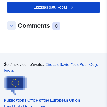
Līdzīgas datu kopas
Comments
keyboard_arrow_down
0
Šo tīmekļvietni pārvalda
Eiropas Savienības Publikāciju
birojs.
Publications Office of the European Union
Law | Data | Publications