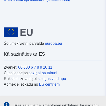
Šo tīmekļvietni pārvalda
europa.eu
Kā sazināties ar ES
Zvaniet:
00 800 6 7 8 9 10 11
Citas iespējas
saziņai pa tālruni
Rakstiet, izmantojot
saziņas veidlapu
Apmeklējiet kādu no
ES centriem
Sociālie mediji
Mēs šajā vietnē izmantojam sīkdatnes, lai padarītu