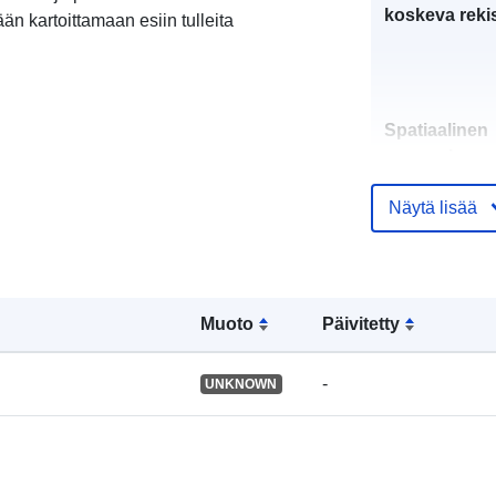
koskeva rekis
än kartoittamaan esiin tulleita
Spatiaalinen
resurssi:
Näytä lisää
Tunnisteet:
Muoto
Päivitetty
uriRef:
-
UNKNOWN
Tyyppi: