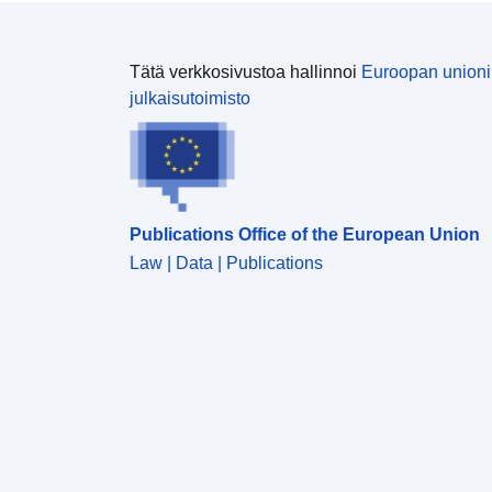
yhdenmukaistamalla ja poistamalla tulvaaltistusta
koskevat tiedot. Tätä tietokokonaisuutta käytetään
kartoittamaan esiin tulleita kysymyksiä sopivassa
Tätä verkkosivustoa hallinnoi
Euroopan union
mittakaavassa.
julkaisutoimisto
Publications Office of the European Union
Law | Data | Publications