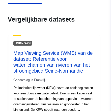
mediterranee.i2/service/fr-
120066022-wxs-0462e232-
8b13-4ff3-ba79-
Vergelijkbare datasets
ddb60a450708
uriRef:
http://data.europa.eu/88u/dataset/fr
120066022-srv-8dc36d68-af05-
UNKNOWN
441b-bfb6-d7435b34361a
Map Viewing Service (WMS) van de
Soort:
Bron:
dataset: Referentie voor
http://inspire.ec.europa.eu/metadat
waterlichamen van rivieren van het
codelist/ResourceType/services
stroomgebied Seine-Normandie
Geocatalogus Frankrijk
De kaderrichtlijn water (KRW) bevat de basisbeginselen
voor een duurzaam waterbeleid. Doel is een kader vast
te stellen voor de bescherming van oppervlaktewateren,
overgangswateren, kustwateren en grondwater in het
binnenland. De KRW streeft naar een goede