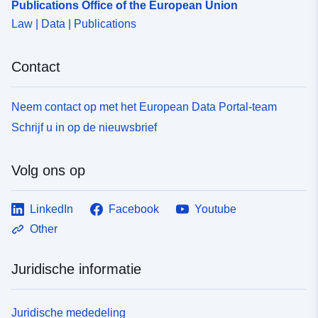
Publications Office of the European Union
raadplegen dat gewijd is aan de opslagplaatsen van
Law | Data | Publications
waterlichamen: http://www.sandre.eaufrance.fr/urn.php?
urn=urn:sandre:dictionnaire:MDO:FRA:::ressource:1.3:::
pdf
Contact
Neem contact op met het European Data Portal-team
Schrijf u in op de nieuwsbrief
Volg ons op
LinkedIn
Facebook
Youtube
Other
Juridische informatie
Juridische mededeling