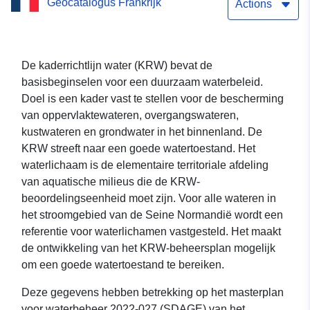
Geocatalogus Frankrijk
Seine-Normandie
Actions
De kaderrichtlijn water (KRW) bevat de
basisbeginselen voor een duurzaam waterbeleid.
Doel is een kader vast te stellen voor de bescherming
van oppervlaktewateren, overgangswateren,
kustwateren en grondwater in het binnenland. De
KRW streeft naar een goede watertoestand. Het
waterlichaam is de elementaire territoriale afdeling
van aquatische milieus die de KRW-
beoordelingseenheid moet zijn. Voor alle wateren in
het stroomgebied van de Seine Normandië wordt een
referentie voor waterlichamen vastgesteld. Het maakt
de ontwikkeling van het KRW-beheersplan mogelijk
om een goede watertoestand te bereiken.
Deze gegevens hebben betrekking op het masterplan
voor waterbeheer 2022-027 (SDAGE) van het