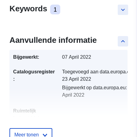
Keywords
1
keyboard_arrow_down
Aanvullende informatie
keyboard_arrow_up
Bijgewerkt:
07 April 2022
Catalogusregister
Toegevoegd aan data.europa.eu:
:
23 April 2022
Bijgewerkt op data.europa.eu:
23
April 2022
Ruimtelijk
hulpmiddel:
Identificatoren:
http://descartes-dev.cete-
Meer tonen