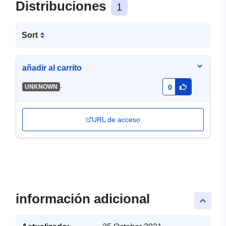
Distribuciones
1
Sort
añadir al carrito
-
UNKNOWN
0
URL de acceso
información adicional
keyboard_arrow_up