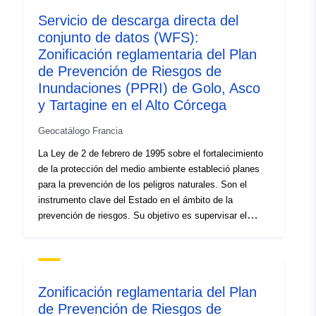
Servicio de descarga directa del
Tipo:
Recurso:
conjunto de datos (WFS):
http://inspire.ec.europa.eu/metadat
Zonificación reglamentaria del Plan
codelist/SpatialDataServiceType/d
de Prevención de Riesgos de
Inundaciones (PPRI) de Golo, Asco
y Tartagine en el Alto Córcega
Geocatálogo Francia
La Ley de 2 de febrero de 1995 sobre el fortalecimiento
de la protección del medio ambiente estableció planes
para la prevención de los peligros naturales. Son el
instrumento clave del Estado en el ámbito de la
prevención de riesgos. Su objetivo es supervisar el
desarrollo de la planificación urbana y el uso del suelo
en las zonas en riesgo. Para los PPR naturales, el
Código del Medio Ambiente define dos categorías de
zonas (L562-1): zonas expuestas al riesgo y zonas que
Zonificación reglamentaria del Plan
no están directamente expuestas a riesgos, pero en las
de Prevención de Riesgos de
que pueden preverse medidas para evitar exacerbar el