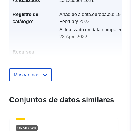
Actualizado:
25 October 2021
Registro del
Añadido a data.europa.eu:
19
catálogo:
February 2022
Actualizado en data.europa.eu:
23 April 2022
Recursos
espacial:
Identificadores:
http://descartes-dev.cete-
Mostrar más
mediterranee.i2/service/fr-
120066022-atom-
441084e1-b041-4ac2-a4b2-
Conjuntos de datos similares
f11c0cc53e1f
uriRef:
http://data.europa.eu/88u/dataset/fr
120066022-srv-8dfcfa19-5f28-
UNKNOWN
4505-9a3e-aa93bb919c42