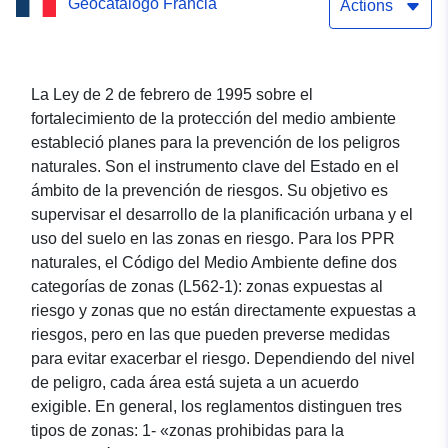
Geocatálogo Francia
del Plan de Prevención de
Actions
Riesgos de Inundaciones
(PPRI) de Golo, Asco y
La Ley de 2 de febrero de 1995 sobre el
fortalecimiento de la protección del medio ambiente
Tartagine en el Alto
estableció planes para la prevención de los peligros
Córcega
naturales. Son el instrumento clave del Estado en el
ámbito de la prevención de riesgos. Su objetivo es
supervisar el desarrollo de la planificación urbana y el
uso del suelo en las zonas en riesgo. Para los PPR
naturales, el Código del Medio Ambiente define dos
categorías de zonas (L562-1): zonas expuestas al
riesgo y zonas que no están directamente expuestas a
riesgos, pero en las que pueden preverse medidas
para evitar exacerbar el riesgo. Dependiendo del nivel
de peligro, cada área está sujeta a un acuerdo
exigible. En general, los reglamentos distinguen tres
tipos de zonas: 1- «zonas prohibidas para la