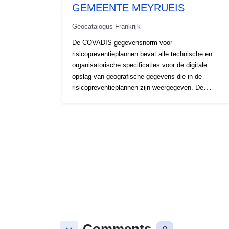
GEMEENTE MEYRUEIS
Geocatalogus Frankrijk
De COVADIS-gegevensnorm voor
risicopreventieplannen bevat alle technische en
organisatorische specificaties voor de digitale
opslag van geografische gegevens die in de
risicopreventieplannen zijn weergegeven. De
belangrijkste risico’s bestaan uit de acht
belangrijkste natuurlijke gevaren die op het nationale
grondgebied te verwachten zijn: overstromingen,
aardbevingen, vulkaanuitbarstingen,
terreinbewegingen, kustrisico’s, lawines,
bosbranden, cyclonen en stormen, en vier
technologische risico’s: nucleaire risico’s,
industriële risico’s, risico van vervoer van
gevaarlijke materialen en risico op damfalen. De
risicopreventieplannen zijn vastgesteld bij de wet
van 2 februari 1995 ter versterking van de
bescherming van het milieu. Het PPR-instrument