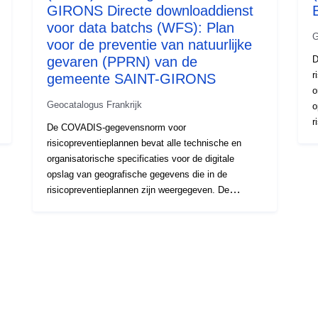
GIRONS Directe downloaddienst
voor data batchs (WFS): Plan
G
voor de preventie van natuurlijke
gevaren (PPRN) van de
D
r
gemeente SAINT-GIRONS
o
Geocatalogus Frankrijk
o
r
De COVADIS-gegevensnorm voor
b
risicopreventieplannen bevat alle technische en
b
organisatorische specificaties voor de digitale
g
opslag van geografische gegevens die in de
a
risicopreventieplannen zijn weergegeven. De
t
belangrijkste risico’s bestaan uit de acht
b
belangrijkste natuurlijke gevaren die op het nationale
t
grondgebied te verwachten zijn:overstromingen,
r
aardbevingen, vulkaanuitbarstingen,
m
terreinbewegingen, kustrisico’s, lawines,
r
bosbranden, cyclonen en stormen, en vier
v
technologische risico’s: nucleaire risico’s,
b
industriële risico’s, risico van vervoer van