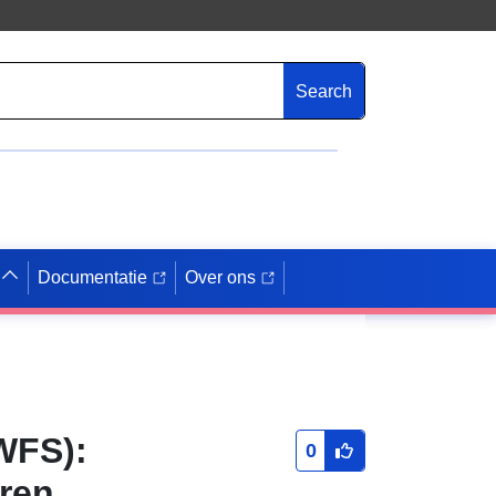
Search
Documentatie
Over ons
WFS):
0
aren