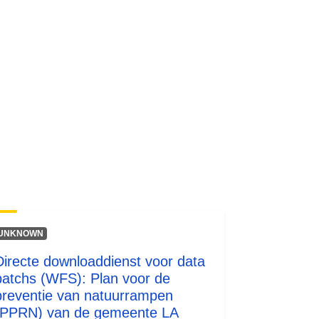
http://inspire.ec.europa.eu/metadata-
codelist/ResourceType/services
UNKNOWN
Directe downloaddienst voor data
batchs (WFS): Plan voor de
preventie van natuurrampen
(PPRN) van de gemeente LA