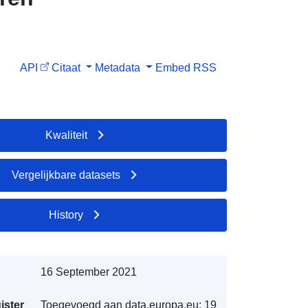
API
Citaat
Metadata
Embed
RSS
Kwaliteit
Vergelijkbare datasets
History
16 September 2021
ister
Toegevoegd aan data.europa.eu:
19