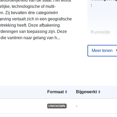
woordelijkheid van de staat. Het wordt
:
rlijke, technologische of multi-
. Zij bevatten drie categorieën
geving vertaalt zich in een geografische
etrekking heeft. Deze afbakening
rdeningen van toepassing zijn. Deze
Ruimtelijk
 die variëren naar gelang van h...
hulpmiddel:
Meer tonen
Identificatore
uriRef:
Formaat
Bijgewerkt
-
UNKNOWN
Soort: