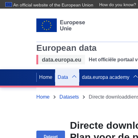
How do you know?
An official website of the European Union
European data
data.europa.eu
Het officiële portaal
Home
Data
data.europa academy
Home
Datasets
Directe downl
Plan voor de p
Dataset