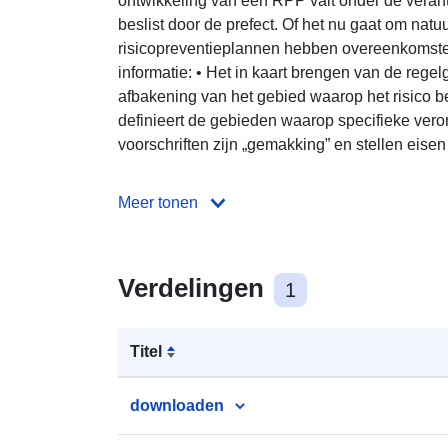
ontwikkeling van een RPP valt onder de verant
beslist door de prefect. Of het nu gaat om natuu
risicopreventieplannen hebben overeenkomsten
informatie: • Het in kaart brengen van de regel
afbakening van het gebied waarop het risico b
definieert de gebieden waarop specifieke vero
voorschriften zijn „gemakking” en stellen eisen
Meer tonen
Verdelingen
1
Titel
downloaden