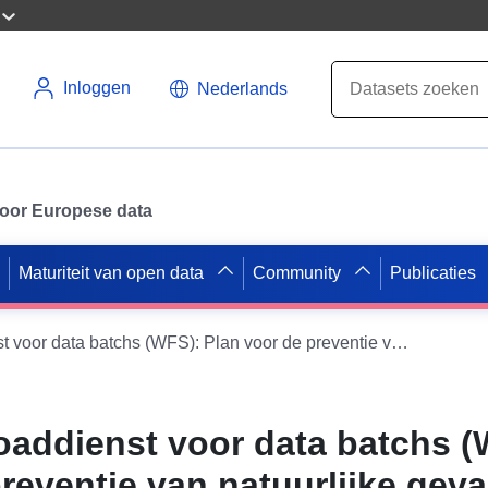
Inloggen
Nederlands
 voor Europese data
Maturiteit van open data
Community
Publicaties
Directe downloaddienst voor data batchs (WFS): Plan voor de preventie van natuurlijke gevaren (PPRN) van de gemeente Varilhes
oaddienst voor data batchs (
reventie van natuurlijke gev