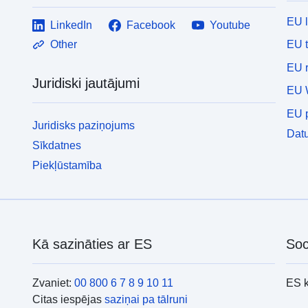
EU 
LinkedIn
Facebook
Youtube
EU 
Other
EU r
Juridiski jautājumi
EU 
EU p
Juridisks paziņojums
Datu
Sīkdatnes
Piekļūstamība
Kā sazināties ar ES
Soc
Zvaniet:
00 800 6 7 8 9 10 11
ES 
Citas iespējas
saziņai pa tālruni