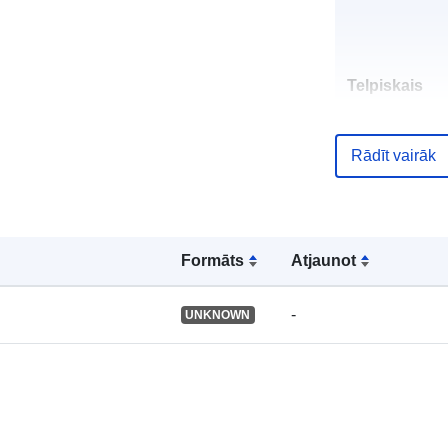
Telpiskais
resurss:
Rādīt vairāk
Identifikatori:
Formāts
Atjaunot
uriRef:
-
UNKNOWN
Tips: