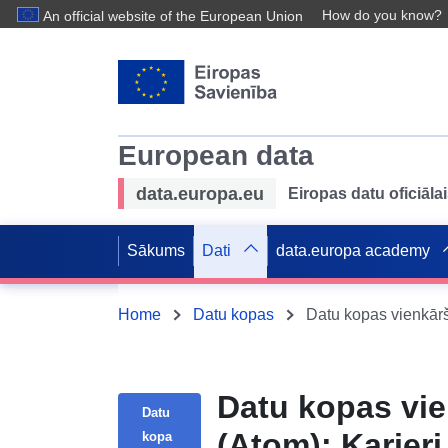
How do you know?
An official website of the European Union
European data
data.europa.eu
Eiropas datu oficiālai
Sākums
Dati
data.europa academy
Home
Datu kopas
Datu kopas vie
Datu
(Atom): Karjeri
kopa