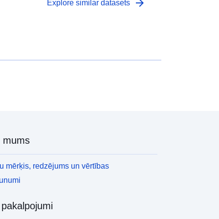
arrow_forward
Explore similar datasets
r mums
 mērķis, redzējums un vērtības
aunumi
i pakalpojumi