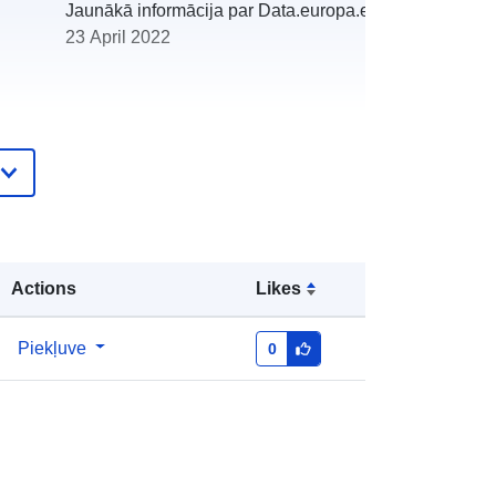
Jaunākā informācija par Data.europa.eu:
23 April 2022
http://descartes-dev.cete-
mediterranee.i2/service/fr-
120066022-atom-de2a7c43-5a92-
420b-96f7-3610a0846bbb
Actions
Likes
http://data.europa.eu/88u/dataset/fr-
120066022-srv-8e5aae4c-0520-
Piekļuve
0
489b-99c3-04253aa004db
Avoti:
http://inspire.ec.europa.eu/metadata-
codelist/SpatialDataServiceType/do
wnlo...