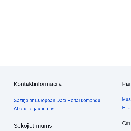
Kontaktinformācija
Pa
Mūsu
Saziņa ar European Data Portal komandu
E-j
Abonēt e-jaunumus
Cit
Sekojiet mums