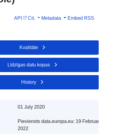
API
Cit.
Metadata
Embed
RSS
Kvalitāte
Līdzīgas datu kopas
History
01 July 2020
Pievienots data.europa.eu:
19 February
2022