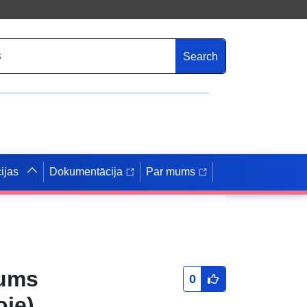
Search
ijas
Dokumentācija
Par mums
jums
0
oie)