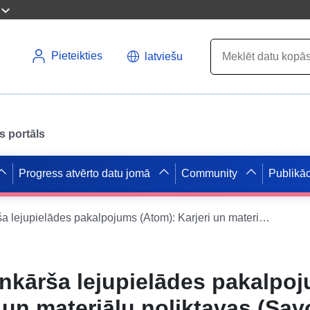
Pieteikties
latviešu
s portāls
Progress atvērto datu jomā
Community
Publikāc
Datu kopas vienkārša lejupielādes pakalpojums (Atom): Karjeri un materiālu noliktavas (Savoie)
nkārša lejupielādes pakalpo
 un materiālu noliktavas (Sav