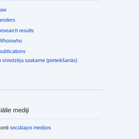
law
tenders
esearch results
Whoiswho
ublications
 sniedzēja saskarne (pieteikšanās)
iālie mediji
konti
sociālajos medijos