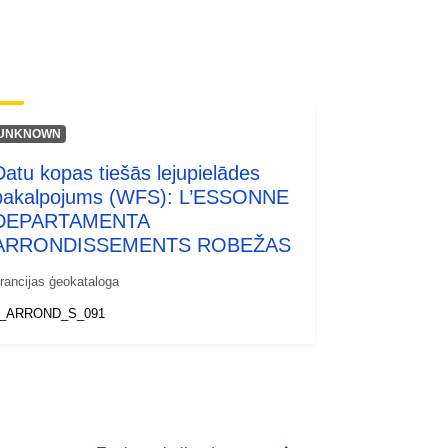
UNKNOWN
Datu kopas tiešās lejupielādes
pakalpojums (WFS): L’ESSONNE
DEPARTAMENTA
ARRONDISSEMENTS ROBEŽAS
rancijas ģeokataloga
_ARROND_S_091