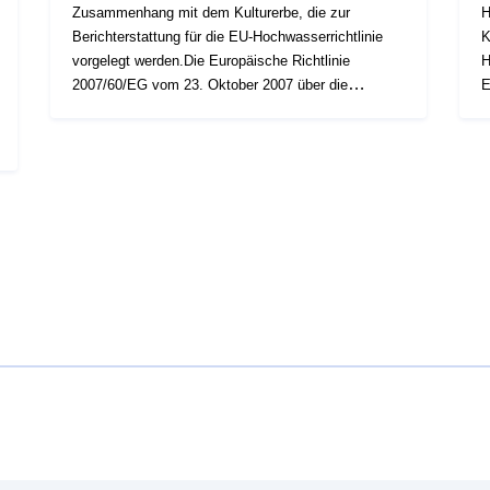
Zusammenhang mit dem Kulturerbe, die zur
H
Berichterstattung für die EU-Hochwasserrichtlinie
K
vorgelegt werden.Die Europäische Richtlinie
H
2007/60/EG vom 23. Oktober 2007 über die
E
Bewertung und das Management von
2
Hochwasserrisiken (ABl. EU L 288 vom 06-11-2007,
H
S. 27) beeinflusst die Hochwasserschutzstrategie in
S
Europa. Sie schreibt die Erstellung eines
E
Hochwasserrisikomanagementplans vor, der darauf
H
abzielt, die negativen Auswirkungen von
a
Überschwemmungen auf die menschliche
Ü
Gesundheit, die Umwelt, das kulturelle Erbe und die
G
Wirtschaftstätigkeit zu verringern.Die Ziele und
W
Anforderungen für die Verwirklichung sind durch das
A
Gesetz vom 12. Juli 2010 über die nationale
G
Verpflichtung für die Umwelt (LENE) und das Dekret
V
vom 2. März 2011 festgelegt. In diesem
v
Zusammenhang besteht das Hauptziel der
Z
Kartierung von Hochwasserflächen und
K
Hochwasserrisiken für die IRR darin, durch
H