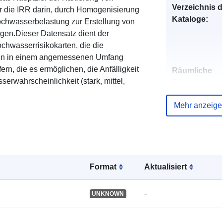
Verzeichnis 
 die IRR darin, durch Homogenisierung
Kataloge:
ochwasserbelastung zur Erstellung von
en.Dieser Datensatz dient der
chwasserrisikokarten, die die
gen in einem angemessenen Umfang
fern, die es ermöglichen, die Anfälligkeit
Räumliche
erwahrscheinlichkeit (stark, mittel,
Ressource:
Mehr anzeig
Identifikatore
uriRef:
Format
Aktualisiert
-
UNKNOWN
Typ: