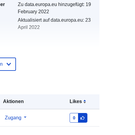
der
Zu data.europa.eu hinzugefügt:
19
February 2022
Aktualisiert auf data.europa.eu:
23
April 2022
en
n:
http://descartes-dev.cete-
mediterranee.i2/service/fr-
120066022-atom-858227c3-8d7f-
4be3-a707-ab3a99a0d146
http://data.europa.eu/88u/dataset/fr-
Aktionen
Likes
120066022-srv-8e6d22d2-2759-
42a4-9904-0c56fd8b64b1
Zugang
0
Ressource: