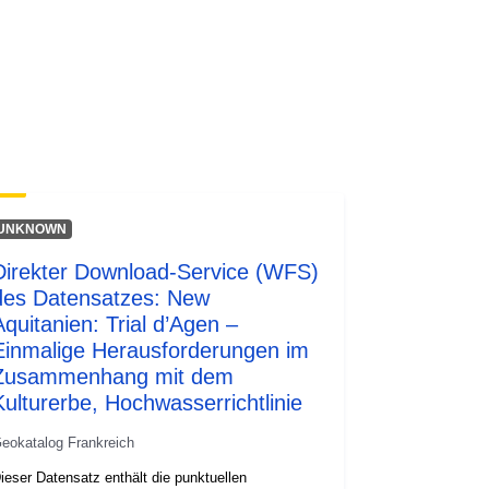
http://inspire.ec.europa.eu/metadata-
codelist/ResourceType/services
UNKNOWN
Direkter Download-Service (WFS)
des Datensatzes: New
Aquitanien: Trial d’Agen –
Einmalige Herausforderungen im
Zusammenhang mit dem
Kulturerbe, Hochwasserrichtlinie
eokatalog Frankreich
ieser Datensatz enthält die punktuellen