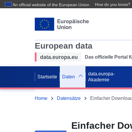
How do you know?
An official website of the European Union
European data
data.europa.eu
Das offizielle Portal
data.europa-
Startseite
Daten
Akademie
Home
Datensätze
Einfacher Do