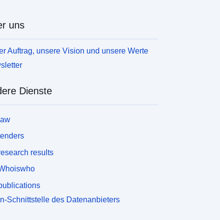
omogenisierung und Objektivierung der Kenntnisse
ber die Hochwasserbelastung zur Erstellung von
r uns
ochwasserrisikomanagementplänen
eizutragen.Dieser Datensatz dient der Erstellung
on Hochwasserrisikokarten und
r Auftrag, unsere Vision und unsere Werte
ochwasserrisikokarten, die die Hochwasserrisiken
letter
zw. die Herausforderungen in einem
ngemessenen Umfang darstellen. Sie sollen
uantitative Elemente liefern, die es ermöglichen,
ere Dienste
ie Anfälligkeit eines Gebiets für die drei Ebenen
er Hochwasserwahrscheinlichkeit (stark, mittel,
law
iedrig) genauer zu bewerten.
tenders
esearch results
Whoiswho
ublications
n-Schnittstelle des Datenanbieters