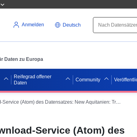
Anmelden
Deutsch
 für Daten zu Europa
Reifegrad offener
Community
Veröffentl
Daten
Einfacher Download-Service (Atom) des Datensatzes: New Aquitanien: Trial d’Agen – Einmalige Herausforderungen im Zusammenhang mit dem Kulturerbe, Hochwasserrichtlinie
wnload-Service (Atom) des