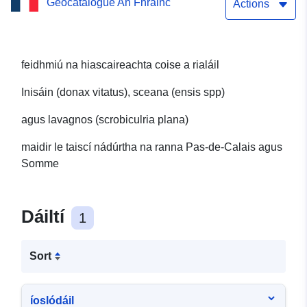
Geocatalogue An Fhrainc
Actions
feidhmiú na hiascaireachta coise a rialáil
Inisáin (donax vitatus), sceana (ensis spp)
agus lavagnos (scrobiculria plana)
maidir le taiscí nádúrtha na ranna Pas-de-Calais agus
Somme
Dáiltí
1
Sort
íoslódáil