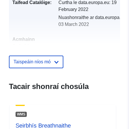
Taifead Catalóige:
Curtha le data.europa.eu:
19
February 2022
Nuashonraithe ar data.europa.eu:
03 March 2022
Acmhainn
Spásúil:
Aitheantóirí:
http://catalogue.geo-
Taispeáin níos mó
ide.developpement-
durable.gouv.fr/service/fr-
120066022-wxs-6101078d-
Tacair shonraí chosúla
0ede-4d4e-9ce7-
11f6ea666b9e
uriRef:
http://data.europa.eu/88u/dataset/fr
WMS
120066022-srv-8e729bb6-ea3e-
4d50-98e3-8dbd218b8c57
Seirbhís Breathnaithe