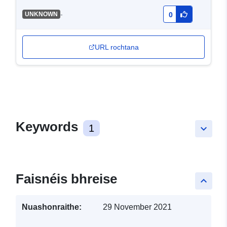
-
UNKNOWN
0
URL rochtana
Keywords
1
keyboard_arrow_down
Faisnéis bhreise
keyboard_arrow_up
Nuashonraithe:
29 November 2021