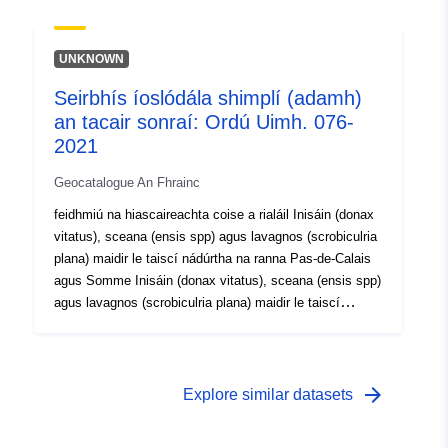
UNKNOWN
Seirbhís íoslódála shimplí (adamh)
an tacair sonraí: Ordú Uimh. 076-
2021
Geocatalogue An Fhrainc
feidhmiú na hiascaireachta coise a rialáil Inisáin (donax
vitatus), sceana (ensis spp) agus lavagnos (scrobiculria
plana) maidir le taiscí nádúrtha na ranna Pas-de-Calais
agus Somme Inisáin (donax vitatus), sceana (ensis spp)
agus lavagnos (scrobiculria plana) maidir le taiscí
nádúrtha na ranna Pas-de-Calais agus Somme
arrow_forward
Explore similar datasets