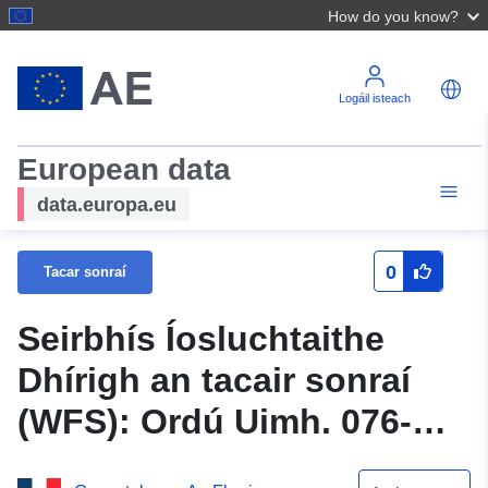
How do you know?
Logáil isteach
European data
data.europa.eu
0
Tacar sonraí
Seirbhís Íosluchtaithe
Dhírigh an tacair sonraí
(WFS): Ordú Uimh. 076-
2021