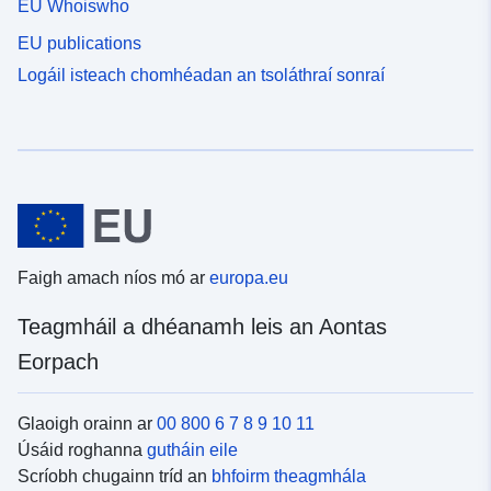
EU Whoiswho
EU publications
Logáil isteach chomhéadan an tsoláthraí sonraí
Faigh amach níos mó ar
europa.eu
Teagmháil a dhéanamh leis an Aontas
Eorpach
Glaoigh orainn ar
00 800 6 7 8 9 10 11
Úsáid roghanna
gutháin eile
Scríobh chugainn tríd an
bhfoirm theagmhála