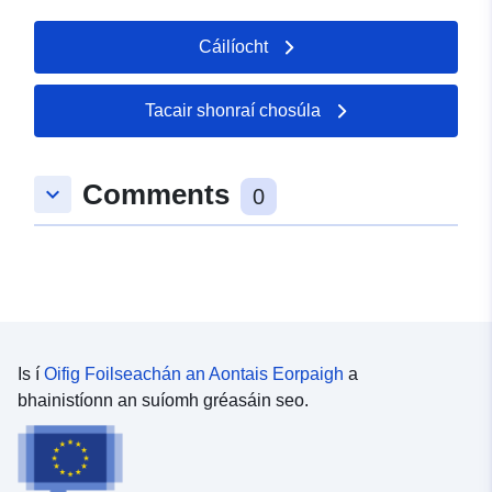
Cáilíocht
Tacair shonraí chosúla
Comments
keyboard_arrow_down
0
Is í
Oifig Foilseachán an Aontais Eorpaigh
a
bhainistíonn an suíomh gréasáin seo.