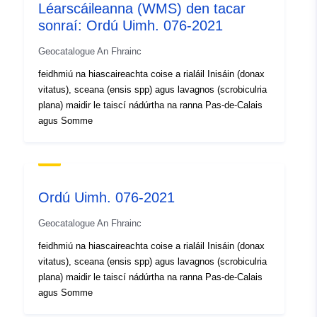
Léarscáileanna (WMS) den tacar
Clóscríobh:
Acmhainn:
sonraí: Ordú Uimh. 076-2021
http://inspire.ec.europa.eu/metadat
codelist/ResourceType/services
Geocatalogue An Fhrainc
feidhmiú na hiascaireachta coise a rialáil Inisáin (donax
vitatus), sceana (ensis spp) agus lavagnos (scrobiculria
plana) maidir le taiscí nádúrtha na ranna Pas-de-Calais
agus Somme
Ordú Uimh. 076-2021
Geocatalogue An Fhrainc
feidhmiú na hiascaireachta coise a rialáil Inisáin (donax
vitatus), sceana (ensis spp) agus lavagnos (scrobiculria
plana) maidir le taiscí nádúrtha na ranna Pas-de-Calais
agus Somme