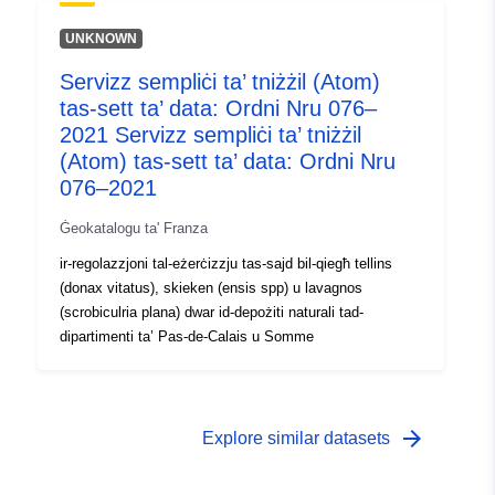
UNKNOWN
Servizz sempliċi ta’ tniżżil (Atom)
tas-sett ta’ data: Ordni Nru 076–
2021 Servizz sempliċi ta’ tniżżil
(Atom) tas-sett ta’ data: Ordni Nru
076–2021
Ġeokatalogu ta' Franza
ir-regolazzjoni tal-eżerċizzju tas-sajd bil-qiegħ tellins
(donax vitatus), skieken (ensis spp) u lavagnos
(scrobiculria plana) dwar id-depożiti naturali tad-
dipartimenti ta’ Pas-de-Calais u Somme
arrow_forward
Explore similar datasets