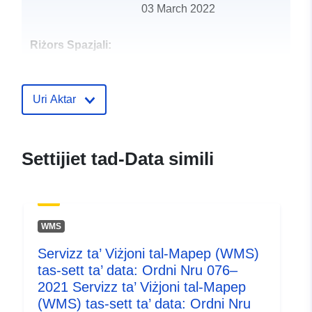
03 March 2022
Riżors Spazjali:
Identifikaturi:
http://catalogue.geo-
ide.developpement-
Uri Aktar
durable.gouv.fr/service/fr-
120066022-wxs-6101078d-
0ede-4d4e-9ce7-
Settijiet tad-Data simili
11f6ea666b9e
uriRef:
http://data.europa.eu/88u/dataset/fr
120066022-srv-8e729bb6-ea3e-
WMS
4d50-98e3-8dbd218b8c57
Servizz ta’ Viżjoni tal-Mapep (WMS)
Tip:
Riżorsa:
tas-sett ta’ data: Ordni Nru 076–
http://inspire.ec.europa.eu/metadat
2021 Servizz ta’ Viżjoni tal-Mapep
codelist/ResourceType/services
(WMS) tas-sett ta’ data: Ordni Nru