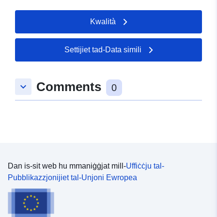
Kwalità
Settijiet tad-Data simili
Comments
keyboard_arrow_down
0
Dan is-sit web hu mmaniġġjat mill-
Uffiċċju tal-
Pubblikazzjonijiet tal-Unjoni Ewropea