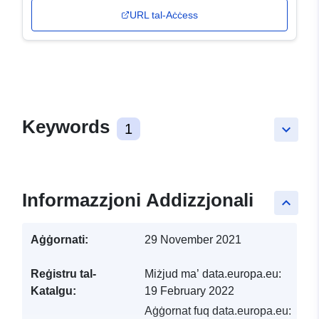
URL tal-Aċċess
Keywords
1
keyboard_arrow_down
Informazzjoni Addizzjonali
keyboard_arrow_up
Aġġornati:
29 November 2021
Reġistru tal-
Miżjud ma’ data.europa.eu:
Katalgu:
19 February 2022
Aġġornat fuq data.europa.eu: