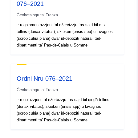
076–2021
Ġeokatalogu ta' Franza
ir-regolamentazzjoni tal-eżerċizzju tas-sajd bil-mixi
tellins (donax vitatus), skieken (ensis spp) u lavagnos
(scrobiculria plana) dwar id-depożiti naturali tad-
dipartimenti ta’ Pas-de-Calais u Somme
Ordni Nru 076–2021
Ġeokatalogu ta' Franza
ir-regolazzjoni tal-eżerċizzju tas-sajd bil-qiegħ tellins
(donax vitatus), skieken (ensis spp) u lavagnos
(scrobiculria plana) dwar id-depożiti naturali tad-
dipartimenti ta’ Pas-de-Calais u Somme