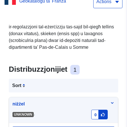
Ġeokatalogu ta' Franza
tas-Sett ta’ Data (WFS):
Actions
Ordni Nru 076–2021
ir-regolazzjoni tal-eżerċizzju tas-sajd bil-qiegħ tellins
(donax vitatus), skieken (ensis spp) u lavagnos
(scrobiculria plana) dwar id-depożiti naturali tad-
dipartimenti ta’ Pas-de-Calais u Somme
Distribuzzjonijiet
1
Sort
niżżel
-
UNKNOWN
0