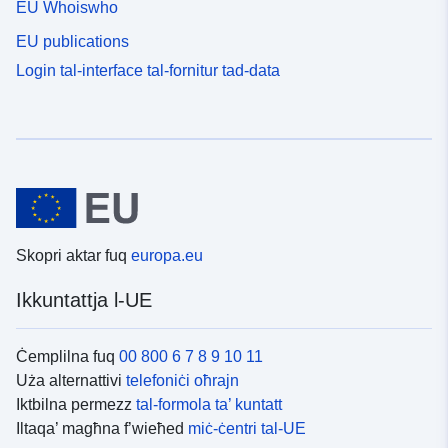
EU Whoiswho
EU publications
Login tal-interface tal-fornitur tad-data
Skopri aktar fuq
europa.eu
Ikkuntattja l-UE
Ċemplilna fuq
00 800 6 7 8 9 10 11
Uża alternattivi
telefoniċi oħrajn
Iktbilna permezz
tal-formola ta’ kuntatt
Iltaqa’ magħna f’wieħed
miċ-ċentri tal-UE