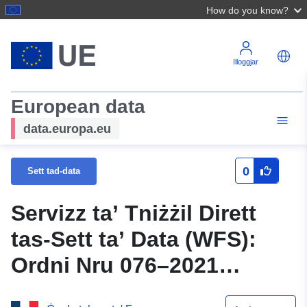
How do you know?
Illoggjar
European data
data.europa.eu
0
Sett tad-data
Servizz ta’ Tniżżil Dirett
tas-Sett ta’ Data (WFS):
Ordni Nru 076–2021
Servizz ta’ Tniżżil Dirett