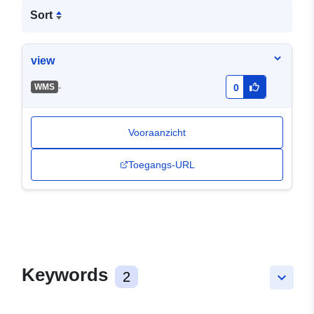
Sort
view
-
WMS
0
Vooraanzicht
Toegangs-URL
Keywords
2
keyboard_arrow_down