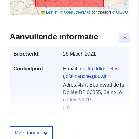
Leaflet
|
©
OpenStreetMap
contributors ©
GISCO
Aanvullende informatie
keyboard_arrow_up
Bijgewerkt:
26 March 2021
Contactpunt:
E-mail:
mailto:ddtm-setris-
gc@manche.gouv.fr
Adres:
477, Boulevard de la
Dollée BP 60355, Saint-Lô
cedex, 50015
URL:
http://www.manche.gouv.fr/
Catalogusregister
Toegevoegd aan data.europa.eu:
Meer tonen