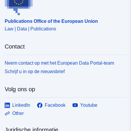
Identificatoren:
http://descartes-dev.cete-
mediterranee.i2/service/fr-
120066022-wxs-ff5f1f71-
Publications Office of the European Union
4c22-406c-a9d6-
e04e0f94a4f2
Law | Data | Publications
uriRef:
http://data.europa.eu/88u/dataset/fr
Contact
120066022-srv-8ebb3c45-4f83-
4cb5-9525-77a942876c5a
Neem contact op met het European Data Portal-team
Soort:
Bron:
Schrijf u in op de nieuwsbrief
http://inspire.ec.europa.eu/metadat
codelist/ResourceType/services
Volg ons op
LinkedIn
Facebook
Youtube
Other
Juridische informatie