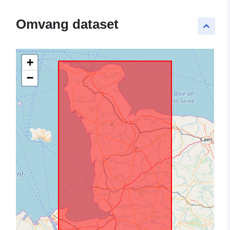
Omvang dataset
keyboard_arrow_up
+
−