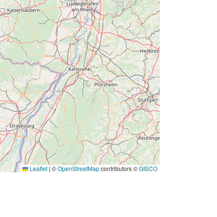
Leaflet
|
©
OpenStreetMap
contributors ©
GISCO