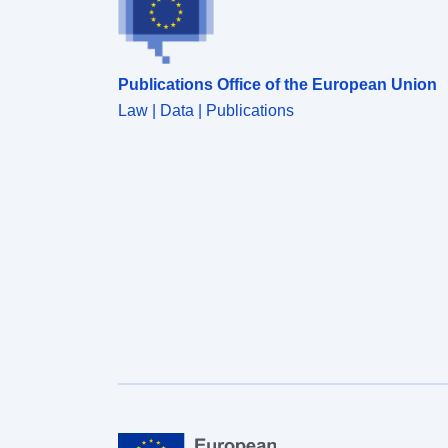
paredes de vedação ou substituí-las por grades, de
remover plantações irritantes, de reduzir e manter o
terreno e qualquer superestrutura para um nível ao
nível mais igual estabelecido pelo plano de
Publications Office of the European Union
desalfandegamento acima referido, • proibição
Law | Data | Publications
absoluta de construir, colocar cercas, encher,
plantar e fazer quaisquer instalações acima do nível
estabelecido pelo plano de desalfandegamento. O
gerador de uma servidão pública é uma entidade
geográfica cuja natureza ou função induziu, por
força de regulamentos, restrições à forma como a
terra é ocupada na terra circundante. O
desaparecimento ou destruição no local do gerador
não resulta na remoção do(s) servidão(s)
associado(s). Apenas um novo ato de anulação ou
revogação pela autoridade competente pode
legalmente eliminar os efeitos da ou das facilidades
em causa.