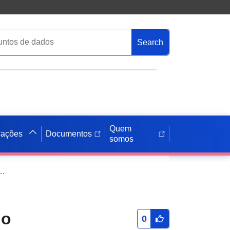
Search
Quem
cações
Documentos
somos
conjunto de dados: SUP T1 — Servidões ferroviárias em Meurthe-et-Moselle
do
0