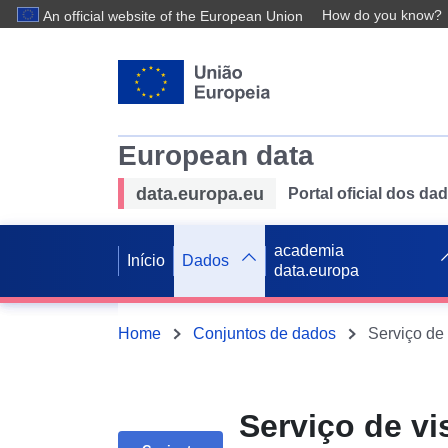
How do you know?
An official website of the European Union
European data
data.europa.eu
Portal oficial dos d
academia
Início
Dados
data.europa
Home
Conjuntos de dados
Serviço de v