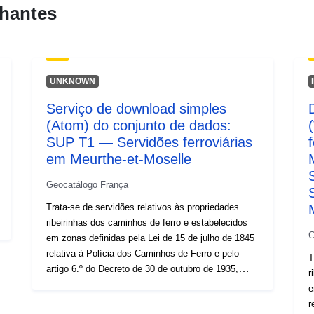
hantes
UNKNOWN
Serviço de download simples
(Atom) do conjunto de dados:
SUP T1 — Servidões ferroviárias
em Meurthe-et-Moselle
Geocatálogo França
Trata-se de servidões relativos às propriedades
ribeirinhas dos caminhos de ferro e estabelecidos
G
em zonas definidas pela Lei de 15 de julho de 1845
relativa à Polícia dos Caminhos de Ferro e pelo
T
artigo 6.º do Decreto de 30 de outubro de 1935,
r
alterado, que cria servidões de visibilidade nas vias
e
públicas, nomeadamente: — proibição de
r