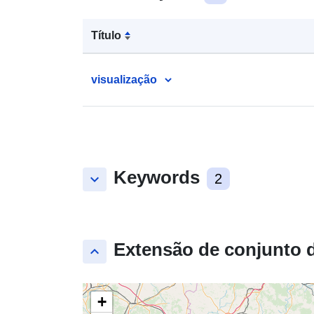
Título
visualização
Keywords
keyboard_arrow_down
2
Extensão de conjunto 
keyboard_arrow_up
+