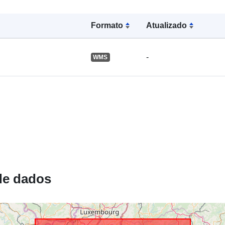
Recurso
Formato
Atualizado
espacial:
-
WMS
Identificador
uriRef:
Tipo:
de dados