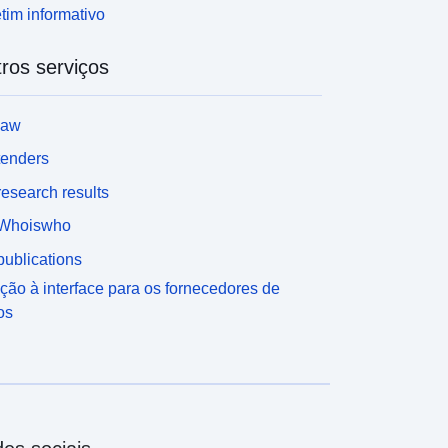
tim informativo
érrea (artigo 6.º do Decreto-Lei de 30 de outubro de
935 e art. R. 114-6 do Código da Estrada),
ros serviços
ervidões definidas por um plano de autorização
laborado pela autoridade gestora da autoestrada e
ue podem incluir, consoante o caso, nos termos do
law
rtigo 2.º do decreto: • a obrigação de remover
aredes de vedação ou substituí-las por grades, de
tenders
emover plantações irritantes, de reduzir e manter o
esearch results
erreno e qualquer superestrutura para um nível ao
ível mais igual estabelecido pelo plano de
Whoiswho
esalfandegamento acima referido, • proibição
ublications
bsoluta de construir, colocar cercas, encher,
lantar e fazer quaisquer instalações acima do nível
ção à interface para os fornecedores de
stabelecido pelo plano de desalfandegamento. O
os
erador de uma servidão pública é uma entidade
eográfica cuja natureza ou função induziu, por
orça de regulamentos, restrições à forma como a
erra é ocupada na terra circundante. O
esaparecimento ou destruição no local do gerador
ão resulta na remoção do(s) servidão(s)