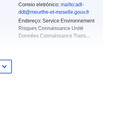
Correio eletrónico:
mailto:adl-
ddt@meurthe-et-moselle.gouv.fr
Endereço:
Service Environnement
Risques Connaissance Unité
Données Connaissance Trans...
Acrescentado à data.europa.eu:
18
December 2021
Atualizado em data.europa.eu:
01
October 2022
Coordenadas:
[ [ 5.42598867,
48.35004044 ], [ 5.42598867,
49.56255341 ], [ 7.12316418,
49.56255341 ], [ 7.12316418,
48.35004044 ], [ 5.42598867,
48.35004044 ] ]
Tipo:
Polygon