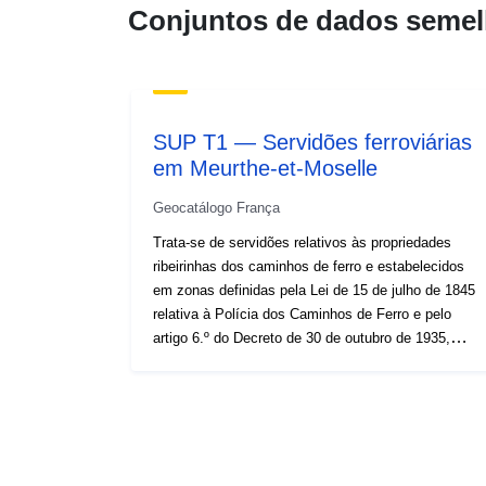
Conjuntos de dados semel
SUP T1 — Servidões ferroviárias
em Meurthe-et-Moselle
Geocatálogo França
Trata-se de servidões relativos às propriedades
ribeirinhas dos caminhos de ferro e estabelecidos
em zonas definidas pela Lei de 15 de julho de 1845
relativa à Polícia dos Caminhos de Ferro e pelo
artigo 6.º do Decreto de 30 de outubro de 1935,
alterado, que cria servidões de visibilidade nas vias
públicas, nomeadamente: — proibição de
construção de qualquer construção, com exceção
de um muro, a uma distância de dois metros de
uma via férrea (artigo 5.º da Lei de 15 de julho de
1845), — proibição de escavações, sem