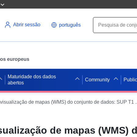
Abrir sessão
português
ados europeus
Maturidade dos dados
Community
Publi
abertos
Serviço de visualização de mapas (WMS) do 
isualização de mapas (WMS) 