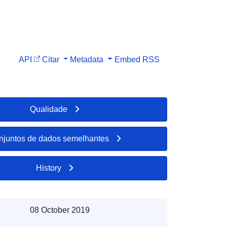
API
Citar
Metadata
Embed
RSS
Qualidade
njuntos de dados semelhantes
History
08 October 2019