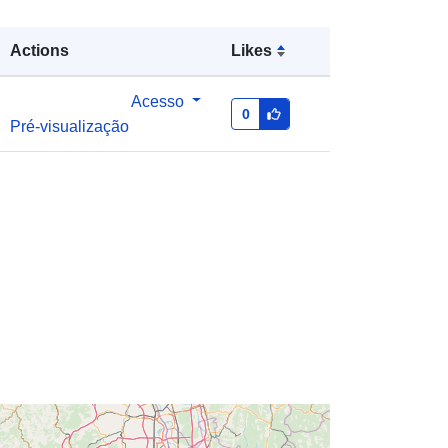
Actions
Likes
Acesso
0
es:
http://descartes-dev.cete-
Pré-visualização
mediterranee.i2/service/fr-
120066022-wxs-0cba4112-595e-
4aa6-9539-c0e1e7ed0047
http://data.europa.eu/88u/dataset/fr-
120066022-srv-8ec50b88-c18a-
433a-9738-95751226c6cc
Recurso:
http://inspire.ec.europa.eu/metadata-
codelist/ResourceType/services