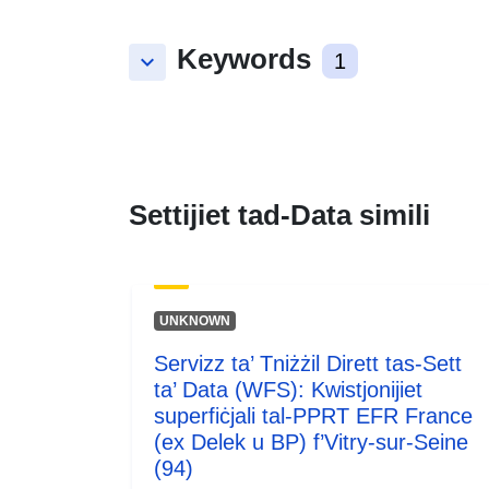
Keywords
keyboard_arrow_down
1
Settijiet tad-Data simili
UNKNOWN
Servizz ta’ Tniżżil Dirett tas-Sett
ta’ Data (WFS): Kwistjonijiet
superfiċjali tal-PPRT EFR France
(ex Delek u BP) f’Vitry-sur-Seine
(94)