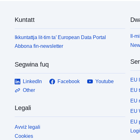
m
kwistjonijiet huma kkalkulati mill-ġdid kif meħtieġ
b’sorsi ta’ data aġġornati.
Kuntatt
Dw
Il-mi
Ikkuntattja lit-tim ta’ European Data Portal
News
Abbona fin-newsletter
Ser
Segwina fuq
EU 
LinkedIn
Facebook
Youtube
EU 
Other
EU r
Legali
EU 
EU p
Avviż legali
Logi
Cookies