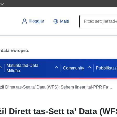
Illoggjar
Malti
ad-data Ewropea.
Maturità tad-Data
Community
Pubblikazzj
Miftuħa
Servizz ta’ Tniżżil Dirett tas-Sett ta’ Data (WFS): Sehem lineari tal-PPR Falaises Picardes Servizz ta’ Tniżżil Dirett tas-Sett ta’ Data (WFS): Sehem lineari tal-PPR Falaises Picardes
żil Dirett tas-Sett ta’ Data (WF