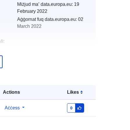
Miżjud ma’ data.europa.eu:
19
February 2022
Aġġornat fuq data.europa.eu:
02
March 2022
li:
http://descartes-dev.cete-
mediterranee.i2/service/fr-
120066022-wxs-c8a9bfc8-16aa-
4578-b080-9b903854cbb9
http://data.europa.eu/88u/dataset/fr-
Actions
Likes
120066022-srv-8ef323e1-c565-
4eb4-a0ea-64f3b1fa05c4
Aċċess
0
Riżorsa:
http://inspire.ec.europa.eu/metadata-