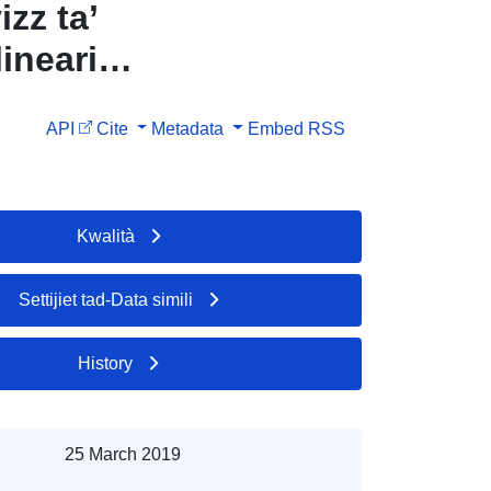
zz ta’
lineari
API
Cite
Metadata
Embed
RSS
Kwalità
Settijiet tad-Data simili
History
25 March 2019