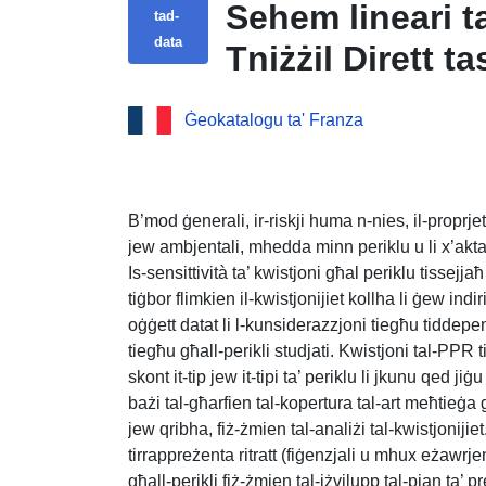
Sehem lineari t
tad-
data
Tniżżil Dirett t
tal-PPR Falaise
Ġeokatalogu ta' Franza
B’mod ġenerali, ir-riskji huma n-nies, il-proprjetà, 
jew ambjentali, mhedda minn periklu u li x’akta
Is-sensittività ta’ kwistjoni għal periklu tissejjaħ
tiġbor flimkien il-kwistjonijiet kollha li ġew indi
oġġett datat li l-kunsiderazzjoni tiegħu tiddepe
tiegħu għall-perikli studjati. Kwistjoni tal-PPR t
skont it-tip jew it-tipi ta’ periklu li jkunu qed ji
bażi tal-għarfien tal-kopertura tal-art meħtieġa 
jew qribha, fiż-żmien tal-analiżi tal-kwistjonijiet
tirrappreżenta ritratt (fiġenzjali u mhux eżawrjen
għall-perikli fiż-żmien tal-iżvilupp tal-pjan ta’ p