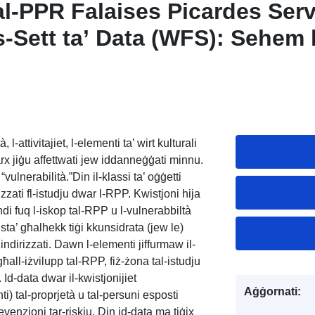
al-PPR Falaises Picardes Servi
as-Sett ta’ Data (WFS): Sehem 
s Picardes
l-attivitajiet, l-elementi ta’ wirt kulturali
rx jiġu affettwati jew iddanneġġati minnu.
 “vulnerabilità.”Din il-klassi ta’ oġġetti
rizzati fl-istudju dwar l-RPP. Kwistjoni hija
ndi fuq l-iskop tal-RPP u l-vulnerabbiltà
ista’ għalhekk tiġi kkunsidrata (jew le)
ġu indirizzati. Dawn l-elementi jiffurmaw il-
għall-iżvilupp tal-RPP, fiż-żona tal-istudju
. Id-data dwar il-kwistjonijiet
Aġġornati:
ti) tal-proprjetà u tal-persuni esposti
revenzjoni tar-riskju. Din id-data ma tiġix