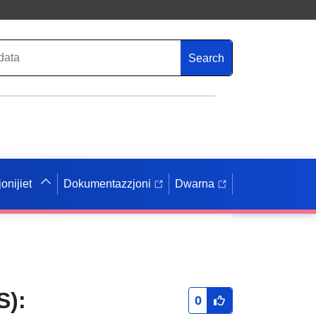
Search
onijiet
Dokumentazzjoni
Dwarna
S):
0