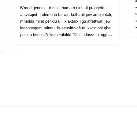
B
l
B’mod ġenerali, ir-riskji huma n-nies, il-proprjetà, l-
a
attivitajiet, l-elementi ta’ wirt kulturali jew ambjentali,
a
mhedda minn periklu u li x’aktarx jiġu affettwati jew
‘
iddanneġġati minnu. Is-sensittività ta’ kwistjoni għal
D
periklu tissejjaħ “vulnerabilità.”Din il-klassi ta’ oġġetti
k
tiġbor flimkien il-kwistjonijiet kollha li ġew indirizzati
o
fl-istudju dwar l-RPP. Kwistjoni hija oġġett datat li l-
f
kunsiderazzjoni tiegħu tiddependi fuq l-iskop tal-
p
RPP u l-vulnerabbiltà tiegħu għall-perikli studjati.
k
Kwistjoni tal-PPR tista’ għalhekk tiġi kkunsidrata
j
(jew le) skont it-tip jew it-tipi ta’ periklu li jkunu qed
i
jiġu indirizzati. Dawn l-elementi jiffurmaw il-bażi tal-
g
għarfien tal-kopertura tal-art meħtieġa għall-iżvilupp
f
tal-RPP, fiż-żona tal-istudju jew qribha, fiż-żmien tal-
k
analiżi tal-kwistjonijiet. Id-data dwar il-kwistjonijiet
e
tirrappreżenta ritratt (fiġenzjali u mhux eżawrjenti)
p
tal-proprjetà u tal-persuni esposti għall-perikli fiż-
t
żmien tal-iżvilupp tal-pjan ta’ prevenzjoni tar-riskju.
a
Din id-data ma tiġix aġġornata wara l-approvazzjoni
m
tal-RPP. Fil-prattika dawn ma għadhomx jintużaw: il-