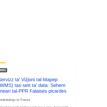
codelist/SpatialDataServiceType/do
wnlo...
WMS
Servizz ta’ Viżjoni tal-Mapep
(WMS) tas-sett ta’ data: Sehem
lineari tal-PPR Falaises picardes
eokatalogu ta' Franza