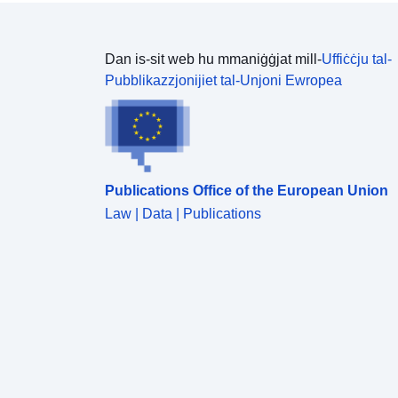
tal-RPP. Fil-prattika dawn ma għadhomx jintużaw: il-
kwistjonijiet huma kkalkulati mill-ġdid kif meħtieġ
b’sorsi ta’ data aġġornati.
Dan is-sit web hu mmaniġġjat mill-
Uffiċċju tal-
Pubblikazzjonijiet tal-Unjoni Ewropea
Publications Office of the European Union
Law | Data | Publications