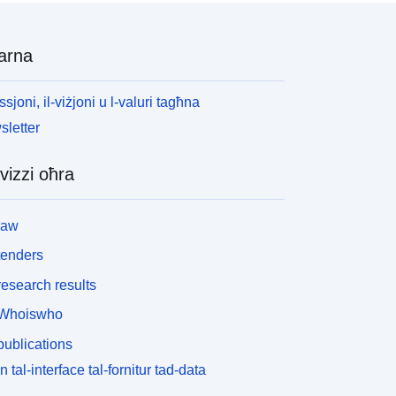
ill-ġdid kif meħtieġ b’sorsi ta’ data aġġornati.
arna
ssjoni, il-viżjoni u l-valuri tagħna
letter
vizzi oħra
law
tenders
esearch results
Whoiswho
ublications
n tal-interface tal-fornitur tad-data