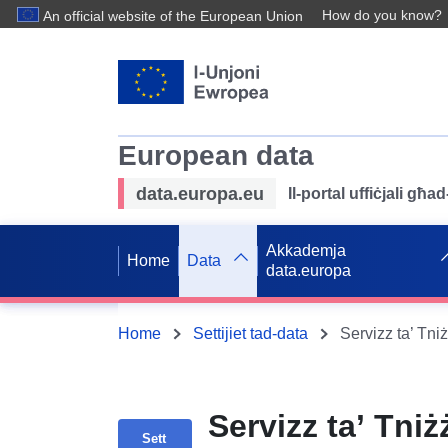
How do you know?
An official website of the European Union
European data
data.europa.eu
Il-portal uffiċjali għ
Akkademja
Home
Data
data.europa
Home
Settijiet tad-data
Servizz ta’ Tniż
Sett