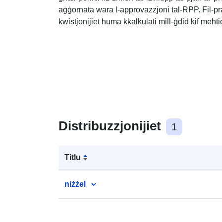
aġġornata wara l-approvazzjoni tal-RPP. Fil-p
kwistjonijiet huma kkalkulati mill-ġdid kif meħti
Distribuzzjonijiet
1
Titlu
niżżel