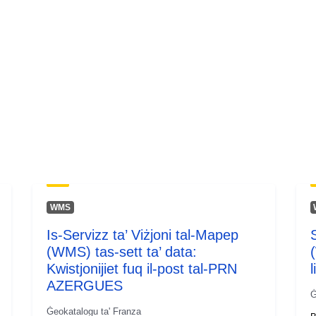
WMS
Is-Servizz ta’ Viżjoni tal-Mapep
(WMS) tas-sett ta’ data:
Kwistjonijiet fuq il-post tal-PRN
AZERGUES
Ġ
Ġeokatalogu ta' Franza