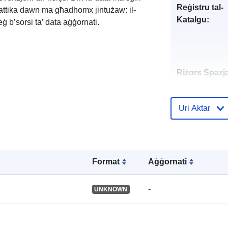
Reġistru tal-
rattika dawn ma għadhomx jintużaw: il-
Katalgu:
eġ b’sorsi ta’ data aġġornati.
Riżors Spazja
Identifikaturi:
Uri Aktar
uriRef:
Format
Aġġornati
-
UNKNOWN
Tip: