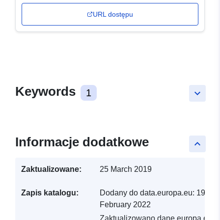
URL dostępu
Keywords
1
keyboard_arrow_down
Informacje dodatkowe
keyboard_arrow_up
Zaktualizowane:
25 March 2019
Zapis katalogu:
Dodany do data.europa.eu:
19
February 2022
Zaktualizowano dane.europa.eu: