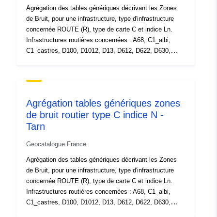
Agrégation des tables génériques décrivant les Zones
de Bruit, pour une infrastructure, type d'infrastructure
concernée ROUTE (R), type de carte C et indice Ln.
Infrastructures routières concernées : A68, C1_albi,
C1_castres, D100, D1012, D13, D612, D622, D630,
D631, D69, D800, D81, D84, D87, D88, D912, D926,
D968, D988, D999A, D999, N112, N126, N88 Cartes de
dépassement des valeurs limites (ou cartes de "type c")
cartes à réaliser dans le cadre des CBS en application
Agrégation tables génériques zones
de l’article 3-II-1°-c du décret du 24 mars 2006. Il s’agit
de bruit routier type C indice N -
de deux cartes représentant pour l’année
Tarn
d’établissement des cartes les zones où les valeurs
limites en Ln sont dépassées. Ln indicateur de niveau
Geocatalogue France
sonore pour la période nocturne (22h-6h). Agrégation
obtenue par le plugin QGIS MIZOGEO mis à disposition
Agrégation des tables génériques décrivant les Zones
par le CEREMA. Source des données par infrastructures
de Bruit, pour une infrastructure, type d'infrastructure
: CEREMA.
concernée ROUTE (R), type de carte C et indice Ln.
Infrastructures routières concernées : A68, C1_albi,
C1_castres, D100, D1012, D13, D612, D622, D630,
D631, D69, D800, D81, D84, D87, D88, D912, D926,