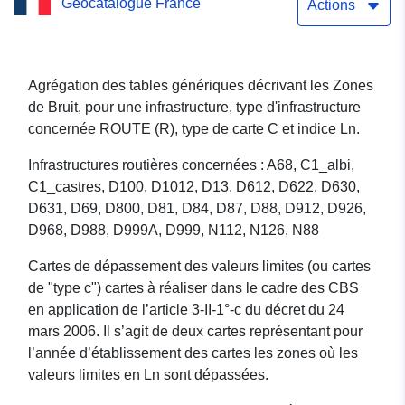
Geocatalogue France
de bruit routier type C
Actions
indice N - Tarn
Agrégation des tables génériques décrivant les Zones
de Bruit, pour une infrastructure, type d'infrastructure
concernée ROUTE (R), type de carte C et indice Ln.
Infrastructures routières concernées : A68, C1_albi,
C1_castres, D100, D1012, D13, D612, D622, D630,
D631, D69, D800, D81, D84, D87, D88, D912, D926,
D968, D988, D999A, D999, N112, N126, N88
Cartes de dépassement des valeurs limites (ou cartes
de "type c") cartes à réaliser dans le cadre des CBS
en application de l’article 3-II-1°-c du décret du 24
mars 2006. Il s’agit de deux cartes représentant pour
l’année d’établissement des cartes les zones où les
valeurs limites en Ln sont dépassées.