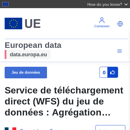
How do you know?
Connexion
European data
data.europa.eu
0
Jeu de données
Service de téléchargement
direct (WFS) du jeu de
données : Agrégation
tables génériques zones