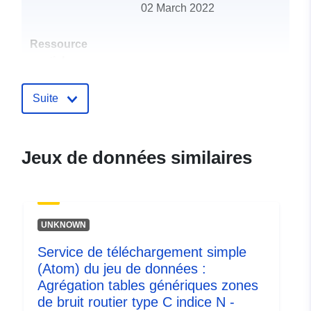
02 March 2022
Ressource
spatiale:
Identificateurs:
http://catalogue.geo-
Suite
ide.developpement-
durable.gouv.fr/service/fr-
120066022-wxs-a1b86e4d-
Jeux de données similaires
9fe5-433d-ba80-
707e56f9deb4
uriRef:
http://data.europa.eu/88u/dataset/fr
UNKNOWN
120066022-srv-8f4d4f1e-5604-
456b-8715-e0c8a8d6225c
Service de téléchargement simple
(Atom) du jeu de données :
Type:
Ressource:
Agrégation tables génériques zones
http://inspire.ec.europa.eu/metadat
de bruit routier type C indice N -
codelist/SpatialDataServiceType/d