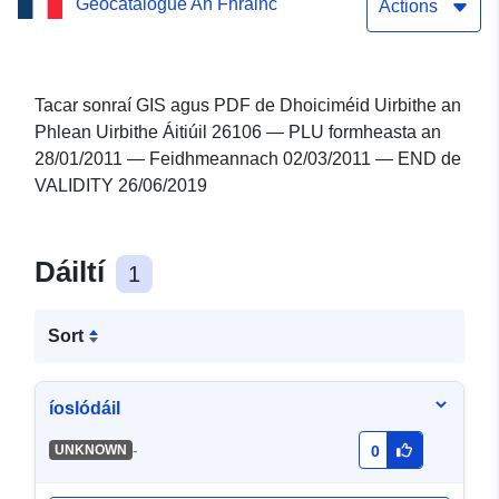
Geocatalogue An Fhrainc
28/01/2011 — FIN OF
Actions
VALIDITY 26/06/2019
Tacar sonraí GIS agus PDF de Dhoiciméid Uirbithe an
Phlean Uirbithe Áitiúil 26106 — PLU formheasta an
28/01/2011 — Feidhmeannach 02/03/2011 — END de
VALIDITY 26/06/2019
Dáiltí
1
Sort
íoslódáil
-
UNKNOWN
0