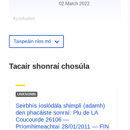
02 March 2022
Acmhainn
Spásúil:
Aitheantóirí:
http://catalogue.geo-
Taispeáin níos mó
ide.developpement-
durable.gouv.fr/service/fr-
120066022-wxs-8d95fc87-
Tacair shonraí chosúla
5b66-4408-9810-
d3c71af2c5b8
uriRef:
http://data.europa.eu/88u/dataset/fr
UNKNOWN
120066022-srv-8f7b8968-6e11-
41fd-9f28-b035d6bceb1f
Seirbhís íoslódála shimplí (adamh)
den phacáiste sonraí: Plu de LA
Clóscríobh:
Acmhainn:
Coucourde 26106 —
http://inspire.ec.europa.eu/metadat
Príomhimeachtaí 28/01/2011 — FIN