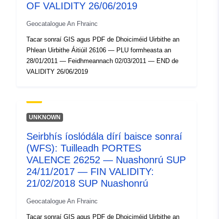
codelist/ResourceType/services
OF VALIDITY 26/06/2019
Geocatalogue An Fhrainc
Tacar sonraí GIS agus PDF de Dhoiciméid Uirbithe an
Phlean Uirbithe Áitiúil 26106 — PLU formheasta an
28/01/2011 — Feidhmeannach 02/03/2011 — END de
VALIDITY 26/06/2019
UNKNOWN
Seirbhís íoslódála dírí baisce sonraí
(WFS): Tuilleadh PORTES
VALENCE 26252 — Nuashonrú SUP
24/11/2017 — FIN VALIDITY:
21/02/2018 SUP Nuashonrú
Geocatalogue An Fhrainc
Tacar sonraí GIS agus PDF de Dhoiciméid Uirbithe an