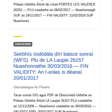
Phlean Uirbithe Áitiúil de chuid PORTES LES VALENCE
26252 — PLU ceadaithe an 06/02/2017 — Nuashonraigh
SUP an 24/11/2017 — FIN VALIDITY: 21/02/2018 SUP
Nuashonrú
UNKNOWN
Seirbhís íoslódála dírí baisce sonraí
(WFS): Plu de LA Laupie 26157
Nuashonraithe 30/03/2016 — FIN
VALIDITY: An t-eolas is déanaí
20/01/2017
Geocatalogue An Fhrainc
Tacar sonraí GIS agus PDF de Dhoiciméid Uirbithe an
Phlean Uirbithe Áitiúil LA Laupie 26157 PLU ceadaithe
an 12/11/2008 — Nuashonrú ceadaithe an 30/03/2016 —
VALIDITY END: 20/01/2017 SUP Nuashonrú