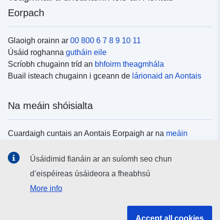
Eorpach
Glaoigh orainn ar
00 800 6 7 8 9 10 11
Úsáid roghanna
gutháin eile
Scríobh chugainn tríd an
bhfoirm theagmhála
Buail isteach chugainn i gceann de
lárionaid an Aontais
Na meáin shóisialta
Cuardaigh cuntais an Aontais Eorpaigh ar na
meáin
shóisialta
Úsáidimid fianáin ar an suíomh seo chun
d’eispéireas úsáideora a fheabhsú
Institiúidí agus comhlachtaí an Aontais
More info
Eorpaigh
Accept all cookies