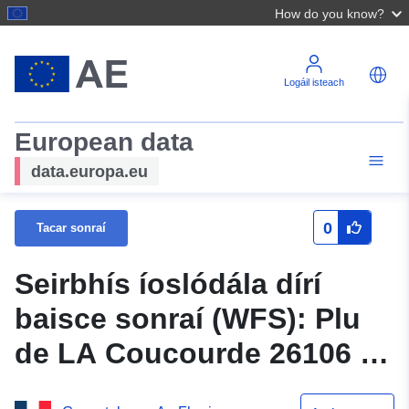
How do you know?
Logáil isteach
European data
data.europa.eu
0
Tacar sonraí
Seirbhís íoslódála dírí
baisce sonraí (WFS): Plu
de LA Coucourde 26106 —
Príomhimeachtaí