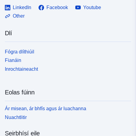
LinkedIn
Facebook
Youtube
Other
Dlí
Fógra dlíthiúil
Fianáin
Inrochtaineacht
Eolas fúinn
Ár misean, ár bhfís agus ár luachanna
Nuachtlitir
Seirbhísí eile