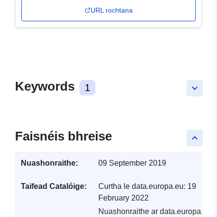
URL rochtana
Keywords
1
keyboard_arrow_down
Faisnéis bhreise
keyboard_arrow_up
Nuashonraithe:
09 September 2019
Taifead Catalóige:
Curtha le data.europa.eu:
19
February 2022
Nuashonraithe ar data.europa.eu: