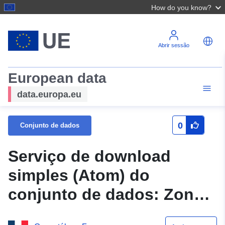
How do you know?
Abrir sessão
European data
data.europa.eu
0
Conjunto de dados
Serviço de download
simples (Atom) do
conjunto de dados: Zona
de perigo PPRI das bacias