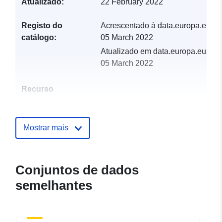
Atualizado:
22 February 2022
Registo do
Acrescentado à data.europa.eu:
catálogo:
05 March 2022
Atualizado em data.europa.eu:
05 March 2022
Recurso
espacial:
Identificadores:
http://catalogue.geo-
Mostrar mais
ide.developpement-
durable.gouv.fr/service/fr-
120066022-atom-adbbc3e9-
Conjuntos de dados
77b4-46fe-a7b0-
semelhantes
cdec8edb5c36
uriRef:
http://data.europa.eu/88u/dataset/fr
120066022-srv-8f92c5b0-8609-