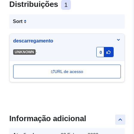
Distribuições
1
Sort
descarregamento
-
UNKNOWN
0
URL de acesso
Informação adicional
keyboard_arrow_up