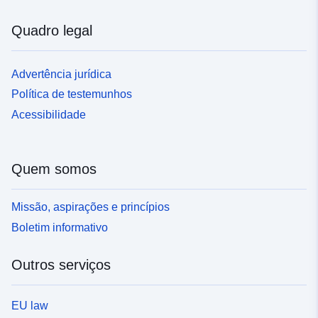
com o nível de perigo. A atribuição de um nível de
perigo num determinado ponto do território tem em conta
Quadro legal
a probabilidade de ocorrência do fenómeno perigoso e o
seu grau de intensidade. Todas as zonas de perigo
indicadas no mapa de perigos estão incluídas. As zonas
Advertência jurídica
protegidas por estruturas de proteção devem estar
Política de testemunhos
representadas (eventualmente de uma forma
específica), uma vez que são sempre consideradas
Acessibilidade
sujeitas a perigo (caso de rutura ou de inadequação da
estrutura). As zonas perigosas podem ser descritas
como dados desenvolvidos, na medida em que resultem
Quem somos
de uma síntese utilizando múltiplas fontes de dados de
perigo calculados, modelizados ou observados. Estes
Missão, aspirações e princípios
dados de origem não são abrangidos por esta classe de
objetos, mas por outra norma que trata do conhecimento
Boletim informativo
dos perigos.
Outros serviços
EU law