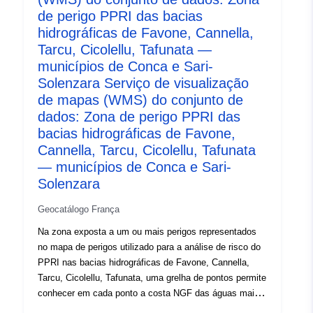
08/11/2001.Esta revisão reúne o 2 PPRI numa só. O
de perigo PPRI das bacias
método de avaliação é específico para cada tipo de
hidrográficas de Favone, Cannella,
perigo. Leva à delimitação de um conjunto de áreas no
Tarcu, Cicolellu, Tafunata —
perímetro do estudo constituindo um zoneamento
municípios de Conca e Sari-
graduado de acordo com o nível de perigo.A atribuição
Solenzara Serviço de visualização
de um nível de perigo num determinado ponto do
de mapas (WMS) do conjunto de
território tem em conta a probabilidade de ocorrência do
dados: Zona de perigo PPRI das
fenómeno perigoso e o seu grau de intensidade. Todas
bacias hidrográficas de Favone,
as zonas de perigo indicadas no mapa de perigos estão
Cannella, Tarcu, Cicolellu, Tafunata
incluídas. As zonas protegidas por estruturas de
— municípios de Conca e Sari-
proteção devem estar representadas (eventualmente de
Solenzara
uma forma específica), uma vez que são sempre
consideradas sujeitas a perigo (caso de rutura ou de
Geocatálogo França
inadequação da estrutura). As zonas perigosas podem
ser descritas como dados desenvolvidos, na medida em
Na zona exposta a um ou mais perigos representados
que resultem de uma síntese utilizando múltiplas fontes
no mapa de perigos utilizado para a análise de risco do
de dados de perigo calculados, modelizados ou
PPRI nas bacias hidrográficas de Favone, Cannella,
observados. Estes dados de origem não são abrangidos
Tarcu, Cicolellu, Tafunata, uma grelha de pontos permite
por esta classe de objetos, mas por outra norma que
conhecer em cada ponto a costa NGF das águas mais
trata do conhecimento dos perigos.
altas para a inundação de referência. O mapa de perigos