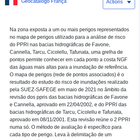
Geocatálogo França
hidrográficas de Favone,
Actions
Cannella, Tarcu, Cicolellu,
Tafunata — municípios de
Na zona exposta a um ou mais perigos representados
no mapa de perigos utilizado para a análise de risco
Conca e Sari-Solenzara
do PPRI nas bacias hidrográficas de Favone,
Cannella, Tarcu, Cicolellu, Tafunata, uma grelha de
pontos permite conhecer em cada ponto a costa NGF
das águas mais altas para a inundação de referência.
O mapa de perigos (rede de pontos associados) é o
resultado do estudo do risco de inundações realizado
pela SUEZ-SAFEGE em maio de 2021 no âmbito da
revisão dos ppris das bacias hidrográficas de Favone
e Cannella, aprovado em 22/04/2002, e do PPRI das
bacias hidrográficas de Tarcu, Cicolellu e Tafunata,
aprovado em 08/11/2001. Esta revisão reúne o 2 PPRI
numa só. O método de avaliação é específico para
cada tipo de perigo. Leva à delimitação de um