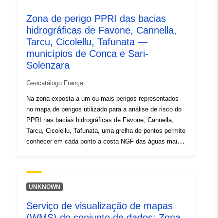
4e6e-af65-93f58d100e48
Zona de perigo PPRI das bacias
hidrográficas de Favone, Cannella,
Tipo:
Recurso:
Tarcu, Cicolellu, Tafunata —
http://inspire.ec.europa.eu/metadat
municípios de Conca e Sari-
codelist/SpatialDataServiceType/d
Solenzara
Geocatálogo França
Na zona exposta a um ou mais perigos representados
no mapa de perigos utilizado para a análise de risco do
PPRI nas bacias hidrográficas de Favone, Cannella,
Tarcu, Cicolellu, Tafunata, uma grelha de pontos permite
conhecer em cada ponto a costa NGF das águas mais
altas para a inundação de referência. O mapa de perigos
(rede de pontos associados) é o resultado do estudo do
risco de inundações realizado pela SUEZ-SAFEGE em
maio de 2021 no âmbito da revisão dos ppris das bacias
UNKNOWN
hidrográficas de Favone e Cannella, aprovado em
Serviço de visualização de mapas
22/04/2002, e do PPRI das bacias hidrográficas de
(WMS) do conjunto de dados: Zona
Tarcu, Cicolellu e Tafunata, aprovado em