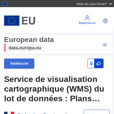
How do you know?
Bejelentkezés
European data
data.europa.eu
0
Adatkészlet
Service de visualisation
cartographique (WMS) du
lot de données : Plans
locaux d'urbanisme et