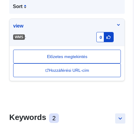
Sort
view
-
WMS
0
Előzetes megtekintés
Hozzáférési URL-cím
Keywords
2
keyboard_arrow_down