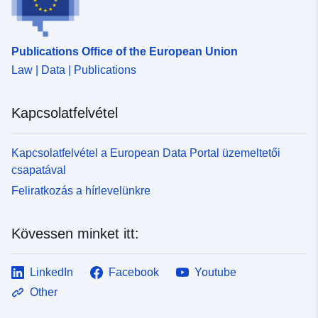
120066022-wxs-0f8e2b67-
e578-4f72-94cc-
185be0aecb74
Publications Office of the European Union
uriRef:
http://data.europa.eu/88u/dataset/fr
Law | Data | Publications
120066022-srv-8f99b78d-5a97-
4a14-b241-dfe6387d0463
Kapcsolatfelvétel
Típus:
Erőforrás:
Kapcsolatfelvétel a European Data Portal üzemeltetői
http://inspire.ec.europa.eu/metadat
csapatával
codelist/SpatialDataServiceType/
Feliratkozás a hírlevelünkre
Kövessen minket itt:
LinkedIn
Facebook
Youtube
Other