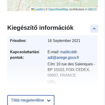
Leaflet
|
©
OpenStreetMap
contributors ©
GISCO
Kiegészítő információk
keyboard_arrow_up
Frissítve:
16 September 2021
Kapcsolattartási
E-mail:
mailto:ddt-
pontok:
adl@ariege.gouv.fr
Cím:
10 rue des Salenques -
BP 10102, FOIX CEDEX,
09007, FRANCE
URL:
http://www.ariege.gouv.fr/
Katalógus-
Hozzáadva a data.europa.eu-hoz:
Több megjelenítése