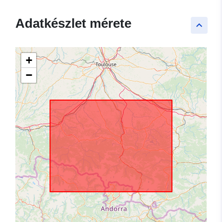
Adatkészlet mérete
keyboard_arrow_up
+
−