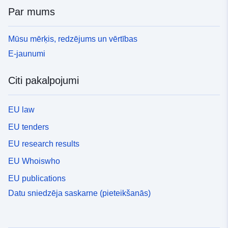
Par mums
Mūsu mērķis, redzējums un vērtības
E-jaunumi
Citi pakalpojumi
EU law
EU tenders
EU research results
EU Whoiswho
EU publications
Datu sniedzēja saskarne (pieteikšanās)