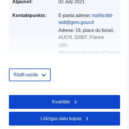
Atjaunot:
02 July 2021
Kontaktpunkts:
E-pasta adrese:
mailto:ddt-
iedt@gers.gouv.fr
Adrese:
19, place du foirail,
AUCH, 32007, France
URL:
http://www.gers.gouv.fr/Services-
de-l-Etat/Agriculture-
environnement-amenag...
Rādīt vairāk
Kataloga
Pievienots data.europa.eu:
18
ieraksts:
December 2021
Jaunākā informācija par Data.euro
Kvalitāte
01 October 2022
Ģeogrāfiskā
Koordinātes:
[ [ 0.76099837,
Līdzīgas datu kopas
atrašanās vieta:
44.06484222 ], [