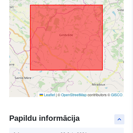
Leaflet
|
©
OpenStreetMap
contributors ©
GISCO
Papildu informācija
keyboard_arrow_up