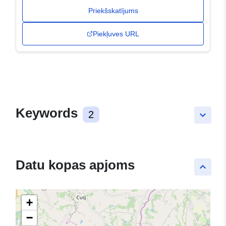
Priekšskatījums
Piekļuves URL
Keywords
2
keyboard_arrow_down
Datu kopas apjoms
keyboard_arrow_up
+
−