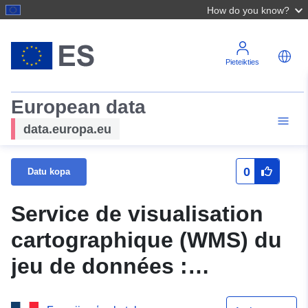
How do you know?
Pieteikties
European data
data.europa.eu
0
Datu kopa
Service de visualisation
cartographique (WMS) du
jeu de données :
N_ZONE_ALEA_PPRN_2014