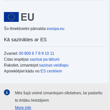
Šo tīmekļvietni pārvalda
europa.eu
Kā sazināties ar ES
Zvaniet:
00 800 6 7 8 9 10 11
Citas iespējas
saziņai pa tālruni
Rakstiet, izmantojot
saziņas veidlapu
Apmeklējiet kādu no
ES centriem
Sociālie mediji
Mēs šajā vietnē izmantojam sīkdatnes, lai padarītu
ES konti
sociālajos medijos
to ērtāku lietotājiem
More info