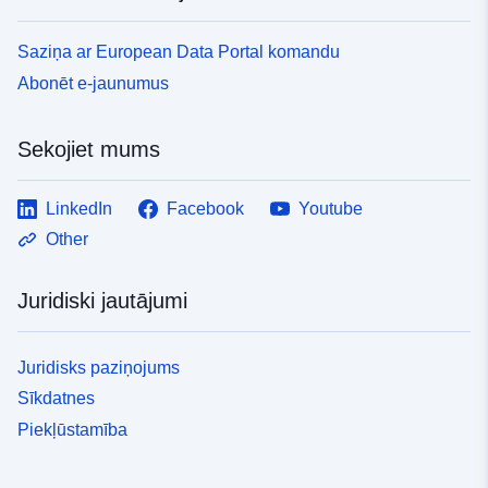
uriRef:
http://data.europa.eu/88u/dataset/fr
120066022-srv-8f9afd43-4ac5-
Saziņa ar European Data Portal komandu
4503-b490-bfb27c20821d
Abonēt e-jaunumus
Tips:
Avoti:
http://inspire.ec.europa.eu/metadat
Sekojiet mums
codelist/ResourceType/services
LinkedIn
Facebook
Youtube
Other
Juridiski jautājumi
Juridisks paziņojums
Sīkdatnes
Piekļūstamība