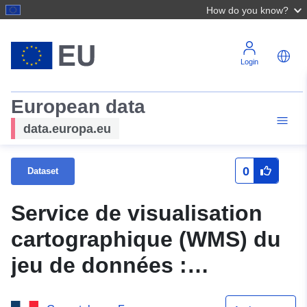
How do you know?
Login
European data
data.europa.eu
0
Dataset
Service de visualisation
cartographique (WMS) du
jeu de données :
N_PERIMETRE_PPRN_20140