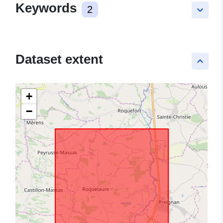
Keywords
2
keyboard_arrow_down
Dataset extent
keyboard_arrow_up
+
−