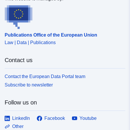
Identifiers:
http://catalogue.geo-
ide.developpement-
durable.gouv.fr/service/fr-
120066022-wxs-8dbb00c2-
Publications Office of the European Union
d3f3-48b8-868e-
b249ee592dbe
Law | Data | Publications
uriRef:
http://data.europa.eu/88u/dataset/fr
Contact us
120066022-srv-8fd982e6-62a3-
4fca-bfc5-9e0a6e8fd6be
Contact the European Data Portal team
Type:
Link:
Subscribe to newsletter
http://inspire.ec.europa.eu/metadat
codelist/SpatialDataServiceType/
Follow us on
LinkedIn
Facebook
Youtube
Other