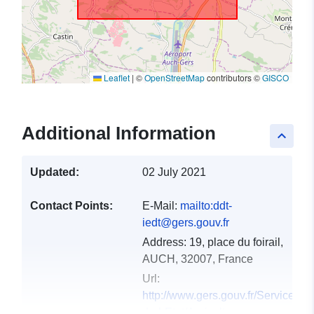
Leaflet
|
©
OpenStreetMap
contributors ©
GISCO
Additional Information
keyboard_arrow_up
Updated:
02 July 2021
Contact Points:
E-Mail:
mailto:ddt-
iedt@gers.gouv.fr
Address:
19, place du foirail,
AUCH, 32007, France
Url:
http://www.gers.gouv.fr/Services-
de-l-Etat/Agriculture-